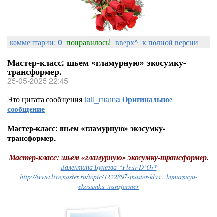
комментарии: 0
понравилось!
вверх^
к полной версии
Мастер-класс: шьем «гламурную» экосумку-
трансформер.
25-05-2025 22:45
Это цитата сообщения
tati_mama
Оригинальное
сообщение
Мастер-класс: шьем «гламурную» экосумку-
трансформер.
Мастер-класс: шьем «гламурную» экосумку-трансформер.
Валентина Букеева *Fleur D`Or*
http://www.livemaster.ru/topic/1222897-master-klas...lamurnuyu-
ekosumku-transformer