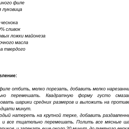
риного филе
я луковица
 чеснока
0% сливок
овых ложки майонеза
вочного масла
ра твердого
вление:
филе отбить, мелко порезать, добавить мелко нарезанный
но перемешать. Квадратную форму густо смазат
овать шарики средних размеров и выложить на противе
вадцати минут.
дый натереть на крупной терке, добавить раздавленный
а и все тщательно перемешать. Полить все мясные ша
ариков, и запекать еще около 20 минут, до румяного верх