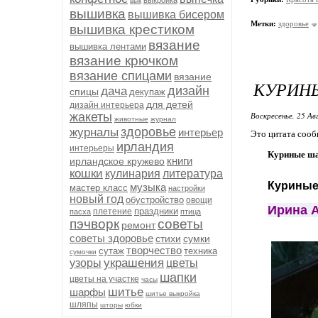
выкройка
вык
вышивка
вышивка бисером
Метки:
здоровье
вышивка крестиком
вязание
вышивка лентами
вязание крючком
вязание спицами
вязание
КУРИНЫ
дизайн
дача
спицы
декупаж
для детей
дизайн интерьера
жакеты
Воскресенье, 25 Ав
животные
журнал
здоровье
журналы
интерьер
Это цитата соо
ирландия
интерьеры
Куриные шар
книги
ирландское кружево
кошки
кулинария
литература
Куриные
музыка
мастер класс
настройки
новый год
обустройство
овощи
Ирина 
праздники
плетение
пасха
птица
пэчворк
советы
ремонт
советы здоровье
стихи
сумки
творчество
сутаж
техника
сумочки
украшения
узоры
цветы
шапки
цветы на участке
часы
шитье
шарфы
шитье выкройка
шляпы
шторы
юбки