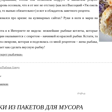
кровь осознала, что я от нее не отстану (как пел Высоцкий «Уж ежель
, то выпью обязательно») и вот я обладатель заветного рецепта.
овался про кризис на кулинарных сайтах? Руки в ноги и марш на
пта я в Интернете не видела: нежнейшие рыбные котлеты, которые
ции оказываются с секретом – начинкой из красной рыбки. Кстати, та
га свекрови, которая и поделилась со мной рецептом – жена рыбака,
нает как сделать вкусную рыбку!
екрет рыбачки»
я/Рыбные блюда
ователю
И ИЗ ПАКЕТОВ ДЛЯ МУСОРА