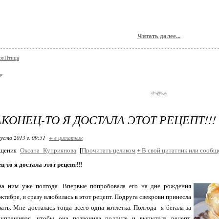
Читать далее...
я/Птица
АКОНЕЦ-ТО Я ДОСТАЛА ЭТОТ РЕЦЕПТ!!!
густа 2013 г. 09:51
+ в цитатник
бщения
Оксана_Куприянова
[
Прочитать целиком
+
В свой цитатник или сообщ
ц-то я достала этот рецепт!!!
за ним уже полгода. Впервые попробовала его на дне рождения
октябре, и сразу влюбилась в этот рецепт. Подруга свекрови принесла
ать. Мне досталась тогда всего одна котлетка. Полгода я бегала за
 упрашивая, чтобы она позвонила подруге и выпытала рецепт.