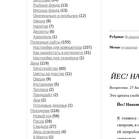
Заготовки
(14)
Рыбные блюда
(13)
Мясные блюда
(13)
Оригинально и необычно
(12)
Овощи
(9)
Напитки
(7)
Десерты
(6)
Аэрогриль
(1)
Рубрики:
Кулинари
Полезные сайты
(155)
Настройки для компьютера
(107)
Метки:
кулинария
Как заработать в интернете
(31)
Настройки для телефона
(1)
Дача
(119)
Обустройство
(60)
ЙЕС! Н
Цветы на участке
(11)
Овощи
(9)
Кустарники
(5)
Воскресенье, 25 Ав
Теплица
(2)
Ландшафт
(2)
Это цитата соо
Дом
(2)
Йес! Наконе
Плодовые деревья
(1)
Праздники
(118)
Новый год
(58)
Я гоняюсь 
Пасха
(28)
свекрови, в 
Свадьба
(27)
ей попробов
День рождения
(4)
8 Марта
(1)
свекровью,