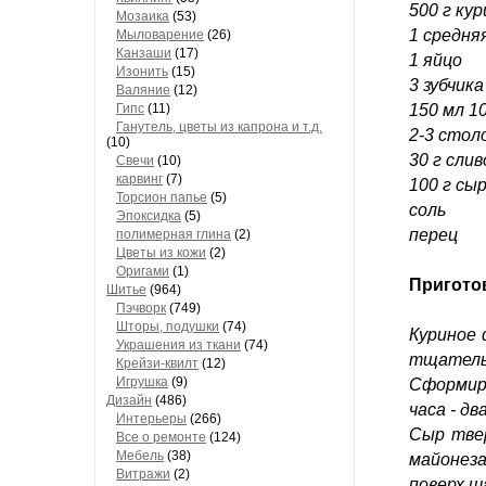
500 г ку
Мозаика
(53)
1 средня
Мыловарение
(26)
Канзаши
(17)
1 яйцо
Изонить
(15)
3 зубчика
Валяние
(12)
Гипс
(11)
150 мл 1
Ганутель, цветы из капрона и т.д.
2-3 стол
(10)
30 г сли
Свечи
(10)
карвинг
(7)
100 г сы
Торсион папье
(5)
соль
Эпоксидка
(5)
перец
полимерная глина
(2)
Цветы из кожи
(2)
Оригами
(1)
Пригото
Шитье
(964)
Пэчворк
(749)
Шторы, подушки
(74)
Куриное 
Украшения из ткани
(74)
тщатель
Крейзи-квилт
(12)
Игрушка
(9)
Сформир
Дизайн
(486)
часа - д
Интерьеры
(266)
Сыр твер
Все о ремонте
(124)
Мебель
(38)
майонез
Витражи
(2)
поверх ш