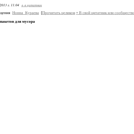
2013 г. 11:04
+ в цитатник
бщения
Нонна_Кураева
[
Прочитать целиком
+
В свой цитатник или сообществ
 пакетов для мусора