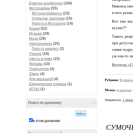
Букетно-конфетное
(104)
Наконец све
Фотографии
(55)
я чего решил
Фотонатюрморты
(23)
Открытки, картинки
(15)
Кто там жал
Работа в Фотошопе
(14)
кухню!!!
Кошки
(52)
Музыка
(29)
Такого реце
Мода
(29)
при дегуста
Непознанное
(25)
Просто анекдот
(2)
самая подру
Разное
(18)
уж она-то з
Цветы в доме
(15)
Фильмы
(10)
Котлеты «С
Психология
(4)
Юмор
(4)
Для малышей
(4)
Рубрики:
Кулинари
Юридическая помощь
(1)
ИГРЫ
(1)
Метки:
кулинария
Понравилось:
1 польз
Поиск по дневнику
-
в этом дневнике
СУМОЧК