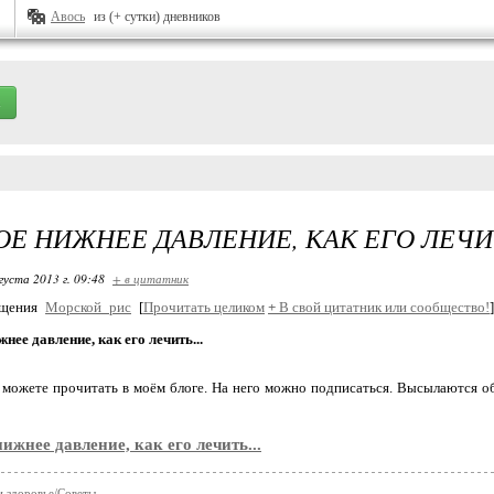
Авось
из (+ сутки) дневников
Е НИЖНЕЕ ДАВЛЕНИЕ, КАК ЕГО ЛЕЧИТ
густа 2013 г. 09:48
+ в цитатник
бщения
Морской_рис
[
Прочитать целиком
+
В свой цитатник или сообщество!
]
нее давление, как его лечить...
можете прочитать в моём блоге. На него можно подписаться. Высылаются обн
ижнее давление, как его лечить...
и здоровье/Советы