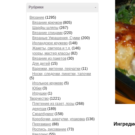
Рубрики
-
Вязание
(1295)
Вязание крючком
(805)
Шарфы шляпы
(267)
Вязание спицами
(220)
Вязаные Украшения, Сумки
(200)
Ирландское кружево
(148)
Жакеты, свитера и т.д.
(146)
узоры, мастер классы
(82)
Вязание из пакетов
(30)
Для детей
(15)
Варежки, митенки, перчатки
(11)
Носки, следочки, пинетки, тапочки
(5)
Игольное кружево
(5)
Юбки
(3)
Игрушки
(1)
Творчество
(1221)
Плетение из газет, лозы
(268)
декупаж
(189)
Скрапбукинг
(158)
Коробочки, шкатулки, упаковка
(136)
Ингреди
Пергамано
(88)
Роспись, рисование
(73)
Квиллинг
(55)