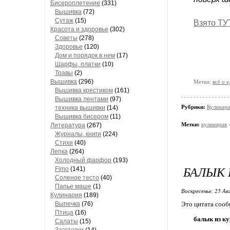
Бисероплетение
(331)
Вышивка
(72)
Сутаж
(15)
Взято ТУ
Красота и здоровье
(302)
Советы
(278)
Здоровье
(120)
Дом и порядок в нем
(17)
Шарфы, платки
(10)
Травы
(2)
Вышивка
(296)
Метки:
всё о е
Вышивка крестиком
(161)
Вышивка лентами
(97)
Рубрики:
Кулинари
техника вышивки
(14)
Вышивка бисером
(11)
Метки:
кулинария
Литература
(267)
Журналы, книги
(224)
Стихи
(40)
Лепка
(264)
Холодный фарфор
(193)
БАЛЫК 
Fimo
(141)
Соленое тесто
(40)
Папье маше
(1)
Воскресенье, 25 Ав
Кулинария
(189)
Выпечка
(76)
Это цитата соо
Птица
(16)
балык из к
Салаты
(15)