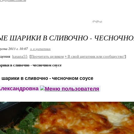
Е ШАРИКИ В СЛИВОЧНО - ЧЕСНОЧНО
густа 2013 г. 10:07
+ в цитатник
бщения
kasana55
[
Прочитать целиком
+
В свой цитатник или сообщество!
]
ики в сливочно - чесночном соусе
 шарики в сливочно - чесночном соусе
Александ
ровна