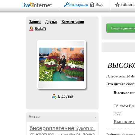
Регистрация
Вход
Рейтинги
Записи
Друзья
Комментарии
Создать дневник
GalaTi
ВЫСОКО
Понедельник, 26 Ав
Это цитата соо
Высокое ниж
В друзья
Об этом Вы 
рада!
Метки
-
Высокое н
бисероплетение
букетно-
конфетное
выпечка
Рубрики:
Красота 