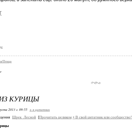
Т
де
я/Птица
ИЗ КУРИЦЫ
густа 2013 г. 09:55
+ в цитатник
бщения
Шрек_Лесной
[
Прочитать целиком
+
В свой цитатник или сообщество!
урицы