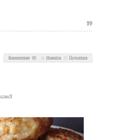
Комментарии
(
0
)
Нравится
Поделиться
ество!
]