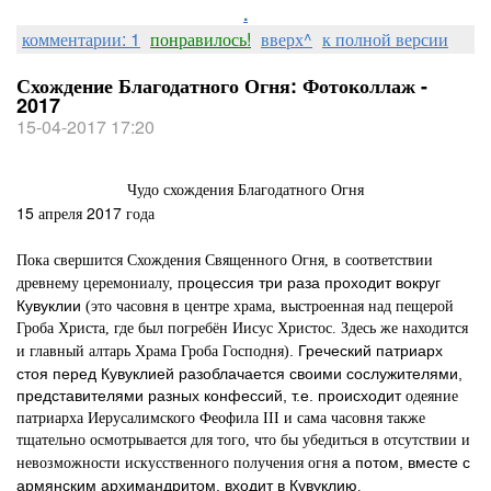
.
комментарии: 1
понравилось!
вверх^
к полной версии
Схождение Благодатного Огня: Фотоколлаж -
2017
15-04-2017 17:20
Чудо схождения Благодатного Огня
15 апреля 2017 года
Пока свершится Схождения Священного Огня, в соответствии
роцессия три раза проходит вокруг
древнему церемониалу, п
Кувуклии
(это часовня в центре храма, выстроенная над пещерой
Гроба Христа, где был погребён Иисус Христос. Здесь же находится
. Греческий патриарх
и главный алтарь Храма Гроба Господня)
стоя перед Кувуклией разоблачается своими сослужителями,
представителями разных конфессий, т.е. происходит
одеяние
патриарха Иерусалимского Феофила III и сама часовня также
тщательно осмотрывается для того, что бы убедиться в отсутствии и
а потом, вместе с
невозможности искусственного получения огня
армянским архимандритом, входит в Кувуклию
.