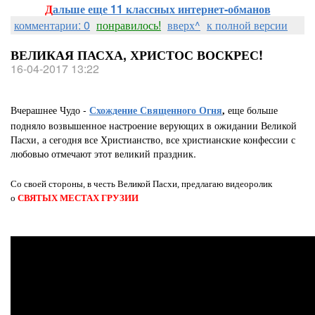
Д
альше еще 11 классных интернет-обманов
комментарии: 0
понравилось!
вверх^
к полной версии
ВЕЛИКАЯ ПАСХА, ХРИСТОС ВОСКРЕС!
16-04-2017 13:22
Вчерашнее Чудо -
еще больше
Схождение Священного Огня
,
подняло возвышенное настроение верующих в ожидании Великой
Пасхи, а сегодня все Христианство, все христианские конфессии с
любовью отмечают этот великий праздник.
Со своей стороны, в честь Великой Пасхи, предлагаю видеоролик
о
СВЯТЫХ МЕСТАХ ГРУЗИИ