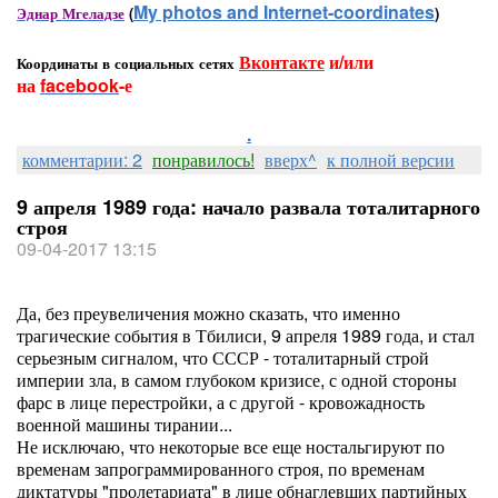
My photos and Internet-coordinates
Эднар Мгеладзе
(
)
Вконтакте
и/или
Координаты в социальных сетях
на
facebook
-е
.
комментарии: 2
понравилось!
вверх^
к полной версии
9 апреля 1989 года: начало развала тоталитарного
строя
09-04-2017 13:15
Да, без преувеличения можно сказать, что именно
трагические события в Тбилиси, 9 апреля 1989 года, и стал
серьезным сигналом, что СССР - тоталитарный строй
империи зла, в самом глубоком кризисе, с одной стороны
фарс в лице перестройки, а с другой - кровожадность
военной машины тирании...
Не исключаю, что некоторые все еще ностальгируют по
временам запрограммированного строя, по временам
диктатуры "пролетариата" в лице обнаглевших партийных