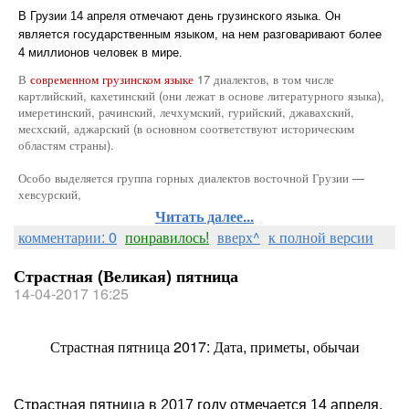
В Грузии 14 апреля отмечают день грузинского языка. Он
является государственным языком, на нем разговаривают более
4 миллионов человек в мире.
В
современном грузинском языке
17 диалектов, в том числе
картлийский, кахетинский (они лежат в основе литературного языка),
имеретинский, рачинский, лечхумский, гурийский, джавахский,
месхский, аджарский (в основном соответствуют историческим
областям страны).
Особо выделяется группа горных диалектов восточной Грузии —
хевсурский,
Читать далее...
комментарии: 0
понравилось!
вверх^
к полной версии
Страстная (Великая) пятница
14-04-2017 16:25
Страстная пятница 2017: Дата, приметы, обычаи
Страстная пятница в 2017 году отмечается 14 апреля.