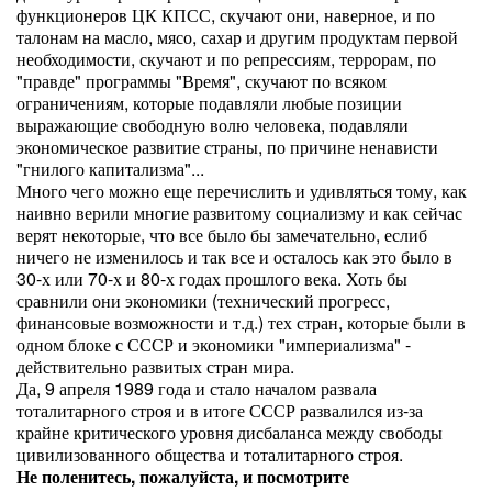
функционеров ЦК КПСС, скучают они, наверное, и по
талонам на масло, мясо, сахар и другим продуктам первой
необходимости, скучают и по репрессиям, террорам, по
"правде" программы "Время", скучают по всяком
ограничениям, которые подавляли любые позиции
выражающие свободную волю человека, подавляли
экономическое развитие страны, по причине ненависти
"гнилого капитализма"...
Много чего можно еще перечислить и удивляться тому, как
наивно верили многие развитому социализму и как сейчас
верят некоторые, что все было бы замечательно, еслиб
ничего не изменилось и так все и осталось как это было в
30-х или 70-х и 80-х годах прошлого века. Хоть бы
сравнили они экономики (технический прогресс,
финансовые возможности и т.д.) тех стран, которые были в
одном блоке с СССР и экономики "империализма" -
действительно развитых стран мира.
Да, 9 апреля 1989 года и стало началом развала
тоталитарного строя и в итоге СССР развалился из-за
крайне критического уровня дисбаланса между свободы
цивилизованного общества и тоталитарного строя.
Не поленитесь, пожалуйста, и посмотрите