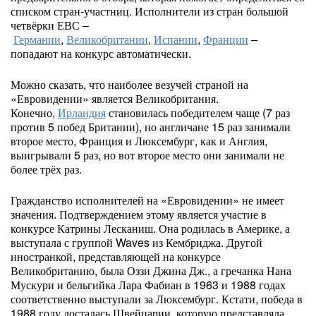
списком стран-участниц. Исполнители из стран большой
четвёрки ЕВС –
Германии
,
Великобритании
,
Испании
,
Франции
–
попадают на конкурс автоматически.
Можно сказать, что наиболее везучей страной на
«Евровидении» является Великобритания.
Конечно,
Ирландия
становилась победителем чаще (7 раз
против 5 побед Британии), но англичане 15 раз занимали
второе место, Франция и Люксембург, как и Англия,
выигрывали 5 раз, но вот второе место они занимали не
более трёх раз.
Гражданство исполнителей на «Евровидении» не имеет
значения. Подтверждением этому является участие в
конкурсе Катрины Лесканиш. Она родилась в Америке, а
выступала с группой Waves из Кембриджа. Другой
иностранкой, представляющей на конкурсе
Великобританию, была Оззи Джина Дж., а гречанка Нана
Мускури и бельгийка Лара Фабиан в 1963 и 1988 годах
соответственно выступали за Люксембург. Кстати, победа в
1988 году досталась Швейцарии, которую представляла