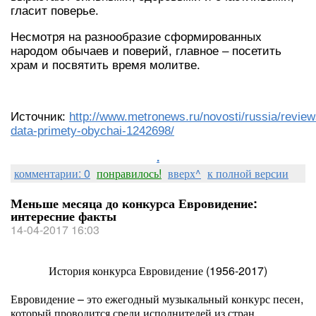
гласит поверье.
Несмотря на разнообразие сформированных
народом обычаев и поверий, главное – посетить
храм и посвятить время молитве.
Источник:
http://www.metronews.ru/novosti/russia/reviews
data-primety-obychai-1242698/
.
комментарии: 0
понравилось!
вверх^
к полной версии
Меньше месяца до конкурса Евровидение:
интересние факты
14-04-2017 16:03
История конкурса Евровидение (1956-2017)
Евровидение – это ежегодный музыкальный конкурс песен,
который проводится среди исполнителей из стран,