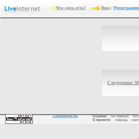
Что здесь есть?
Вход
/
Регистрация
Следующие 30
LiveInternet.Ru
Ссылки:
на главную
|
поч
О проекте:
помощь
|
конт