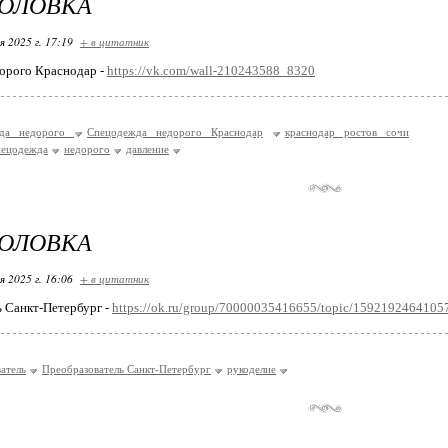
ГОЛОВКА
я 2025 г. 17:19
+ в цитатник
орого Краснодар -
https://vk.com/wall-210243588_8320
жда недорого
Спецодежда недорого Краснодар
краснодар ростов сочи
ецодежда
недорого
давление
ГОЛОВКА
я 2025 г. 16:06
+ в цитатник
 Санкт-Петербург -
https://ok.ru/group/70000035416655/topic/1592192464105
атель
Преобразователь Санкт-Петербург
рукоделие