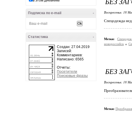
БЕЗ ЗА
в этом дневнике
Воскресенье, 18 Ма
Подписка по e-mail
-
Спецодежда нед
Статистика
-
Метки:
Спецоде
новороссийск
Сп
Создан: 27.04.2019
Записей:
Комментариев:
Написано: 6565
Отчеты:
БЕЗ ЗА
Посетители
Поисковые фразы
Воскресенье, 18 Ма
Преобразователь
Метки:
Преобразов