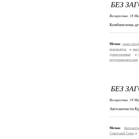
БЕЗ ЗА
Воскресенье, 18 Ма
Комбинезоны де
Метки:
санкт-пете
красноярск
маг
демисезонные
петропавловск-кам
БЕЗ ЗА
Воскресенье, 18 Ма
Автозапчасти К
Метки:
Автозапч
Советский Союз