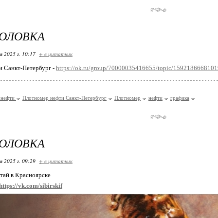
ГОЛОВКА
я 2025 г. 10:17
+ в цитатник
и Санкт-Петербург -
https://ok.ru/group/70000035416655/topic/159218666810
 нефти
Плотномер нефти Санкт-Петербург
Плотномер
нефти
графика
ГОЛОВКА
я 2025 г. 09:29
+ в цитатник
тай в Красноярске
https://vk.com/sibirskif