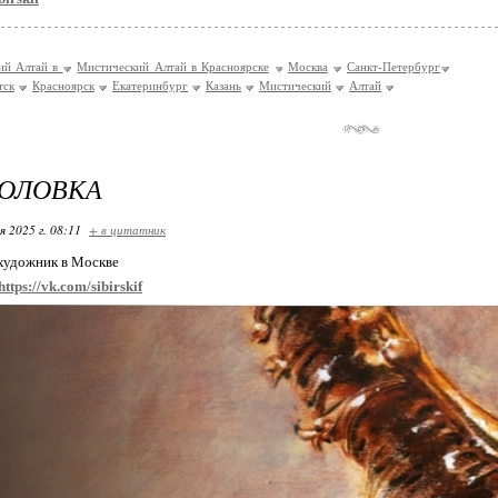
ий Алтай в
Мистический Алтай в Красноярске
Москва
Санкт-Петербург
тск
Красноярск
Екатеринбург
Казань
Мистический
Алтай
ГОЛОВКА
я 2025 г. 08:11
+ в цитатник
художник в Москве
https://vk.com/sibirskif