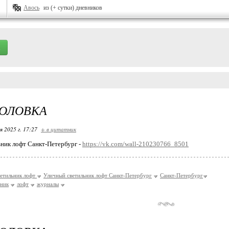
Авось
из (+ сутки) дневников
ГОЛОВКА
я 2025 г. 17:27
+ в цитатник
ник лофт Санкт-Петербург -
https://vk.com/wall-210230766_8501
етильник лофт
Уличный светильник лофт Санкт-Петербург
Санкт-Петербург
ьник
лофт
журналы