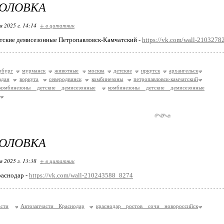
ГОЛОВКА
я 2025 г. 14:14
+ в цитатник
тские демисезонные Петропавловск-Камчатский -
https://vk.com/wall-210327
рбург
мурманск
животные
москва
детские
иркутск
архангельск
адан
воркута
северодвинск
комбинезоны
петропавловск-камчатский
комбинезоны детские демисезонные
комбинезоны детские демисезонные
ГОЛОВКА
я 2025 г. 13:38
+ в цитатник
раснодар -
https://vk.com/wall-210243588_8274
асти
Автозапчасти Краснодар
краснодар ростов сочи новороссийск