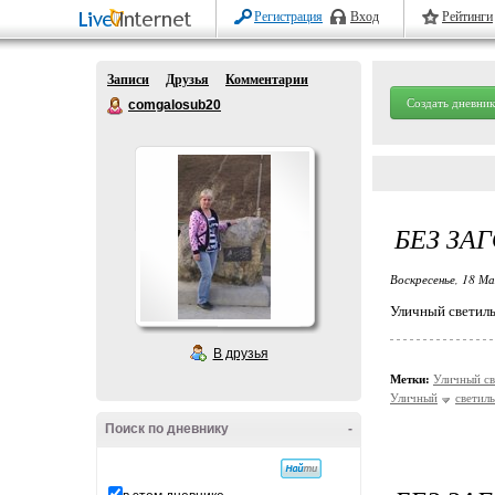
Регистрация
Вход
Рейтинги
Записи
Друзья
Комментарии
Создать дневник
comgalosub20
БЕЗ ЗА
Воскресенье, 18 Ма
Уличный светиль
В друзья
Метки:
Уличный св
Уличный
светил
Поиск по дневнику
-