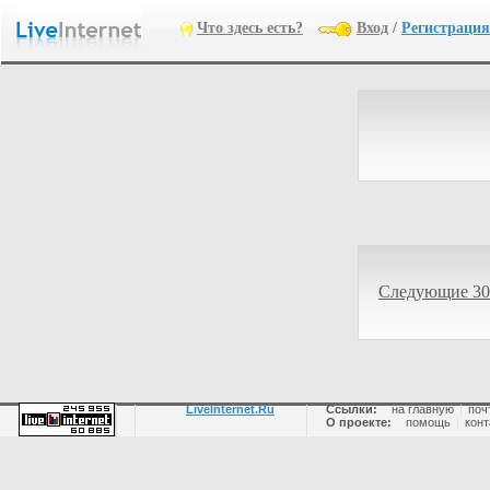
Что здесь есть?
Вход
/
Регистрация
Следующие 30
LiveInternet.Ru
Ссылки:
на главную
|
поч
О проекте:
помощь
|
конт