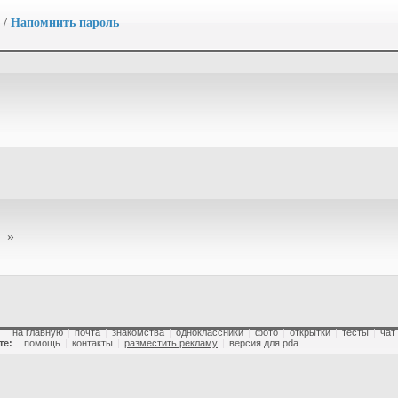
/
Напомнить пароль
 »
:
на главную
|
почта
|
знакомства
|
одноклассники
|
фото
|
открытки
|
тесты
|
чат
те:
помощь
|
контакты
|
разместить рекламу
|
версия для pda