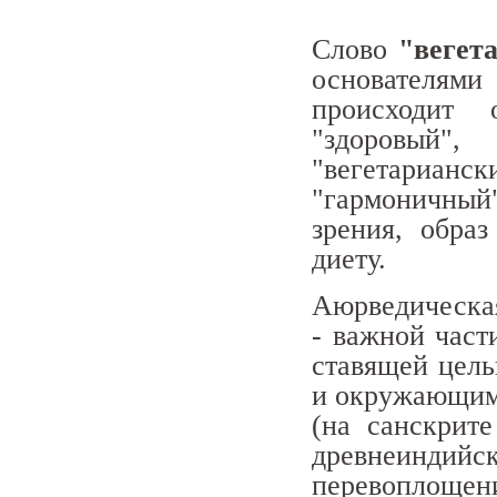
Слово
"вегет
основателями
происходит 
"здоровый"
"вегетариа
"гармоничный
зрения, обра
диету.
Аюрведическая
- важной част
ставящей цел
и окружающим
(на санскрите
древнеинди
перевоплоще