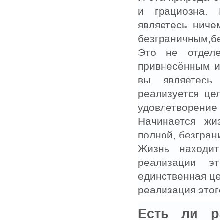
и грациозна.
являетесь ниче
безграничным,б
Это не отдел
привнесённым и
вы являетесь
реализуется це
удовлетворение 
Начинается жи
полной, безгран
Жизнь находи
реализации э
единственная це
реализация этог
Есть ли р