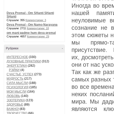
Иногда во врем
нашей памяти
Deva Premal - Om SHanti SHanti
SHanti
неуловимые в
Слушали: 355
Комментарии: 3
Deva Premal - Om Namo Narayana
сознание не в
Слушали: 2711
Комментарии: 18
om mani padme hum deva premal
этом сюжеты н
Слушали: 4657
Комментарии: 29
мы прямо-т
Рубрики
-
присутствие.
их, досмотреть
ИНТЕРЕСНОЕ
(330)
ДУХОВНЫЕ ПРАКТИКИ
(312)
они от нас уск
ЭНЕРГЕТИКА
(282)
РЭЙКИ
(4)
Так как же ра
СЧАСТЬЕ, УСПЕХ
(273)
самых разных 
МУДРОСТЬ
(217)
СИЛА МЫСЛИ
(188)
во все времена
ПСИХОЛОГИЯ
(185)
МОИ МЫСЛИ
(164)
неких послани
ЛЮБОВЬ
(140)
мира. Мы дади
ЭЗОТЕРИКА
(123)
ЗДОРОВЬЕ
(89)
являются кл
ВАЖНО!
(83)
ТВОРЧЕСТВО
(66)