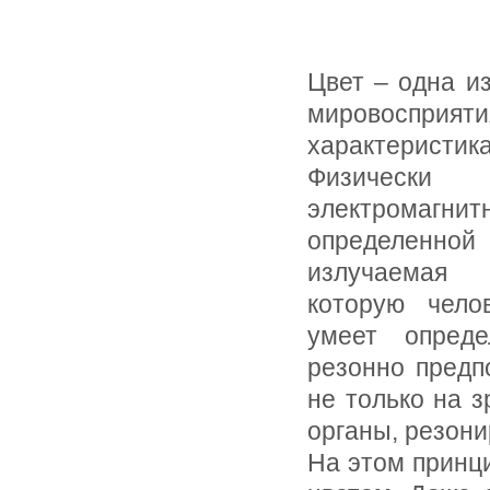
Цвет – одна и
мировосприя
характеристи
Физиче
электромагн
определен
излучаемая
которую чело
умеет опреде
резонно предп
не только на з
органы, резони
На этом принц