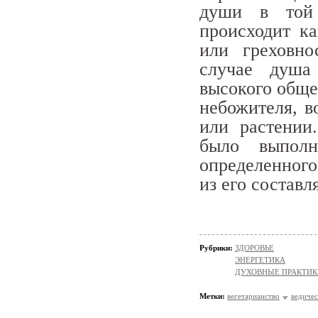
души в той 
происходит ка
или греховн
случае душа
высокого обще
небожителя, в
или растении
было выпол
определенного
из его состав
Рубрики:
ЗДОРОВЬЕ
ЭНЕРГЕТИКА
ДУХОВНЫЕ ПРАКТИК
Метки:
вегетарианство
ведичес