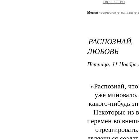
ТВОРЧЕСТВО
Метки:
творчество
мандала
РАСПОЗНАЙ,
ЛЮБОВЬ
Пятница, 11 Ноября 
«Распознай, чт
уже миновало.
какого-нибудь зн
Некоторые из в
перемен во внеш
отреагировать
являешься создат