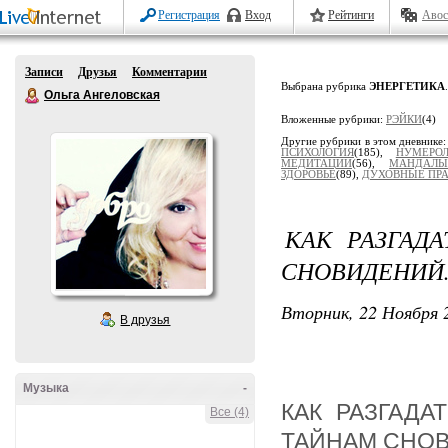
Регистрация
Вход
Рейтинги
Авос
Записи
Друзья
Комментарии
Выбрана рубрика
ЭНЕРГЕТИКА
.
Ольга Ангеловская
Вложенные рубрики:
РЭЙКИ
(4)
Другие рубрики в этом дневнике
ПСИХОЛОГИЯ
(185),
НУМЕРОЛ
МЕДИТАЦИИ
(56),
МАНДАЛ
ЗДОРОВЬЕ
(89),
ДУХОВНЫЕ ПР
КАК РАЗГАД
СНОВИДЕНИЙ
Вторник, 22 Ноября 2
В друзья
Музыка
-
КАК РАЗГАДА
Все (4)
ТАЙНАМ СНО