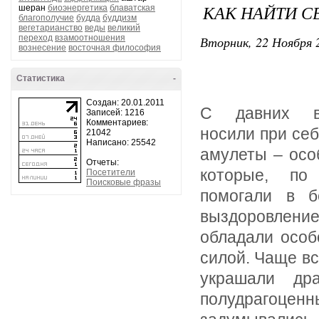
КАК НАЙТИ С
шеран
биоэнергетика
блаватская
благополучие
будда
буддизм
вегетарианство
веды
великий
переход
взамоотношения
Вторник, 22 Ноября 2
вознесение
восточная философия
Статистика
-
Создан: 20.01.2011
С давних в
Записей: 1216
Комментариев:
носили при се
21042
Написано: 25542
амулеты – осо
Отчеты:
которые, по
Посетители
Поисковые фразы
помогали в б
выздоровление
обладали особ
силой. Чаще в
украшали др
полудрагоценн