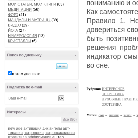
пониманию и о
МОИ СТАТЬИ, МОИ КНИГИ
(63)
МЕДИТАЦИИ
(56)
Как самостояте
ФОТО
(41)
Правило 1. Н
МАНДАЛЫ И МАТРИЦЫ
(39)
ВИДЕО
(29)
довериться св
ЙОГА
(27)
НУМЕРОЛОГИЯ
(13)
быть позитивн
КРИСТАЛЛЫ
(6)
решения проб
индикатор смы
Поиск по дневнику
-
во сне.
в этом дневнике
Подписка по e-mail
-
Рубрики:
ИНТЕРЕСНОЕ
ЭНЕРГЕТИКА
ДУХОВНЫЕ ПРАКТИК
ЭЗОТЕРИКА
Интересы
-
Метки:
сон
знания
знаки
Все (80)
new age
активация днк
ангелы
арт-
терапия
астрология
астропсихология
атлантида
аффирмации
аштар