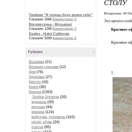
СТОЛУ
Воскресенье, 06 Ок
Трофим "Я теперь буду верен тебе"
Слушали: 2068
Комментарии: 0
Это цитата соо
Воскресенье - Музыкант
Слушали: 1268
Комментарии: 0
Красивое о
Eagles - Hotel California
Слушали: 5299
Комментарии: 0
Красивое оф
Рубрики
-
Вышивка
(21)
Вязание спицами
(12)
Дом
(76)
1.
Здоровье
(27)
Картон
(16)
Книги
(30)
Крючок
(1263)
Sophie Universe
(20)
журналы
(30)
игрушки
(44)
коврики
(124)
кофточки, пуловеры
(163)
носки, обувь
(24)
платья
(95)