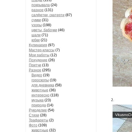
пледы
(113)
покрывала
(24)
разное
(131)
салфетки, скатерти
(87)
сумки
(31)
узоры
(198)
цветы, бабочки
(46)
шали
(71)
юбки
(21)
Кулинария
(97)
Мастер-классы
(7)
Мои работы
(12)
Похудение
(26)
Притчи
(13)
Разное
(295)
Видео
(19)
гороскопы
(19)
для дневника
(58)
животные
(36)
интересно
(118)
2.
музыка
(23)
природа
(14)
Рукоделие
(54)
Стихи
(28)
Трафареты
(2)
Фото
(109)
животные
(32)