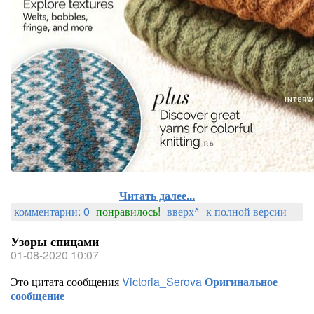
Читать далее...
комментарии: 0
понравилось!
вверх^
к полной версии
Узоры спицами
01-08-2020 10:07
Это цитата сообщения
Victoria_Serova
Оригинальное
сообщение