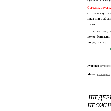
Среда, 04 Сентябр
Сегодня, друзья
соответствует сл
мяса или рыбы, 
теста.
Но время шло, к
полет фантазии
нибудь выберете
Рубрики:
Кулинар
Метки:
кулинария
ШЕДЕ
НЕОЖИД