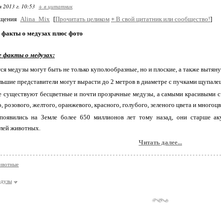
я 2013 г. 10:53
+ в цитатник
бщения
Alina_Mix
[
Прочитать целиком
+
В свой цитатник или сообщество!
]
 факты о медузах плюс фото
 факты о медузах:
ся медузы могут быть не только куполообразные, но и плоские, а также вытяну
ьшие представители могут вырасти до 2 метров в диаметре с пучками щупалец
 существуют бесцветные и почти прозрачные медузы, а самыми красивыми с
о, розового, желтого, оранжевого, красного, голубого, зеленого цвета и многоц
появились на Земле более 650 миллионов лет тому назад
, они старше
а
лей животных.
Читать далее...
ивотные
едузы