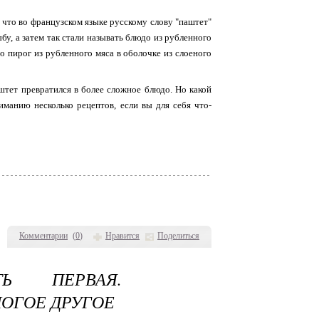
, что во французском языке русскому слову "паштет"
ыбу, а затем так стали называть блюдо из рубленного
то пирог из рубленного мяса в оболочке из слоеного
аштет превратился в более сложное блюдо. Но какой
манию несколько рецептов, если вы для себя что-
Комментарии
(
0
)
Нравится
Поделиться
ТЬ ПЕРВАЯ.
ОГОЕ ДРУГОЕ