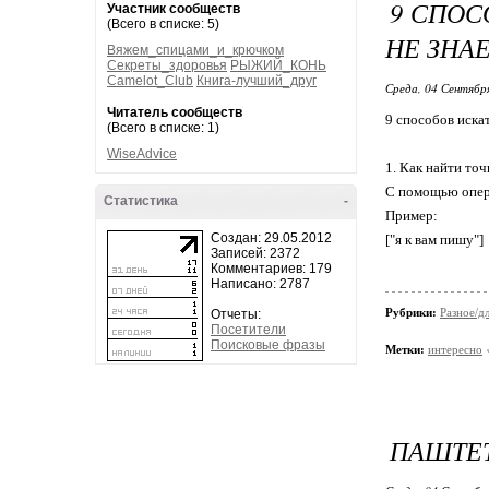
9 СПОС
Участник сообществ
(Всего в списке: 5)
НЕ ЗНА
Вяжем_спицами_и_крючком
Секреты_здоровья
РЫЖИЙ_КОНЬ
Camelot_Club
Книга-лучший_друг
Среда, 04 Сентябр
Читатель сообществ
9 способов иска
(Всего в списке: 1)
WiseAdvice
1. Как найти то
С помощью операт
Статистика
-
Пример:
Создан: 29.05.2012
["я к вам пишу"]
Записей: 2372
Комментариев: 179
Написано: 2787
Рубрики:
Разное/д
Отчеты:
Посетители
Поисковые фразы
Метки:
интересно
ПАШТЕ