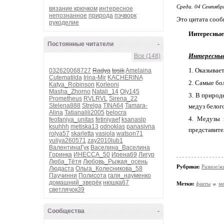
Среда, 04 Сентябр
вязание крючком
интересное
непознанное
природа
пэчворк
Это цитата соо
рукоделие
Интересные
Постоянные читатели
-
Интересные
Все (148)
Оказывает
032620068727
Radya
tosik
Amelaina
Cutematilda
Irina-Mir
KACHERINA
Самые бол
Katya_Robinson
Korleoni
Masha_Zhorno
Natali_14
Oly145
В природе
Prometheus
RVLRVL
Sirena_22
Stelena888
Strelga
TINA64
Tamara-
медуз
белог
Alina
Tatianalili2005
belocra
Медузы
feofaniya_unitas
fetiniyaef
ksanaslp
ksuhhh
metiska13
odnoklas
panasivna
представите
rolya57
skarletta
vasiola
watson71
yuliya260571
zay2010lub1
ВалентинаГук
Васелина_Васелина
Горинка
ИНЕССА_50
Ирена69
Лигур
Люба_Тётя
Любовь_Рыжая_осень
Рубрики:
Разное/ж
Людаста
Ольга_Колесникова_58
Паучинни
Полисота
галя_науменко
домашний_зверёк
нюшка67
Метки:
факты
м
светлячок39
Сообщества
-