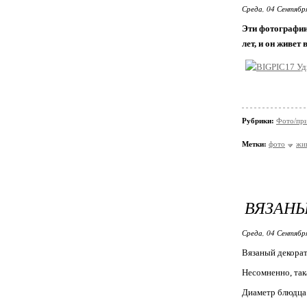
Среда, 04 Сентябр
Эти фотографии
лет, и он живе
Рубрики:
Фото/пр
Метки:
фото
жи
ВЯЗАНЫ
Среда, 04 Сентябр
Вязаный декора
Несомненно, так
Диаметр блюдца: