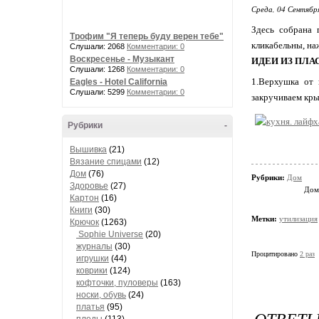
Среда, 04 Сентябр
Здесь собрана 
Трофим "Я теперь буду верен тебе"
кликабельны, на
Слушали: 2068
Комментарии: 0
Воскресенье - Музыкант
ИДЕИ ИЗ ПЛ
Слушали: 1268
Комментарии: 0
1.Верхушка от 
Eagles - Hotel California
Слушали: 5299
Комментарии: 0
закручиваем кры
Рубрики
-
Вышивка
(21)
Вязание спицами
(12)
Дом
(76)
Рубрики:
Дом
Здоровье
(27)
Дом
Картон
(16)
Книги
(30)
Метки:
утилизация
Крючок
(1263)
Sophie Universe
(20)
журналы
(30)
Процитировано
2 раз
игрушки
(44)
коврики
(124)
кофточки, пуловеры
(163)
носки, обувь
(24)
платья
(95)
ОТВЕТЫ