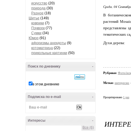
искусство
(20)
Среда, 04 Сентябр
природа
(30)
Разное
(18)
В ботаническом
Шитье
(149)
растений Mosaic
коврики
(7)
представлены з
Пэчворк
(77)
Сумки
(34)
тематических са
Юмор
(91)
Духи дерева:
афоризмы,анекдоты
(9)
котоматрица
(22)
прикольные картинки
(50)
Поиск по дневнику
-
Рубрики:
Фото/иск
Метки:
интересно
в этом дневнике
Подписка по e-mail
-
Процитировано
1 раз
Интересы
-
ИНТЕРЕ
Все (6)