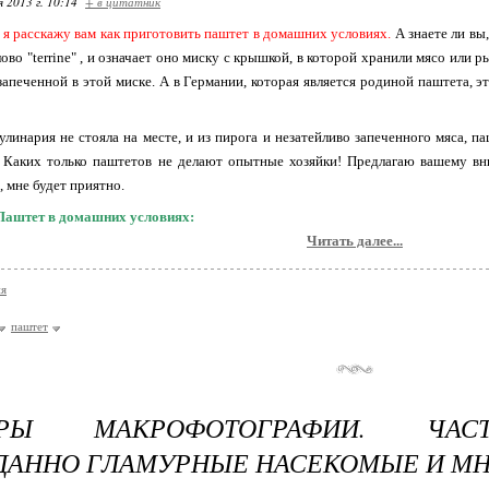
я 2013 г. 10:14
+ в цитатник
, я расскажу вам как приготовить паштет в домашних условиях.
А знаете ли вы
ово "terrine" , и означает оно миску с крышкой, в которой хранили мясо или р
запеченной в этой миске. А в Германии, которая является родиной паштета, э
улинария не стояла на месте, и из пирога и незатейливо запеченного мяса, п
! Каких только паштетов не делают опытные хозяйки! Предлагаю вашему вни
, мне будет приятно.
Паштет в домашних условиях:
Читать далее...
ия
паштет
ВРЫ МАКРОФОТОГРАФИИ. ЧАС
АННО ГЛАМУРНЫЕ НАСЕКОМЫЕ И МН