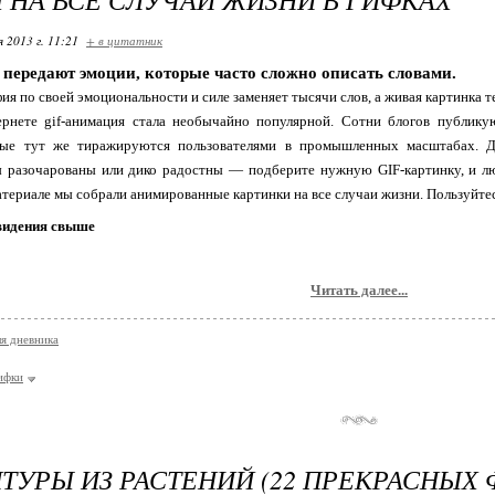
я 2013 г. 11:21
+ в цитатник
 передают эмоции, которые часто сложно описать словами.
ия по своей эмоциональности и силе заменяет тысячи слов, а живая картинка т
ернете gif-анимация стала необычайно популярной. Сотни блогов публик
рые тут же тиражируются пользователями в промышленных масштабах. Де
ы разочарованы или дико радостны — подберите нужную GIF-картинку, и 
атериале мы собрали анимированные картинки на все случаи жизни. Пользуйтес
видения свыше
Читать далее...
ля дневника
ифки
ТУРЫ ИЗ РАСТЕНИЙ (22 ПРЕКРАСНЫХ 