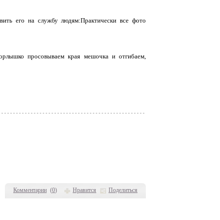
авить его на службу людям:Практически все фото
горлышко просовываем края мешочка и отгибаем,
Комментарии
(
0
)
Нравится
Поделиться