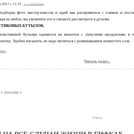
я 2013 г. 11:52
+ в цитатник
подборка фото мастер-классов и идей как расправиться с хламом и пост
жав на любое, вы увеличите его и сможете рассмотреть в деталях.
АСТИКОВЫХ БУТЫЛОК.
пластиковой бутылки одевается на мешочек с сыпучими продуктами, в 
шечку. Удобно насыпать, не надо мучиться с развязыванием затянутого узла.
Читать далее...
переделка
 НА ВСЕ СЛУЧАИ ЖИЗНИ В ГИФКАХ