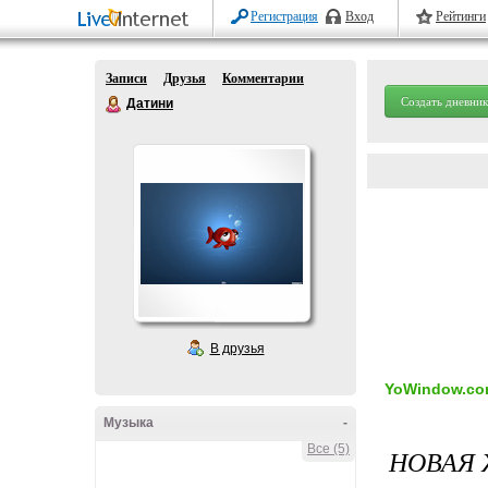
Регистрация
Вход
Рейтинги
Записи
Друзья
Комментарии
Создать дневник
Датини
В друзья
YoWindow.c
Музыка
-
Все (5)
НОВАЯ 