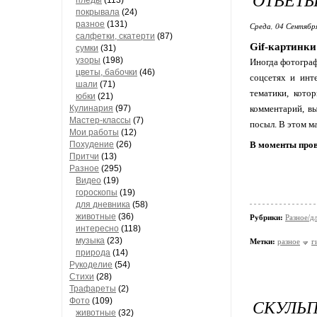
пледы
(113)
покрывала
(24)
разное
(131)
Среда, 04 Сентябр
салфетки, скатерти
(87)
Gif-картинки
сумки
(31)
узоры
(198)
Иногда фотограф
цветы, бабочки
(46)
соцсетях и инт
шали
(71)
тематики, кото
юбки
(21)
Кулинария
(97)
комментарий, в
Мастер-классы
(7)
посыл. В этом м
Мои работы
(12)
Похудение
(26)
В моменты про
Притчи
(13)
Разное
(295)
Видео
(19)
гороскопы
(19)
для дневника
(58)
животные
(36)
Рубрики:
Разное/д
интересно
(118)
музыка
(23)
Метки:
разное
г
природа
(14)
Рукоделие
(54)
Стихи
(28)
Трафареты
(2)
СКУЛЬП
Фото
(109)
животные
(32)