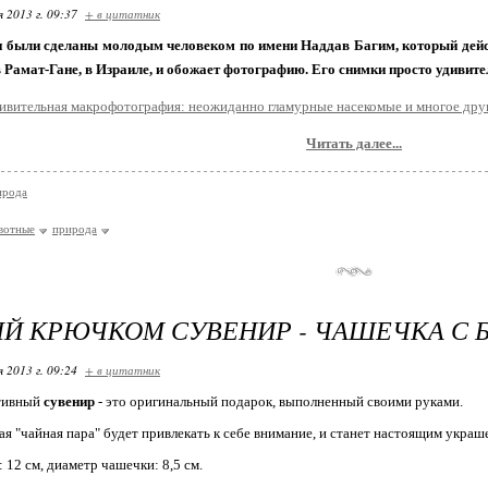
я 2013 г. 09:37
+ в цитатник
 были сделаны молодым человеком по имени Наддав Багим, который дейст
т в Рамат-Гане, в Израиле, и обожает фотографию. Его снимки просто удив
Читать далее...
ирода
вотные
природа
Й КРЮЧКОМ СУВЕНИР - ЧАШЕЧКА С
я 2013 г. 09:24
+ в цитатник
тивный
сувенир
- это оригинальный подарок, выполненный своими руками.
ая "чайная пара" будет привлекать к себе внимание, и станет настоящим украш
 12 см, диаметр чашечки: 8,5 см.