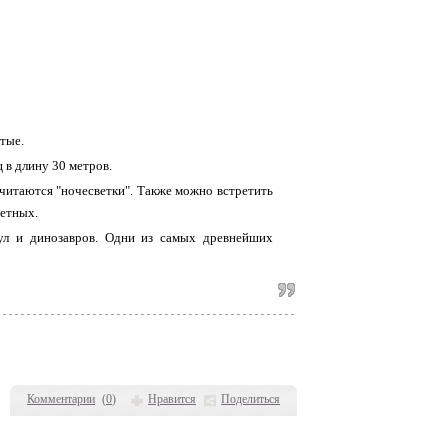
тые.
 в длину 30 метров.
читаются "ночесветки". Также можно встретить
ветных.
кул и
динозавров.
Одни из самых древнейших
Комментарии
(
0
)
Нравится
Поделиться