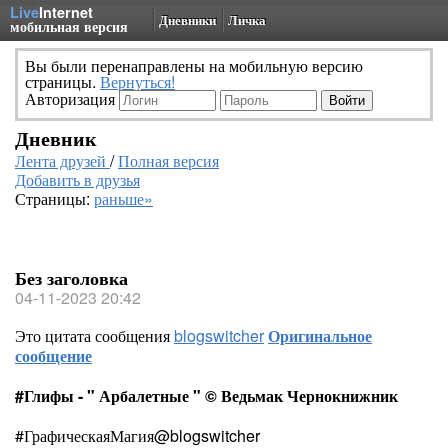
Live
Internet
Дневники
Личка
мобильная версия
Вы были перенаправлены на мобильную версию
страницы.
Вернуться!
Авторизация
Дневник
Лента друзей
/
Полная версия
Добавить в друзья
Страницы:
раньше»
Без заголовка
04-11-2023 20:42
Это цитата сообщения
blogswitcher
Оригинальное
сообщение
#Глифы - " Арбалетные " © Ведьмак Чернокнижник
#ГрафическаяМагия@blogswitcher