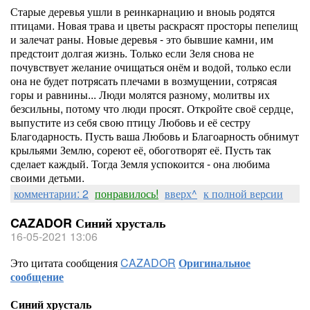
Старые деревья ушли в реинкарнацию и вноыь родятся
птицами. Новая трава и цветы раскрасят просторы пепелищ
и залечат раны. Новые деревья - это бывшие камни, им
предстоит долгая жизнь. Только если Зеля снова не
почувствует желание очищаться онём и водой, только если
она не будет потрясать плечами в возмущении, сотрясая
горы и равнины... Люди молятся разному, молитвы их
безсильны, потому что люди просят. Откройте своё сердце,
выпустите из себя свою птицу Любовь и её сестру
Благодарность. Пусть ваша Любовь и Благоарность обнимут
крыльями Землю, сореют её, обоготворят её. Пусть так
сделает каждый. Тогда Земля успокоится - она любима
своими детьми.
комментарии: 2
понравилось!
вверх^
к полной версии
CAZADOR Синий хрусталь
16-05-2021 13:06
Это цитата сообщения
CAZADOR
Оригинальное
сообщение
Синий хрусталь