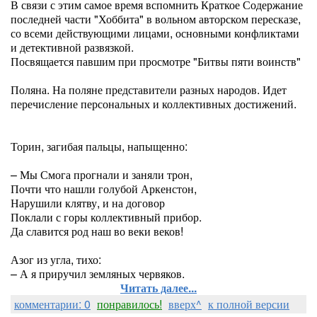
В связи с этим самое время вспомнить Краткое Содержание
последней части "Хоббита" в вольном авторском пересказе,
со всеми действующими лицами, основными конфликтами
и детективной развязкой.
Посвящается павшим при просмотре "Битвы пяти воинств"
Поляна. На поляне представители разных народов. Идет
перечисление персональных и коллективных достижений.
Торин, загибая пальцы, напыщенно:
– Мы Смога прогнали и заняли трон,
Почти что нашли голубой Аркенстон,
Нарушили клятву, и на договор
Поклали с горы коллективный прибор.
Да славится род наш во веки веков!
Азог из угла, тихо:
– А я приручил земляных червяков.
Читать далее...
комментарии: 0
понравилось!
вверх^
к полной версии