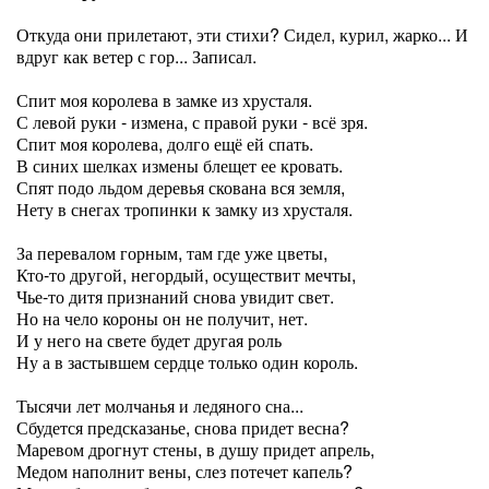
Откуда они прилетают, эти стихи? Сидел, курил, жарко... И
вдруг как ветер с гор... Записал.
Спит моя королева в замке из хрусталя.
С левой руки - измена, с правой руки - всё зря.
Спит моя королева, долго ещё ей спать.
В синих шелках измены блещет ее кровать.
Спят подо льдом деревья скована вся земля,
Нету в снегах тропинки к замку из хрусталя.
За перевалом горным, там где уже цветы,
Кто-то другой, негордый, осуществит мечты,
Чье-то дитя признаний снова увидит свет.
Но на чело короны он не получит, нет.
И у него на свете будет другая роль
Ну а в застывшем сердце только один король.
Тысячи лет молчанья и ледяного сна...
Сбудется предсказанье, снова придет весна?
Маревом дрогнут стены, в душу придет апрель,
Медом наполнит вены, слез потечет капель?