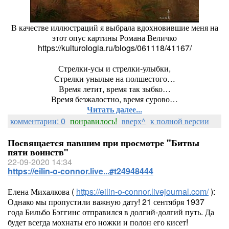
В качестве иллюстраций я выбрала вдохновившие меня на
этот опус картины Романа Величко
https://kulturologia.ru/blogs/061118/41167/
Стрелки-усы и стрелки-улыбки,
Стрелки унылые на полшестого…
Время летит, время так зыбко…
Время безжалостно, время сурово…
Читать далее...
комментарии: 0
понравилось!
вверх^
к полной версии
Посвящается павшим при просмотре "Битвы
пяти воинств"
22-09-2020 14:34
https://eilin-o-connor.live...#t24948444
Елена Михалкова (
https://eilin-o-connor.livejournal.com/
):
Однако мы пропустили важную дату! 21 сентября 1937
года Бильбо Бэггинс отправился в долгий-долгий путь. Да
будет всегда мохнаты его ножки и полон его кисет!