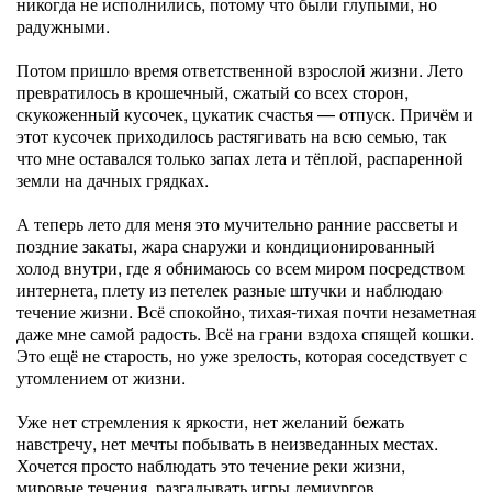
никогда не исполнились, потому что были глупыми, но
радужными.
Потом пришло время ответственной взрослой жизни. Лето
превратилось в крошечный, сжатый со всех сторон,
скукоженный кусочек, цукатик счастья — отпуск. Причём и
этот кусочек приходилось растягивать на всю семью, так
что мне оставался только запах лета и тёплой, распаренной
земли на дачных грядках.
А теперь лето для меня это мучительно ранние рассветы и
поздние закаты, жара снаружи и кондиционированный
холод внутри, где я обнимаюсь со всем миром посредством
интернета, плету из петелек разные штучки и наблюдаю
течение жизни. Всё спокойно, тихая-тихая почти незаметная
даже мне самой радость. Всё на грани вздоха спящей кошки.
Это ещё не старость, но уже зрелость, которая соседствует с
утомлением от жизни.
Уже нет стремления к яркости, нет желаний бежать
навстречу, нет мечты побывать в неизведанных местах.
Хочется просто наблюдать это течение реки жизни,
мировые течения, разгадывать игры демиургов,