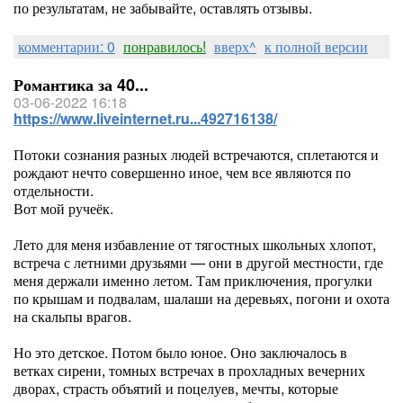
по результатам, не забывайте, оставлять отзывы.
комментарии: 0
понравилось!
вверх^
к полной версии
Романтика за 40...
03-06-2022 16:18
https://www.liveinternet.ru...492716138/
Потоки сознания разных людей встречаются, сплетаются и
рождают нечто совершенно иное, чем все являются по
отдельности.
Вот мой ручеёк.
Лето для меня избавление от тягостных школьных хлопот,
встреча с летними друзьями — они в другой местности, где
меня держали именно летом. Там приключения, прогулки
по крышам и подвалам, шалаши на деревьях, погони и охота
на скальпы врагов.
Но это детское. Потом было юное. Оно заключалось в
ветках сирени, томных встречах в прохладных вечерних
дворах, страсть объятий и поцелуев, мечты, которые