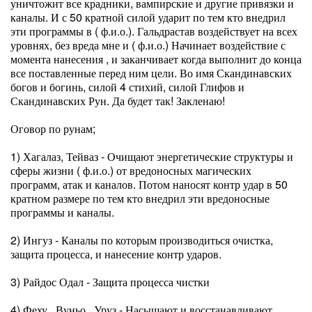
уничтожит все крадники, вампирские и другие привязки и
каналы. И с 50 кратной силой ударит по тем кто внедрил
эти программы в ( ф.и.о.). Гальдрастав воздействует на всех
уровнях, без вреда мне и ( ф.и.о.) Начинает воздействие с
момента нанесения , и заканчивает когда выполнит до конца
все поставленные перед ним цели. Во имя Скандинавских
богов и богинь, силой 4 стихий, силой Глифов и
Скандинавских Рун. Да будет так! Закленаю!
Оговор по рунам;
1) Хагалаз, Тейваз - Очищают энергетические структуры и
сферы жизни ( ф.и.о.) от вредоносных магических
программ, атак и каналов. Потом наносят контр удар в 50
кратном размере по тем кто внедрил эти вредоносные
программы и каналы.
2) Ингуз - Каналы по которым производиться очистка,
защита процесса, и нанесение контр ударов.
3) Райдос Одал - Защита процесса чистки
4) Феху , Вуньо , Уруз - Насыщают и восстанавливают