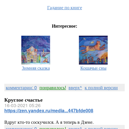
Гадание по книге
Интересное:
Зимняя сказка
Кошачьи сны
комментарии: 0
понравилось!
вверх^
к полной версии
Круглое счастье
16-03-2021 05:26
https://zen.yandex.ru/media...447bfde008
Вдруг кто-то соскучился. А я теперь в Дзене.
комментарии: 0
понравилось!
вверх^
к полной версии