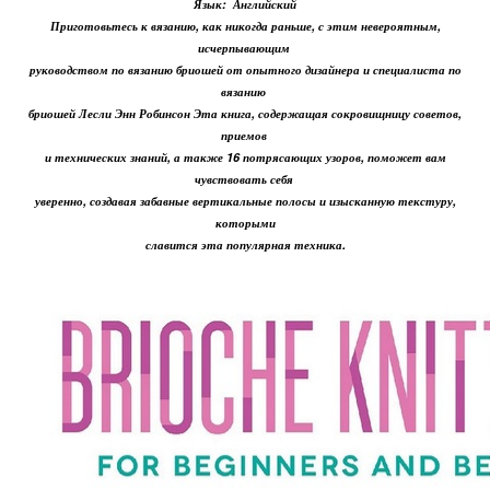
Язык: ‎ Английский
Приготовьтесь к вязанию, как никогда раньше, с этим невероятным,
исчерпывающим
руководством по вязанию бриошей от опытного дизайнера и специалиста по
вязанию
бриошей Лесли Энн Робинсон Эта книга, содержащая сокровищницу советов,
приемов
и технических знаний, а также 16 потрясающих узоров, поможет вам
чувствовать себя
уверенно, создавая забавные вертикальные полосы и изысканную текстуру,
которыми
славится эта популярная техника.