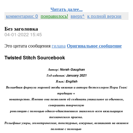
Читать далее...
комментарии: 0
понравилось!
вверх^
к полной версии
Без заголовка
04-01-2022 15:45
Это цитата сообщения
гилана
Оригинальное сообщение
Twisted Stitch Sourcebook
Автор: Norah Gaughan
Год издания: January 2021
Язык: English
Волшебная формула мировой звезды вязания и автора бестселлеров Норы Гоан:
традиции +
новаторство. Именно она позволяет ей создавать уникальное из обычного,
совершать творческую
революцию с помощью одного-единственного знакомого всем вязальщицам
технического приема.
Рельефные узоры, геометрические, текстурные, ажурные, возникают на вязаном
полотне с помощью