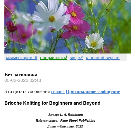
комментарии: 9
понравилось!
вверх^
к полной версии
Без заголовка
05-02-2022 02:43
Это цитата сообщения
гилана
Оригинальное сообщение
Brioche Knitting for Beginners and Beyond
Автор: L. A. Robinson
Издательство: ‎ Page Street Publishing
Дата публикации: 2022