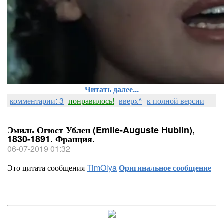
Читать далее...
комментарии: 3
понравилось!
вверх^
к полной версии
Эмиль Огюст Ублен (Emile-Auguste Hublin),
1830-1891. Франция.
06-07-2019 01:32
Это цитата сообщения
TimOlya
Оригинальное сообщение