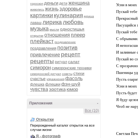
деньги
женщина
дети
гороскоп
Усни в моих
здоровье
жизнь
живопись
Пускай тебе 
кулинария
картинки
курица
Прекрасный 
лирика
любовь
лаваш
Пасущийся з
музыка
одностишья
мысли
Пускай тебе
плеер
отношения
открытки
С обрывами..
плейкаст
поздравление
И непогасши
позитив
поздравления
И заливные с
рецепт
привлечение
Пускай во с
рецепты
салат
ритуал
С прозрачно
симорон
симоронские техники
Пшеницы уд
стихи
симоронский ритуал
советы
фасоль
счастье
Пусть озарит
упражнения
фэн-шуй
флешки
флешка
Усни в моих
чувства
эротика
юмор
Пусть будет
Я буду цело
Приложения
-
Чтоб не нар
Все (10)
Открытки
Перерожденный каталог открыток на все
случаи жизни
Светлая Печ
Я - фотограф