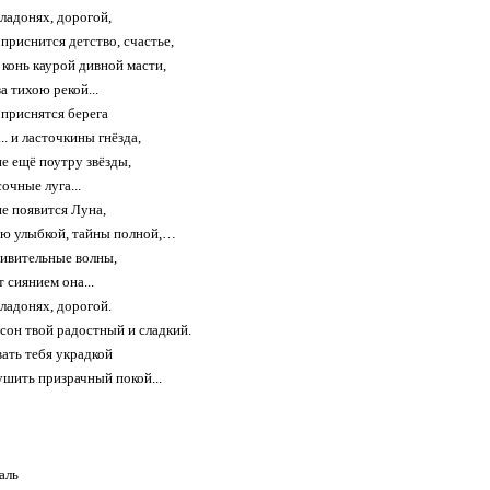
 ладонях, дорогой,
приснится детство, счастье,
конь каурой дивной масти,
а тихою рекой...
 приснятся берега
. и ласточкины гнёзда,
е ещё поутру звёзды,
очные луга...
не появится Луна,
ю улыбкой, тайны полной,…
ивительные волны,
 сиянием она...
 ладонях, дорогой.
 сон твой радостный и сладкий.
вать тебя украдкой
ушить призрачный покой...
аль