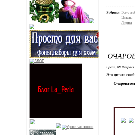
Рубрики:
Все о лю
Цитаты
Лирика
ОЧАРО
Среда, 09 Февраля 
Это цитата соо
Очаровател