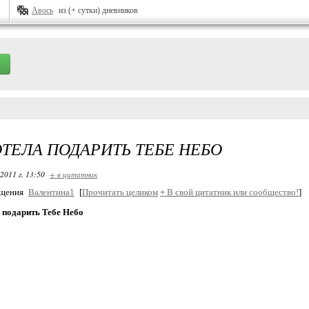
Авось
из (+ сутки) дневников
ОТЕЛА ПОДАРИТЬ ТЕБЕ НЕБО
2011 г. 13:50
+ в цитатник
бщения
Валентина1
[
Прочитать целиком
+
В свой цитатник или сообщество!
]
 подарить Тебе Небо