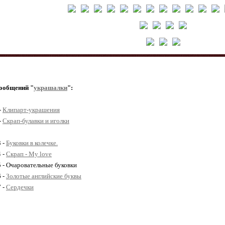
ообщений "
украшалки
":
-
Клипарт-украшения
-
Скрап-булавки и иголки
3 -
Буковки в колечке.
4 -
Скрап - My love
5 - Очаровательные буковки
6 -
Золотые английские буквы
7 -
Сердечки