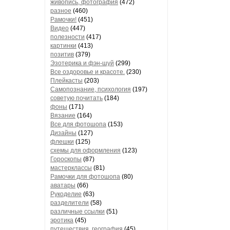
живопись, фотография
(472)
разное
(460)
Рамочки!
(451)
Видео
(447)
полезности
(417)
картинки
(413)
позитив
(379)
Эзотерика и фэн-шуй
(299)
Все оздоровье и красоте.
(230)
Плейкасты
(203)
Самопознание, психология
(197)
советую почитать
(184)
фоны
(171)
Вязание
(164)
Все для фотошопа
(153)
Дизайны
(127)
флешки
(125)
схемы для оформления
(123)
Гороскопы
(87)
мастерклассы
(81)
Рамочки для фотошопа
(80)
аватары
(66)
Рукоделие
(63)
разделители
(58)
различные ссылки
(51)
эротика
(45)
путешествия, география
(45)