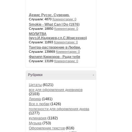
Демис Русос. Сувенир.
Слушали: 4870
Комментарии: 0
Smokie - What Can I Do (1976)
Слушали: 18850
Комментарии: 0
МОЛИТВА
(муз.И.Наджиев,сл.С.Моисеенко)
Слушали: 11893
Комментарии: 0
Тантра-растворение в Любви.
Слушали: 139869
Комментарии: 0
Филипп Киркоров - Ради тебя
Слушали: 13189
Комментарии: 0
Рубрики
-
Цитаты
(6121)
все для оформления дневников
(2103)
Лирика
(1481)
Все о любви
(1426)
полезности для оформления днева
(1277)
кулинария
(1182)
Музыка
(753)
Оформление текстов
(616)