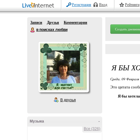
Регистрация
Вход
Рейтинги
Записи
Друзья
Комментарии
Создать дневник
в поисках любви
Я БЫ Х
Среда, 09 Февраля 
Это цитата соо
Я бы хотела
В друзья
Музыка
-
Все (326)