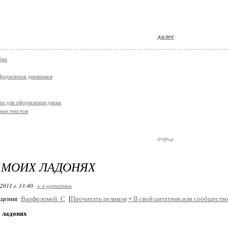
далее
бви
оформления дневников
ти для оформления днева
ие текстов
 МОИХ ЛАДОНЯХ
2011 г. 13:40
+ в цитатник
бщения
Варфоломей_С
[
Прочитать целиком
+
В свой цитатник или сообщество
х ладонях