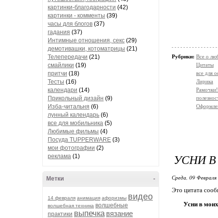
картинки-благодарности
(42)
картинки - комменты
(39)
часы для блогов
(37)
гадания
(37)
Интимные отношения, секс
(29)
демотивашки, котоматрицы
(21)
Телепередачи
(21)
Рубрики:
Все о лю
смайлики
(19)
Цитаты
притчи
(18)
все для 
Тесты
(16)
Лирика
календари
(14)
Рамочки!
Прикольный дизайн
(9)
полезнос
Изба-читальня
(6)
Оформлен
лунный календарь
(6)
все для мобильника
(5)
Любимые фильмы
(4)
Посуда TUPPERWARE
(3)
мои фотографии
(2)
УСНИ В
реклама
(1)
Среда, 09 Февраля 
Метки
-
Это цитата соо
видео
14 февраля
анимация
афоризмы
Усни в мои
волшебные
волшебная техника
выпечка
вязание
практики