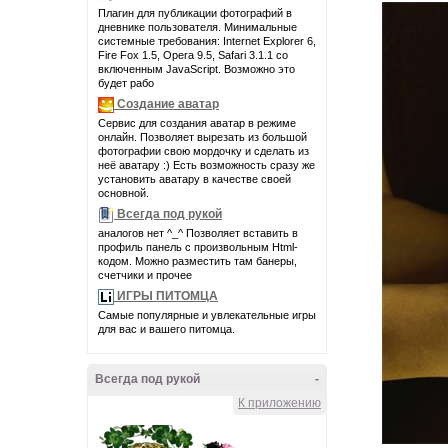
Плагин для публикации фотографий в
дневнике пользователя. Минимальные
системные требования: Internet Explorer 6,
Fire Fox 1.5, Opera 9.5, Safari 3.1.1 со
включенным JavaScript. Возможно это
будет рабо
Создание аватар
Сервис для создания аватар в режиме
онлайн. Позволяет вырезать из большой
фотографии свою мордочку и сделать из
неё аватару :) Есть возможность сразу же
установить аватару в качестве своей
основной.
Всегда под рукой
аналогов нет ^_^ Позволяет вставить в
профиль панель с произвольным Html-
кодом. Можно разместить там банеры,
счетчики и прочее
ИГРЫ ПИТОМЦА
Самые популярные и увлекательные игры
для вас и вашего питомца.
Всегда под рукой
-
К приложению