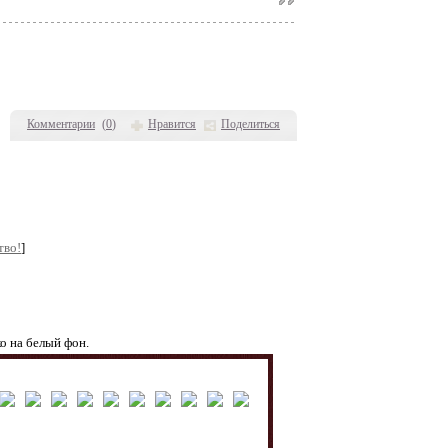
Комментарии
(
0
)
Нравится
Поделиться
тво!
]
о на белый фон.