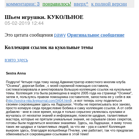
комментарии: 3
понравилось!
вверх^
к полной версии
Шьем игрушки. КУКОЛЬНОЕ
05-02-2019 12:44
Это цитата сообщения
pawy
Оригинальное сообщение
Коллекция ссылок на кукольные темы
взято здесь
Sestra Annа
Подруги! Четыре года тому назад Администратор известного многим клуба
"Осинка", дорогая Бобик , с моей скромной помощью составила,
систематизировала и аннотировала большую коллекцию ссылок на кукольные
темы. Коллекция эта была размещена в марте 2005 года на странице "Осинки",
затем я, пользуясь правом помощника составителя, запостила ее у себя в жж
(
http://sestra-nita.livejournal.com/3404.html
) , и вот теперь хочу поделиться
своими сокровищами здесь на Ладошках. Чтобы не переписывать все заново,
просто копирую сюда предисловие Бобика и саму коллекцию ссылок. А от себя
добавлю - мне в свое время, когда я только серьезно увлеклась куклами и
мучалась от нехватки знаний и информации, помогли щедрые, талантливые
мастера, которые не прятали уникальные знания, не скрывали своих секретов,
готовы были поделиться многими знаниями. Здесь, на Ладошках, я вижу точно
таких же щедрых и талантливых людей, за что им - ура и салют! Коллекция
выкроек здесь, благодаря волшебнице Пчелке, уже работает, так что предлагаю
обмениваться сокровищами-ссылками в этой теме!