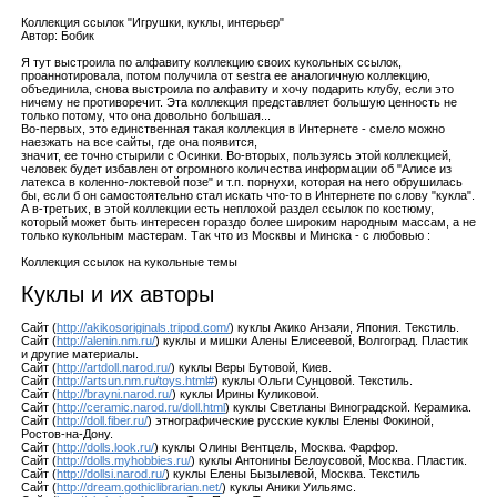
Коллекция ссылок "Игрушки, куклы, интерьер"
Автор: Бобик
Я тут выстроила по алфавиту коллекцию своих кукольных ссылок,
проаннотировала, потом получила от sestra ее аналогичную коллекцию,
объединила, снова выстроила по алфавиту и хочу подарить клубу, если это
ничему не противоречит. Эта коллекция представляет большую ценность не
только потому, что она довольно большая...
Во-первых, это единственная такая коллекция в Интернете - смело можно
наезжать на все сайты, где она появится,
значит, ее точно стырили с Осинки. Во-вторых, пользуясь этой коллекцией,
человек будет избавлен от огромного количества информации об "Алисе из
латекса в коленно-локтевой позе" и т.п. порнухи, которая на него обрушилась
бы, если б он самостоятельно стал искать что-то в Интернете по слову "кукла".
А в-третьих, в этой коллекции есть неплохой раздел ссылок по костюму,
который может быть интересен гораздо более широким народным массам, а не
только кукольным мастерам. Так что из Москвы и Минска - с любовью :
Коллекция ссылок на кукольные темы
Куклы и их авторы
Сайт (
http://akikosoriginals.tripod.com/
) куклы Акико Анзаяи, Япония. Текстиль.
Сайт (
http://alenin.nm.ru/
) куклы и мишки Алены Елисеевой, Волгоград. Пластик
и другие материалы.
Сайт (
http://artdoll.narod.ru/
) куклы Веры Бутовой, Киев.
Сайт (
http://artsun.nm.ru/toys.html#
) куклы Ольги Сунцовой. Текстиль.
Сайт (
http://brayni.narod.ru/
) куклы Ирины Куликовой.
Сайт (
http://ceramic.narod.ru/doll.html
) куклы Светланы Виноградской. Керамика.
Сайт (
http://doll.fiber.ru/
) этнографические русские куклы Елены Фокиной,
Ростов-на-Дону.
Сайт (
http://dolls.look.ru/
) куклы Олины Вентцель, Москва. Фарфор.
Сайт (
http://dolls.myhobbies.ru/
) куклы Антонины Белоусовой, Москва. Пластик.
Сайт (
http://dollsi.narod.ru/
) куклы Елены Бызылевой, Москва. Текстиль
Сайт (
http://dream.gothiclibrarian.net/
) куклы Аники Уильямс.