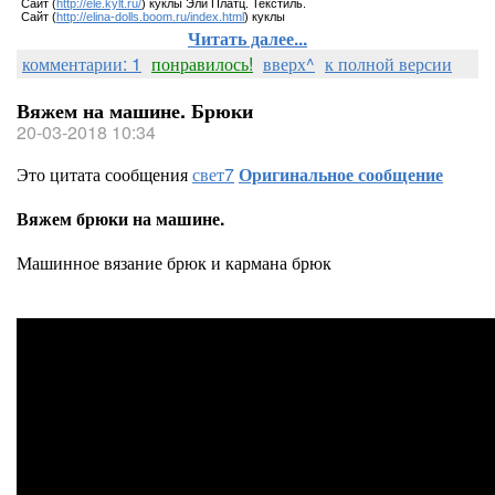
Сайт (
http://ele.kylt.ru/
) куклы Эли Платц. Текстиль.
Сайт (
http://elina-dolls.boom.ru/index.html
) куклы
Читать далее...
комментарии: 1
понравилось!
вверх^
к полной версии
Вяжем на машине. Брюки
20-03-2018 10:34
Это цитата сообщения
свет7
Оригинальное сообщение
Вяжем брюки на машине.
Машинное вязание брюк и кармана брюк