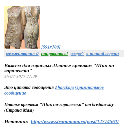
[591x700]
комментарии: 0
понравилось!
вверх^
к полной версии
Вяжем для взрослых.Платье крючком "Шик по-
королевски"
26-07-2017 21:49
Это цитата сообщения
Zharskaja
Оригинальное
сообщение
Платье крючком "Шик по-королевски" от kristina-shy
(Страна Мам)
Источник
http://www.stranamam.ru/post/12774561/