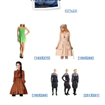
[577x21]
[183X275]
[190X266]
[190X266]
[251X201]