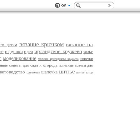
вязание крючком
вязание на
ем детям
ирландское кружево
ье
игрушки
идеи
колье
с
моделирование
пинетки
мотивы ирландского кружева
зные советы для сада и огорода
полезные советы для
шитье
ветоводство
шапочка
цветочек
шитье штор