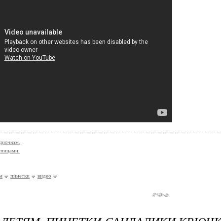
крючком.
спицами.
м
пинетки
видео