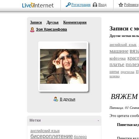
Регистрация
Вход
Рейтинги
Записи
Друзья
Комментарии
Записи с м
Зоя Хрисанфова
Другие метки поль
английский язык
вяз
машине
красо
кофточка
поле
платье
п
шитья
прическа
шляпка
ВЯЖЕМ 
В друзья
Пятница, 01 Сентя
Это цитата соо
Метки
-
Пинетки ке
английский язык
бисероплетение
болеро
Пинетки кед