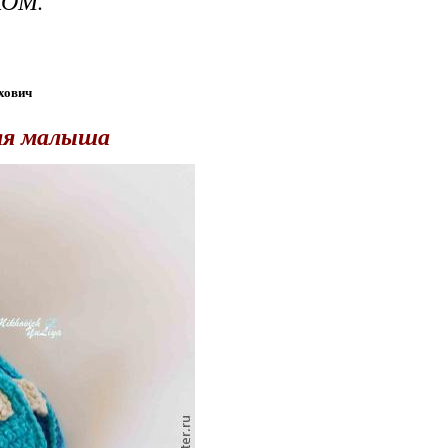
ОМ.
хович
ля малыша