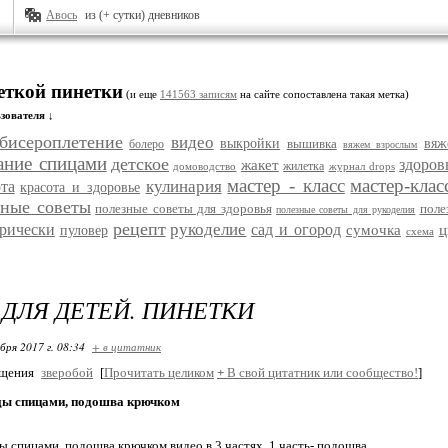
Авось
из (+ сутки) дневников
еткой пинетки
(и еще
141563 записям
на сайте сопоставлена такая метка)
зователя ↓
бисероплетение
видео
выкройки
вышивка
вяж
болеро
вяжем взрослым
ание спицами
детское
здоров
жакет
жилетка
домоводство
журнал drops
мастер - класс
мастер-клас
кулинария
та
красота и здоровье
зные советы
полезные советы для здоровья
поле
полезные советы для рукоделия
рецепт
рукоделие
рически
сад и огород
сумочка
ц
пуловер
схема
ДЛЯ ДЕТЕЙ. ПИНЕТКИ
бря 2017 г. 08:34
+ в цитатник
бщения
зверобой
[
Прочитать целиком
+
В свой цитатник или сообщество!
]
ды спицами, подошва крючком
ы спицами, подошва крючком видео в 3 частях. 1 часть- подошва.