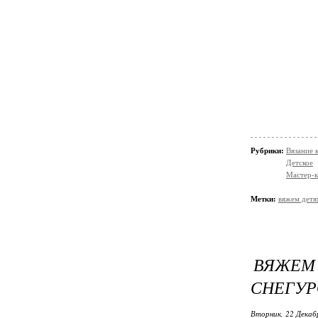
Рубрики:
Вязание 
Детское
Мастер-к
Метки:
вяжем детя
ВЯЖЕМ
СНЕГУР
Вторник, 22 Декаб