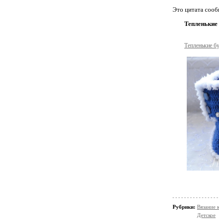
Это цитата соо
Тепленькие 
Тепленькие бу
Рубрики:
Вязание 
Детское