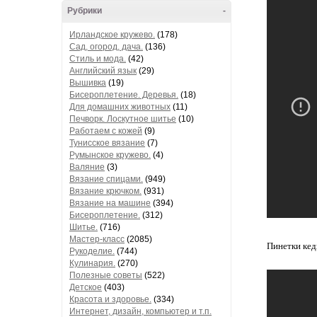
Рубрики
-
Ирландское кружево.
(178)
Сад, огород, дача.
(136)
Стиль и мода.
(42)
Английский язык
(29)
Вышивка
(19)
Бисероплетение. Деревья.
(18)
Для домашних животных
(11)
Печворк. Лоскутное шитье
(10)
Работаем с кожей
(9)
Тунисское вязание
(7)
Румынское кружево.
(4)
Валяние
(3)
Вязание спицами.
(949)
Вязание крючком.
(931)
Вязание на машине
(394)
Бисероплетение.
(312)
Шитье.
(716)
Мастер-класс
(2085)
Пинетки кед
Рукоделие.
(744)
Кулинария.
(270)
Полезные советы
(522)
Детское
(403)
Красота и здоровье.
(334)
Интернет, дизайн, компьютер и т.п.