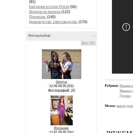
(91)
Картинки в стиле PinUp
(56)
Модели из мохера
(122)
Прически.
(140)
Домоводство. Цветоводство.
(170)
Фотоальбом
-
Все (40)
Шитье
Рубрики:
Вязание 
12:46 09.05.2011
Фотографий: 20
Вязание 
Детское
Метки:
вяжем детя
Вязание
12:41 09.05.2011