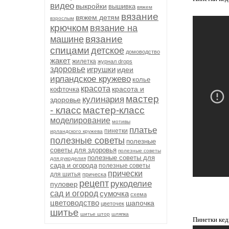
видео
выкройки
вышивка
вяжем
вязание
вяжем детям
взрослым
крючком
вязание на
вязание
машине
спицами
детское
домоводство
жакет
жилетка
журнал drops
здоровье
игрушки
идеи
ирландское кружево
колье
красота
красота и
кофточка
мастер
кулинария
здоровье
- класс
мастер-класс
моделирование
мотивы
платье
пинетки
ирландского кружева
полезные советы
полезные
советы для здоровья
полезные советы
полезные советы для
для рукоделия
сада и огорода
полезные советы
прически
для шитья
прическа
рецепт
рукоделие
пуловер
сад и огород
сумочка
схема
цветоводство
шапочка
цветочек
шитье
шитье штор
шляпка
Пинетки кед