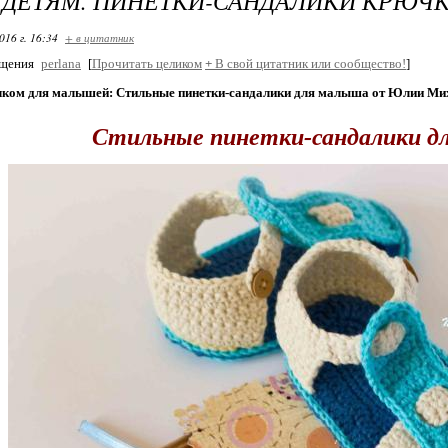
ДЕТЯМ. ПИНЕТКИ-САНДАЛИКИ КРЮЧК
016 г. 16:34
+ в цитатник
бщения
perlana
[
Прочитать целиком
+
В свой цитатник или сообщество!
]
ком для малышей: Стильные пинетки-сандалики для малыша от Юлии Ми
Стильные пинетки-сандалики д