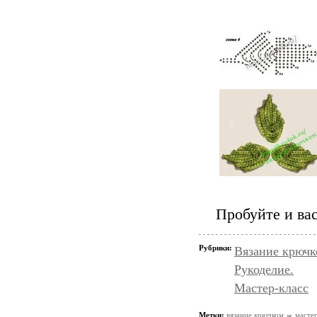
Пробуйте и вас
Рубрики:
Вязание крючк
Рукоделие.
Мастер-класс
Метки:
вязание крючком
мастер