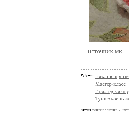
источник мк
Рубрики:
Вязание крючк
Мастер-класс
Ирландское кр
Тунисское вяз
Метки:
тунисское вязание
цвет