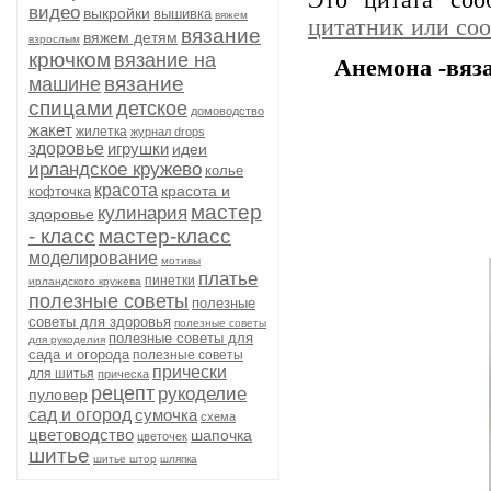
Это цитата со
видео
выкройки
вышивка
вяжем
цитатник или со
вязание
вяжем детям
взрослым
крючком
вязание на
Анемона -вяз
вязание
машине
спицами
детское
домоводство
жакет
жилетка
журнал drops
здоровье
игрушки
идеи
ирландское кружево
колье
красота
красота и
кофточка
мастер
кулинария
здоровье
- класс
мастер-класс
моделирование
мотивы
платье
пинетки
ирландского кружева
полезные советы
полезные
советы для здоровья
полезные советы
полезные советы для
для рукоделия
сада и огорода
полезные советы
прически
для шитья
прическа
рецепт
рукоделие
пуловер
сад и огород
сумочка
схема
цветоводство
шапочка
цветочек
шитье
шитье штор
шляпка