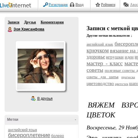
Регистрация
Вход
Рейтинги
Авос
Записи
Друзья
Комментарии
Записи с меткой ц
Зоя Хрисанфова
Другие метки пользователя ↓
бисеропл
английский язык
крючком
вязание на
и
здоровье
игрушки
идеи
мастер - класс
масте
советы
полезные советы д
советы для шитья
прическа
цветоводство
шап
цветочек
В друзья
ВЯЖЕМ ВЗР
ЦВЕТОК
Метки
-
Воскресенье, 29 Нояб
английский язык
бисероплетение
болеро