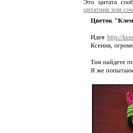
Это цитата со
цитатник или со
Цветок "Клем
Идея
http://ks
Ксения, огром
Там найдете п
Я же попытаюс