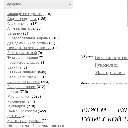
Рубрики
-
Ирландское кружево.
(178)
Сад, огород, дача.
(136)
Стиль и мода.
(42)
Английский язык
(29)
Вышивка
(19)
Бисероплетение. Деревья.
(18)
Для домашних животных
(11)
Печворк. Лоскутное шитье
(10)
Работаем с кожей
(9)
Рубрики:
Вязание крючк
Тунисское вязание
(7)
Румынское кружево.
(4)
Рукоделие.
Валяние
(3)
Мастер-класс
Вязание спицами.
(949)
Вязание крючком.
(931)
Вязание на машине
(394)
Метки:
вязание крючком
мастер
Бисероплетение.
(312)
Шитье.
(716)
Мастер-класс
(2085)
Рукоделие.
(744)
Кулинария.
(270)
ВЯЖЕМ ВЗ
Полезные советы
(522)
Детское
(403)
ТУНИССКОЙ 
Красота и здоровье.
(334)
Интернет, дизайн, компьютер и т.п.