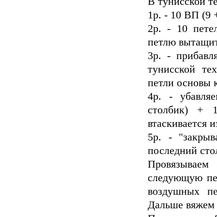
В тунисской те
1р. - 10 ВП (9 
2р. - 10 пете
петлю вытащит
3р. - прибав
тунисской тех
петли основы к
4р. - убавля
столбик) + 1
втаскивается и
5р. - "закры
последний сто
Провязываем
следующую пе
воздушных пе
Дальше вяжем 