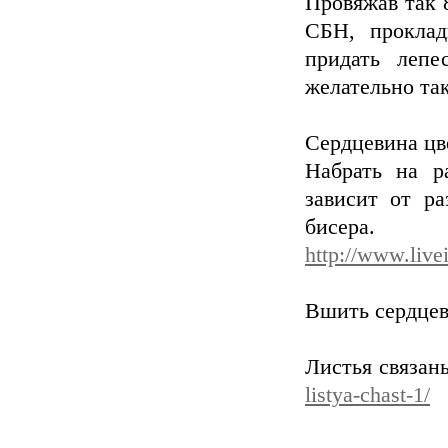
Провяжав так 8
СБН, проклад
придать лепе
желательно так
Сердцевина цв
Набрать на р
зависит от ра
бисер
http://www.live
Вшить сердцев
Листья связан
listya-chast-1/