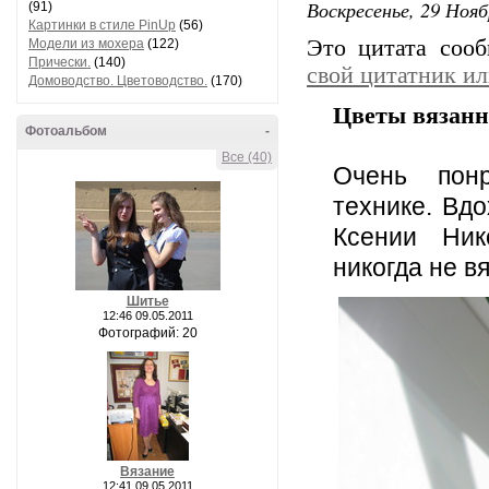
Воскресенье, 29 Нояб
(91)
Картинки в стиле PinUp
(56)
Это цитата соо
Модели из мохера
(122)
Прически.
(140)
свой цитатник и
Домоводство. Цветоводство.
(170)
Цветы вязанн
Фотоальбом
-
Все (40)
Очень пон
технике.
Вдо
Ксении Ни
никогда не в
Шитье
12:46 09.05.2011
Фотографий: 20
Вязание
12:41 09.05.2011