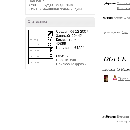
НочнаяТень
Рубрики:
Фотограф
ХУДЕЕТ_будет_МОДЕЛЬю
Из жизни
Юлья_Убежавшая
пряный_дым
Метки:
beauty
v
Статистика
-
Создан: 06.12.2007
Процитировано
1 раз
Записей: 20442
Комментариев:
42955
Написано: 64324
DOLCE 
Отчеты:
Посетители
Поисковые фразы
Вторник, 03 Марта
Tisapol
Рубрики:
Новости
Фотограф