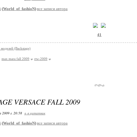
i
(
World_of_fashioN
)
все записи автора
41
 моделей (Backstage)
max mara fall 2009
rtw-2009
AGE VERSACE FALL 2009
 2009 г. 20:58
+ в цитатник
i
(
World_of_fashioN
)
все записи автора