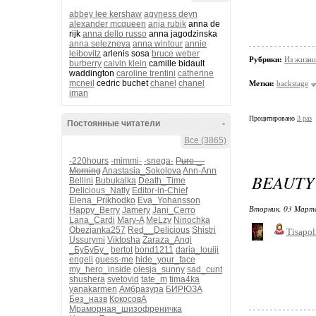
abbey lee kershaw
agyness deyn
alexander mcqueen
anja rubik
anna de
rijk
anna dello russo
anna jagodzinska
anna selezneva
anna wintour
annie
leibovitz
arlenis sosa
bruce weber
Рубрики:
Из жизни
burberry
calvin klein
camille bidault
waddington
caroline trentini
catherine
mcneil
cedric buchet
chanel
chanel
Метки:
backstage
iman
Процитировано
3 раз
Постоянные читатели
-
Все (3865)
-220hours
-mimmi-
-snega-
Pure-_-
Morning
Anastasia_Sokolova
Ann-Ann
BEAUTY 
Bellini
Bubukalka
Death_Time
Delicious_Natly
Editor-in-Chief
Elena_Prikhodko
Eva_Yohansson
Вторник, 03 Марта
Happy_Berry
Jamery
Jani_Cerro
Lana_Cardi
Mary-A
MeLzy
Ninochka
Obezjanka257
Red__Delicious
Shistri
Tisapol
Ussurymi
Viktosha
Zaraza_Angi
_БуБуБу_
bertot
bond1211
daria_louiji
engeli
guess-me
hide_your_face
my_hero_inside
olesja_sunny
sad_cunt
shushera
svetovid
tate_m
tima4ka
yanakarmen
Амбразура
БИРЮЗА
Без_назв
КокосовА
Мраморная_шизофреничка