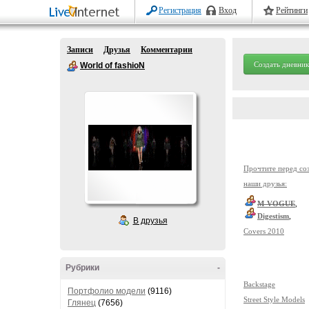
Регистрация
Вход
Рейтинги
Записи
Друзья
Комментарии
Создать дневник
World of fashioN
Прочтите перед со
наши друзья:
M-VOGUE
,
Digestism
,
В друзья
Covers 2010
Рубрики
-
Backstage
Портфолио модели
(9116)
Street Style Models
Глянец
(7656)