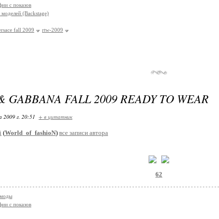
ии с показов
 моделей (Backstage)
ersace fall 2009
rtw-2009
& GABBANA FALL 2009 READY TO WEAR
 2009 г. 20:51
+ в цитатник
i
(
World_of_fashioN
)
все записи автора
62
 моды
ии с показов