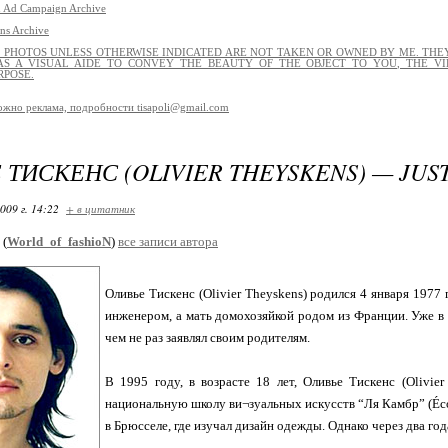
 Ad Campaign Archive
ns Archive
L PHOTOS UNLESS OTHERWISE INDICATED ARE NOT TAKEN OR OWNED BY ME. THEY
S A VISUAL AIDE TO CONVEY THE BEAUTY OF THE OBJECT TO YOU, THE VI
RPOSE.
ожно реклама, подробности tisapoli@gmail.com
 ТИСКЕНС (OLIVIER THEYSKENS) — JUS
009 г. 14:22
+ в цитатник
(
World_of_fashioN
)
все записи автора
Оливье Тискенс (Olivier Theyskens) родился 4 января 1977 
инженером, а мать домохозяйкой родом из Франции. Уже в д
чем не раз заявлял своим родителям.
В 1995 году, в возрасте 18 лет, Оливье Тискенс (Olivi
национальную школу ви¬зуальных искусств “Ля Камбр” (École 
в Брюсселе, где изучал дизайн одежды. Однако через два год