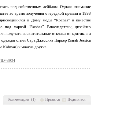
ботать под собственным лейблом. Однако внимание
латье во время получения очередной премии в 1998
 присоединился к Дому моды “Rochas” в качестве
ю под маркой “Roshas”. Впоследствии, дизайнер
али получать восхитительные отклики от критиков и
 одежды стали Сара Джессика Паркер (Sarah Jessica
le Kidman) и многие другие.
p?ID=3934
Комментарии
(
1
)
Нравится
Поделиться