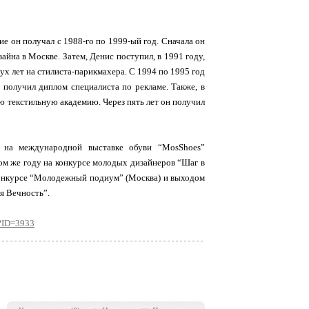
е он получал с 1988-го по 1999-ый год. Сначала он
айна в Москве. Затем, Денис поступил, в 1991 году,
вух лет на стилиста-парикмахера. С 1994 по 1995 год
получил диплом специалиста по рекламе. Также, в
 текстильную академию. Через пять лет он получил
 на международной выставке обуви “MosShoes”
том же году на конкурсе молодых дизайнеров “Шаг в
 конкурсе “Молодежный подиум” (Москва) и выходом
ая Вечность”.
p?ID=3933