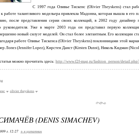
С 1997 года Оливье Тискенс (Olivier Theyskens) стал ра
к работе талантливого модельера привлекла Мадонна, которая вышла в его п
нию, после представления серии своих коллекций, в 2002 году дизайнер
о руководителя. Уже в марте 2003 года он представил первую коллекци
ершенно новый силуэт моделей. Он стал более элегантным. Его коллекции ст
агодаря работе Оливье Тискенса (Olivier Theyskens) поклонницами этой марки
ер Лопез (Jennifer Lopez), Кирстен Данст (Kirsten Dunst), Николь Кидман (Nico
статьи можно прочитать здесь:
http://www.f2f-mag.ru/fashion_person/detail.ph
ды
кенс
olivier theyskens
СИМАЧЁВ (DENIS SIMACHEV)
009 г. 12:27
+ в цитатник