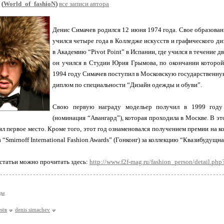
(
World_of_fashioN
)
все записи автора
Денис Симачев родился 12 июня 1974 года. Свое образовани
учился четыре года в Колледже искусств и графического диз
в Академию “Pivot Point” в Испании, где учился в течение д
он учился в Студии Юрия Грымова, по окончании которой 
1994 году Симачев поступил в Московскую государственную
диплом по специальности “Дизайн одежды и обуви”.
Свою первую награду модельер получил в 1999 году
(номинация “Авангард”), которая проходила в Москве. В э
ял первое место. Кроме того, этот год ознаменовался получением премии на
 “Smirnoff International Fashion Awards” (Гонконг) за коллекцию “Квазибудущн
статьи можно прочитать здесь:
http://www.f2f-mag.ru/fashion_person/detail.ph
ды
чёв
denis simachev