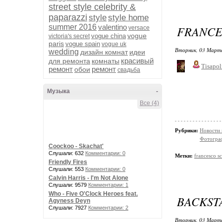
street style celebrity &
paparazzi
style
style home
summer 2016
valentino
FRANCE
versace
vogue
vogue china
victoria's secret
paris
vogue spain
vogue uk
Вторник, 03 Марта
wedding
дизайн комнат
идеи
красивый
для ремонта
комнаты
Tisapol
ремонт
ремонт
обои
свадьба
Музыка
-
Все (4)
Рубрики:
Новости
Фотограф
Coockoo - Skachat'
Слушали: 632
Комментарии: 0
Метки:
francesco s
Friendly Fires
Слушали: 553
Комментарии: 0
Calvin Harris - I'm Not Alone
Слушали: 9579
Комментарии: 1
Who - Five O'Clock Heroes feat.
BACKST
Agyness Deyn
Слушали: 7927
Комментарии: 2
Вторник, 03 Марта