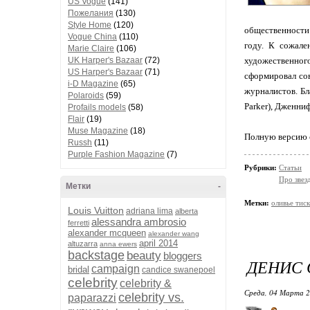
US Vogue
(141)
Пожелания
(130)
Style Home
(120)
общественности 
Vogue China
(110)
году. К сожале
Marie Claire
(106)
UK Harper's Bazaar
(72)
художественног
US Harper's Bazaar
(71)
сформировал сов
i-D Magazine
(65)
журналистов. Бл
Polaroids
(59)
Parker), Дженниф
Profails models
(58)
Flair
(19)
Muse Magazine
(18)
Полную версию 
Russh
(11)
Purple Fashion Magazine
(7)
Рубрики:
Статьи
Про звез
Метки
-
Метки:
оливье тис
Louis Vuitton
adriana lima
alberta
alessandra ambrosio
ferretti
alexander mcqueen
alexander wang
april 2014
altuzarra
anna ewers
backstage
beauty
bloggers
ДЕНИС 
campaign
bridal
candice swanepoel
celebrity
celebrity &
Среда, 04 Марта 2
celebrity vs.
paparazzi