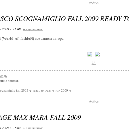
SCO SCOGNAMIGLIO FALL 2009 READY 
 2009 г. 21:09
+ в цитатник
i
(
World_of_fashioN
)
все записи автора
28
 моды
ии с показов
cognamiglio fall 2009
ready to wear
rtw-2009
AGE MAX MARA FALL 2009
 2009 г. 21:04
+ в цитатник