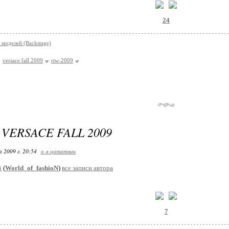
24
 моделей (Backstage)
versace fall 2009
rtw-2009
VERSACE FALL 2009
 2009 г. 20:54
+ в цитатник
i
(
World_of_fashioN
)
все записи автора
7