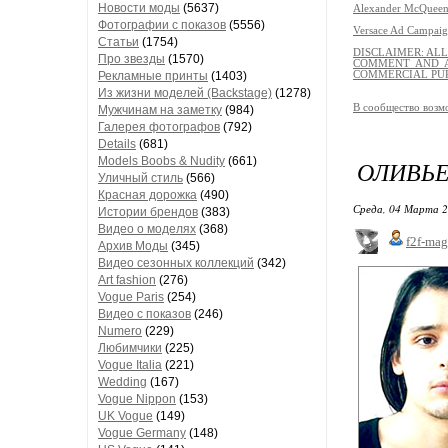
Новости моды
(5637)
Alexander McQueen
Фотографии с показов
(5556)
Versace Ad Campaig
Статьи
(1754)
DISCLAIMER: AL
Про звезды
(1570)
COMMENT AND A
Рекламные принты
(1403)
COMMERCIAL PU
Из жизни моделей (Backstage)
(1278)
В сообщество возм
Мужчинам на заметку
(984)
Галерея фотографов
(792)
Details
(681)
Models Boobs & Nudity
(661)
ОЛИВЬЕ
Уличный стиль
(566)
Красная дорожка
(490)
Среда, 04 Марта 2
Истории брендов
(383)
Видео о моделях
(368)
f2f-mag
Архив Моды
(345)
Видео сезонных коллекций
(342)
Art fashion
(276)
Vogue Paris
(254)
Видео с показов
(246)
Numero
(229)
Любимчики
(225)
Vogue Italia
(221)
Wedding
(167)
Vogue Nippon
(153)
UK Vogue
(149)
Vogue Germany
(148)