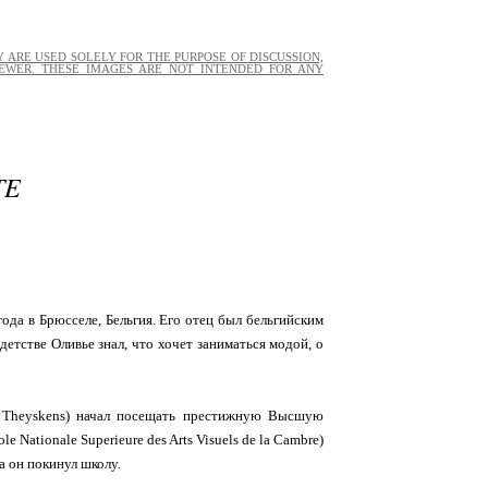
 ARE USED SOLELY FOR THE PURPOSE OF DISCUSSION,
EWER. THESE IMAGES ARE NOT INTENDED FOR ANY
TE
года в Брюсселе, Бельгия. Его отец был бельгийским
етстве Оливье знал, что хочет заниматься модой, о
er Theyskens) начал посещать престижную Высшую
Nationale Superieure des Arts Visuels de la Cambre)
а он покинул школу.