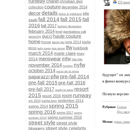
runway
chanel
christian dior
f2f-mag
couture
december 2014
collection
details
decor
elie
dolce & gabbana
fall 2014
fall 2015
fall
saab
2016
fall 2017
fashion illustration
february 2014
fendi
giambattista valli
gucci
haute couture
givenchy
home
house
june 2014
karlie
jason wu
lfw
lookbook
kloss
lady gaga
lara stone
march 2014
marie claire
may
menswear
mfw
2014
miu miu
nyfw
november 2014
numero
october 2014
oscar de la renta
будущее” он зан
pfw
pre-fall 2014
paparazzi
в финал конкурса
pre-fall 2015
pre-fall 2016
resort
pre-fall 2017
ready-to-wear
Полную версию 
2015
runway
room
resort 2016
september 2014
s/s 2014
sasha luss
spring 2015
spring 2014
Рубрики:
Статьи
spring 2016
Про звез
spring 2017
spring
spring summer 2016
summer 2015
street style
Метки:
денис сима
street style
bloggers
street style celebrity