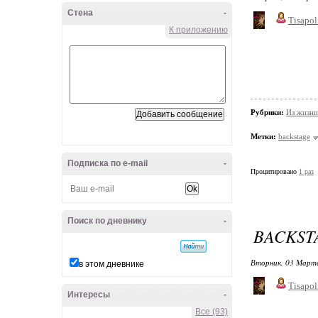
Стена
-
Tisapol
К приложению
Рубрики:
Из жизни
Метки:
backstage
Подписка по e-mail
-
Процитировано
1 раз
Поиск по дневнику
-
BACKST
Вторник, 03 Марта
в этом дневнике
Tisapol
Интересы
-
Все (93)