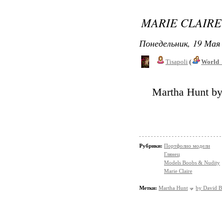
MARIE CLAIRE 
Понедельник, 19 Мая 
Tisapoli
(
World_
Martha Hunt by
Рубрики:
Портфолио модели
Глянец
Models Boobs & Nudity
Marie Claire
Метки:
Martha Hunt
by David B