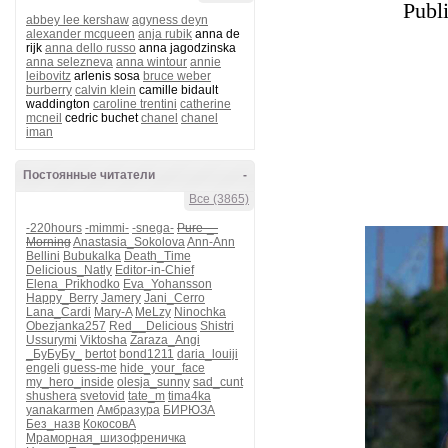
Publ
abbey lee kershaw
agyness deyn
alexander mcqueen
anja rubik
anna de
rijk
anna dello russo
anna jagodzinska
anna selezneva
anna wintour
annie
leibovitz
arlenis sosa
bruce weber
burberry
calvin klein
camille bidault
waddington
caroline trentini
catherine
mcneil
cedric buchet
chanel
chanel
iman
Постоянные читатели
-
Все (3865)
-220hours
-mimmi-
-snega-
Pure-_-
Morning
Anastasia_Sokolova
Ann-Ann
Bellini
Bubukalka
Death_Time
Delicious_Natly
Editor-in-Chief
Elena_Prikhodko
Eva_Yohansson
Happy_Berry
Jamery
Jani_Cerro
Lana_Cardi
Mary-A
MeLzy
Ninochka
Obezjanka257
Red__Delicious
Shistri
Ussurymi
Viktosha
Zaraza_Angi
_БуБуБу_
bertot
bond1211
daria_louiji
engeli
guess-me
hide_your_face
my_hero_inside
olesja_sunny
sad_cunt
shushera
svetovid
tate_m
tima4ka
yanakarmen
Амбразура
БИРЮЗА
Без_назв
КокосовА
Мраморная_шизофреничка