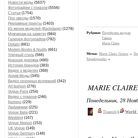
Новости моды
(5637)
Фотографии с показов
(5556)
Статьи
(1754)
Про звезды
(1570)
Рекламные принты
(1403)
Из жизни моделей (Backstage)
(1278)
Рубрики:
Портфолио модели
Мужчинам на заметку
(984)
Глянец
Галерея фотографов
(792)
Marie Claire
Details
(681)
Models Boobs & Nudity
(661)
Метки:
Marie Claire Greece
De
Уличный стиль
(566)
Papadopoulos
Красная дорожка
(490)
Истории брендов
(383)
Видео о моделях
(368)
Архив Моды
(345)
Видео сезонных коллекций
(342)
MARIE CLAIRE
Art fashion
(276)
Vogue Paris
(254)
Видео с показов
(246)
Понедельник, 28 Нояб
Numero
(229)
Любимчики
(225)
Tisapoli
(
World_
Vogue Italia
(221)
Wedding
(167)
Vogue Nippon
(153)
UK Vogue
(149)
Vogue Germany
(148)