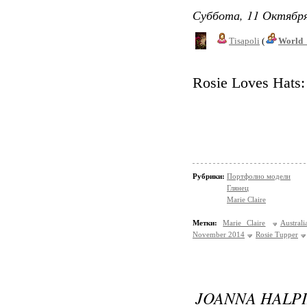
Суббота, 11 Октября
Tisapoli
(
World_
Rosie Loves Hats:
Рубрики:
Портфолио модели
Глянец
Marie Claire
Метки:
Marie Claire
Austra
November 2014
Rosie Tupper
JOANNA HALP