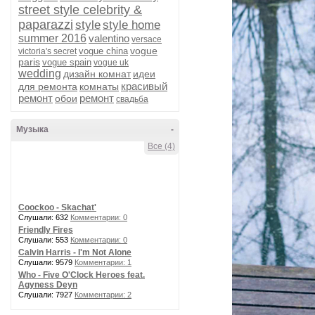
street style celebrity &
paparazzi
style
style home
summer 2016
valentino
versace
vogue
vogue china
victoria's secret
paris
vogue spain
vogue uk
wedding
дизайн комнат
идеи
красивый
для ремонта
комнаты
ремонт
ремонт
обои
свадьба
Музыка
-
Все (4)
Coockoo - Skachat'
Слушали: 632
Комментарии: 0
Friendly Fires
Слушали: 553
Комментарии: 0
Calvin Harris - I'm Not Alone
Слушали: 9579
Комментарии: 1
Who - Five O'Clock Heroes feat.
Agyness Deyn
Слушали: 7927
Комментарии: 2