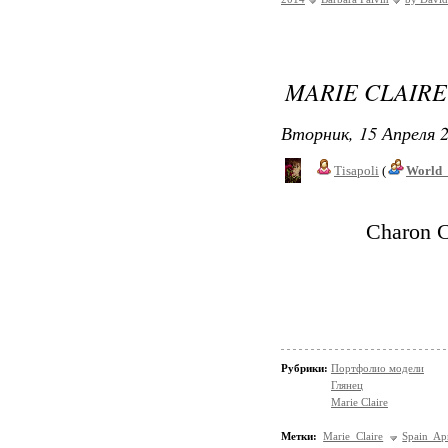
MARIE CLAIRE 
Вторник, 15 Апреля 2
Tisapoli
(
World_
Charon C
Рубрики:
Портфолио модели
Глянец
Marie Claire
Метки:
Marie Claire
Spain Ap