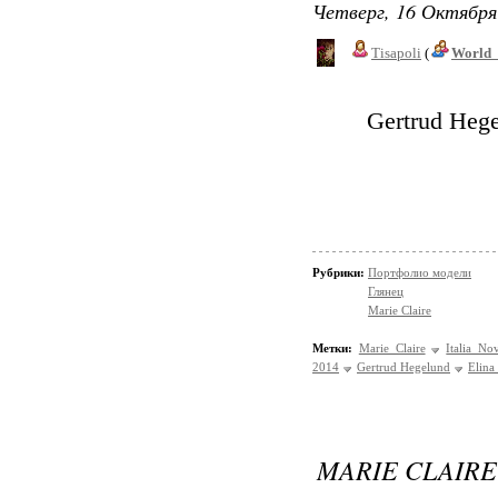
Четверг, 16 Октября
Tisapoli
(
World_
Gertrud Hege
Рубрики:
Портфолио модели
Глянец
Marie Claire
Метки:
Marie Claire
Italia N
2014
Gertrud Hegelund
Elina
MARIE CLAIRE