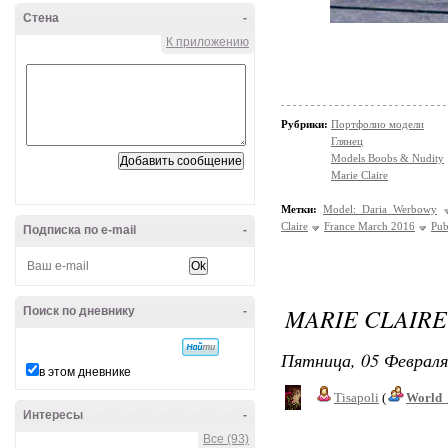
Стена
-
К приложению
Рубрики:
Портфолио модели
Глянец
Models Boobs & Nudity
Marie Claire
Метки:
Model: Daria Werbowy
Claire
France March 2016
Pub
Подписка по e-mail
-
MARIE CLAIRE
Поиск по дневнику
-
Пятница, 05 Февраля
в этом дневнике
Tisapoli
(
World_
Интересы
-
Все (93)