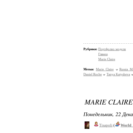
Рубрики:
Портфолио модели
Глянец
Marie Claire
Метки:
Marie Claire
Russia M
Daniel Roche
Tanya Katysheva
MARIE CLAIRE 
Понедельник, 22 Дека
Tisapoli
(
World_