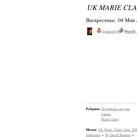
UK MARIE CLA
Воскресенье, 04 Мая 
Tisapoli
(
World_
Рубрики:
Портфолио модели
Глянец
Marie Claire
Метки:
Uk Marie Claire June 20
Subbotina
By David Roemer