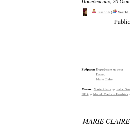
Понедельник, 20 Окт
Tisapoli
(
World_
Publi
Рубрики:
Портфолио модели
Глянец
Marie Claire
Метки:
Marie Claire
Italia N
2014
Model: Madison Headrick
MARIE CLAIRE