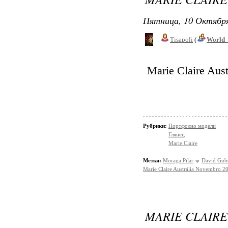
Пятница, 10 Октября
Tisapoli
(
World_
Marie Claire Aus
Рубрики:
Портфолио модели
Глянец
Marie Claire
Метки:
Moraga Pilar
David Gub
Marie Claire Austrália Novembro 2
MARIE CLAIRE