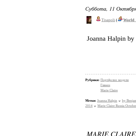
Суббота, 11 Октября
Tisapoli
(
World_
Joanna Halpin by
Рубрики:
Портфолио модели
Глянец
Marie Claire
Метки:
Joanna Halpin
by Benja
2014
Marie Claire Russia Octobe
MARIE CLAIRE