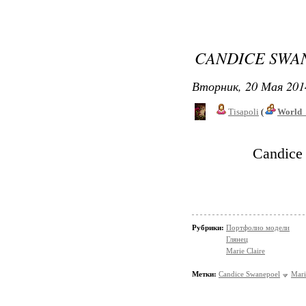
CANDICE SWA
Вторник, 20 Мая 201
Tisapoli
(
World_
Candice 
Рубрики:
Портфолио модели
Глянец
Marie Claire
Метки:
Candice Swanepoel
Mari