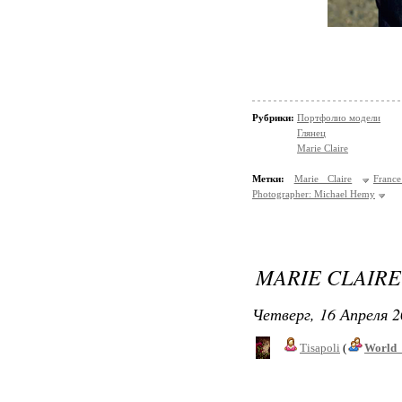
Рубрики:
Портфолио модели
Глянец
Marie Claire
Метки:
Marie Claire
Franc
Photographer: Michael Hemy
MARIE CLAIRE
Четверг, 16 Апреля 2
Tisapoli
(
World_