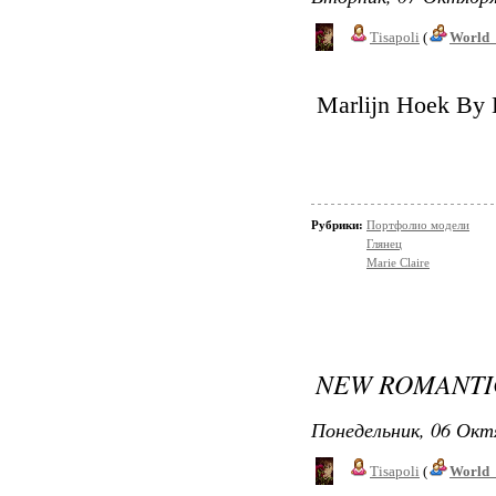
Tisapoli
(
World_
Marlijn Hoek By 
Рубрики:
Портфолио модели
Глянец
Marie Claire
NEW ROMANTI
Понедельник, 06 Окт
Tisapoli
(
World_