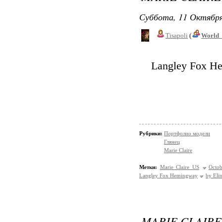
Суббота, 11 Октября
Tisapoli
(
World_
Langley Fox He
Рубрики:
Портфолио модели
Глянец
Marie Claire
Метки:
Marie Claire US
Octo
Langley Fox Hemingway
by Eli
MARIE CLAIRE