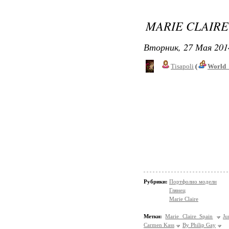
MARIE CLAIRE 
Вторник, 27 Мая 201
Tisapoli
(
World_
Рубрики:
Портфолио модели
Глянец
Marie Claire
Метки:
Marie Claire Spain
Ju
Carmen Kass
By Philip Gay