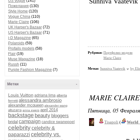
Sunniva Vaatevik 
US Vogue
(141)
Пожелания
(130)
Style Home
(120)
Vogue China
(110)
Marie Claire
(106)
UK Harper's Bazaar
(72)
US Harper's Bazaar
(71)
i-D Magazine
(65)
Polaroids
(59)
Profails models
(58)
Рубрики:
Портфолио модели
Flair
(19)
Marie Claire
Muse Magazine
(18)
Russh
(11)
Метки:
Sunniva Vaatevik
by Eli
Purple Fashion Magazine
(7)
Метки
-
MARIE CLAIRE
Louis Vuitton
adriana lima
alberta
alessandra ambrosio
ferretti
alexander mcqueen
alexander wang
Пятница, 05 Февраля
april 2014
altuzarra
anna ewers
backstage
beauty
bloggers
campaign
bridal
candice swanepoel
Tisapoli
(
World_
celebrity
celebrity &
celebrity vs.
paparazzi