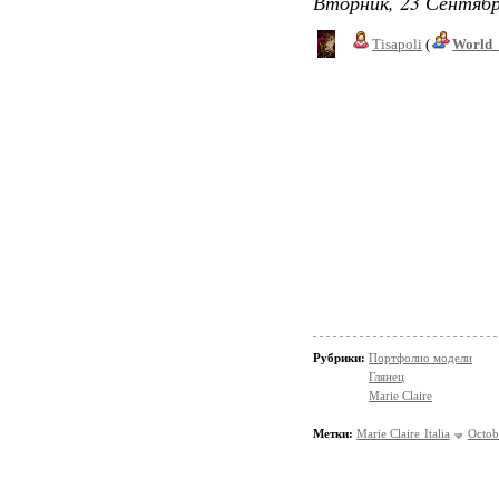
Вторник, 23 Сентябр
Tisapoli
(
World_
Рубрики:
Портфолио модели
Глянец
Marie Claire
Метки:
Marie Claire Italia
Octob