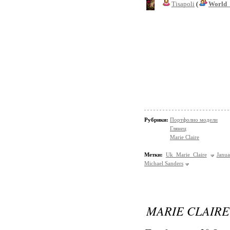
Tisapoli
(
World_
Рубрики:
Портфолио модели
Глянец
Marie Claire
Метки:
Uk Marie Claire
Janu
Michael Sanders
MARIE CLAIRE