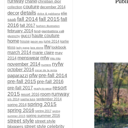
Publ
runway
chanel
christian dior
couture
december 2014
collection
details
decor
elie
dolce & gabbana
fall 2014
fall 2015
fall
saab
2016
fall 2017
fashion illustration
february 2014
fendi
giambattista valli
gucci
haute couture
givenchy
home
house
june 2014
karlie
jason wu
lfw
lookbook
kloss
lady gaga
lara stone
march 2014
marie claire
may
menswear
mfw
2014
miu miu
nyfw
november 2014
numero
october 2014
oscar de la renta
pfw
pre-fall 2014
paparazzi
pre-fall 2015
pre-fall 2016
resort
pre-fall 2017
ready-to-wear
2015
runway
room
resort 2016
september 2014
s/s 2014
sasha luss
spring 2015
spring 2014
spring 2016
spring 2017
spring
spring summer 2016
summer 2015
street style
street style
bloggers
street style celebrity