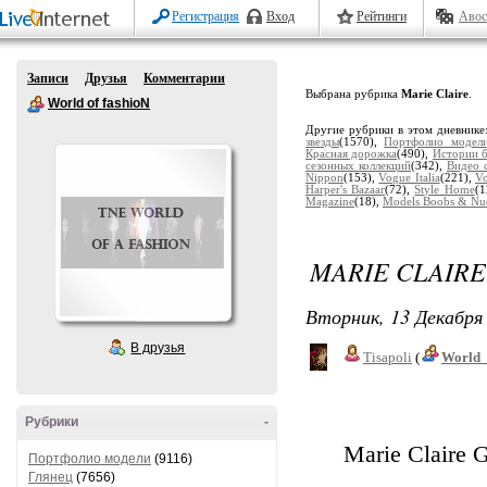
Регистрация
Вход
Рейтинги
Авос
Записи
Друзья
Комментарии
Выбрана рубрика
Marie Claire
.
World of fashioN
Другие рубрики в этом дневнике
звезды
(1570),
Портфолио модел
Красная дорожка
(490),
Истории 
сезонных коллекций
(342),
Видео 
Nippon
(153),
Vogue Italia
(221),
V
Harper's Bazaar
(72),
Style Home
(1
Magazine
(18),
Models Boobs & Nu
MARIE CLAIR
Вторник, 13 Декабря 
В друзья
Tisapoli
(
World_
Рубрики
-
Marie Claire 
Портфолио модели
(9116)
Глянец
(7656)