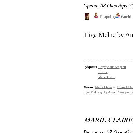
Среда, 08 Октября 20
Tisapoli
(
World_
Liga Melne by An
Рубрики:
Портфолио модели
Глянец
Marie Claire
Метки:
Marie Claire
Russia Oct
Liga Melne
by Anton Zemlyano
MARIE CLAIRE
Вторник, 07 Октября