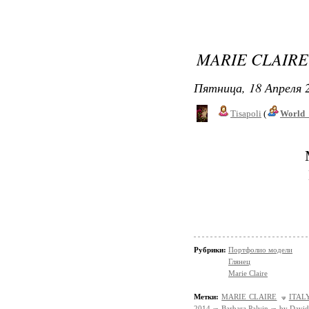
MARIE CLAIRE 
Пятница, 18 Апреля 2
Tisapoli
(
World_
Рубрики:
Портфолио модели
Глянец
Marie Claire
Метки:
MARIE CLAIRE
ITAL
2014
Barbara Palvin
by David