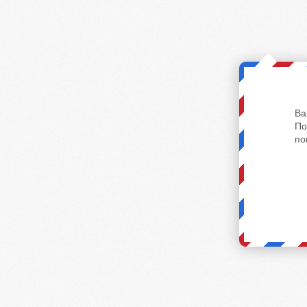
Ва
По
по