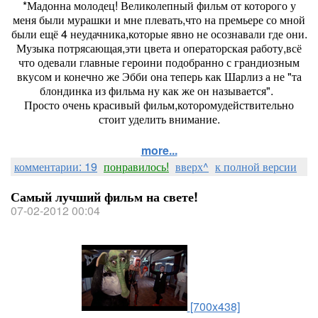
*Мадонна молодец! Великолепный фильм от которого у
меня были мурашки и мне плевать,что на премьере со мной
были ещё 4 неудачника,которые явно не осознавали где они.
Музыка потрясающая,эти цвета и операторская работу,всё
что одевали главные героини подобранно с грандиозным
вкусом и конечно же Эбби она теперь как Шарлиз а не "та
блондинка из фильма ну как же он называется".
Просто очень красивый фильм,которомудействительно
стоит уделить внимание.
more...
комментарии: 19
понравилось!
вверх^
к полной версии
Самый лучший фильм на свете!
07-02-2012 00:04
[700x438]