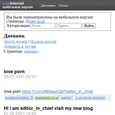
Live
Internet
Дневники
Личка
мобильная версия
Вы были перенаправлены на мобильную версию
страницы.
Вернуться!
Авторизация
Дневник
Лента друзей
/
Полная версия
Добавить в друзья
Страницы:
раньше»
love porn
29-03-2021 22:33
love porn
https://t.co/fJWdaaojQq?editor_in_chief
комментарии: 0
понравилось!
вверх^
к полной версии
Hi i am editor_in_chief visit my new blog
27-02-2021 16:29