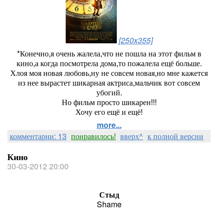
[250x355]
*Конечно,я очень жалела,что не пошла на этот фильм в
кино,а когда посмотрела дома,то пожалела ещё больше.
Хлоя моя новая любовь,ну не совсем новая,но мне кажется
из нее вырастет шикарная актриса,мальчик вот совсем
убогий.
Но фильм просто шикарен!!!
Хочу его ещё и ещё!
more...
комментарии: 13
понравилось!
вверх^
к полной версии
Кино
30-03-2012 20:00
Стыд
Shame