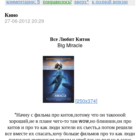
комментарии: 5
понравилось!
вверх^
к полной версии
Кино
27-06-2012 20:29
Все Любят Китов
Big Miracle
[250x374]
*Начну с фильма про китов,потому что он такоооой
хороший,не в плане чего-то там wow,но блиииин,он про
китов и про то как люди хотели их съесть,а потом решили
все вместе их спасать,хочу больше фильмов про то как люди
помогают зверушкам всяким и чтоб так не только в кино