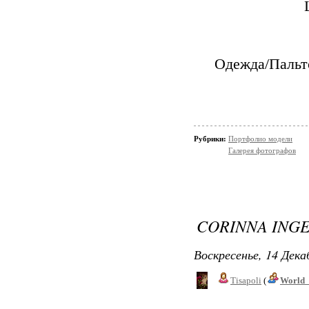
Одежда/Пальт
Рубрики:
Портфолио модели
Галерея фотографов
CORINNA ING
Воскресенье, 14 Дека
Tisapoli
(
World_