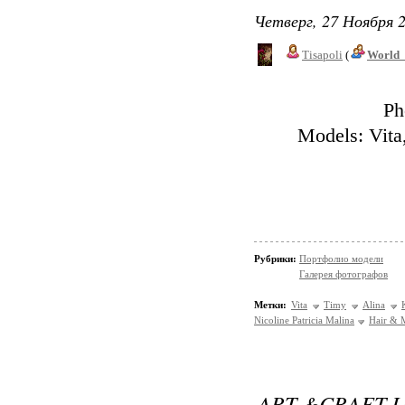
Четверг, 27 Ноября 2
Tisapoli
(
World_
Ph
Models: Vit
Рубрики:
Портфолио модели
Галерея фотографов
Метки:
Vita
Timy
Alina
Nicoline Patricia Malina
Hair & 
ART &CRAFT L