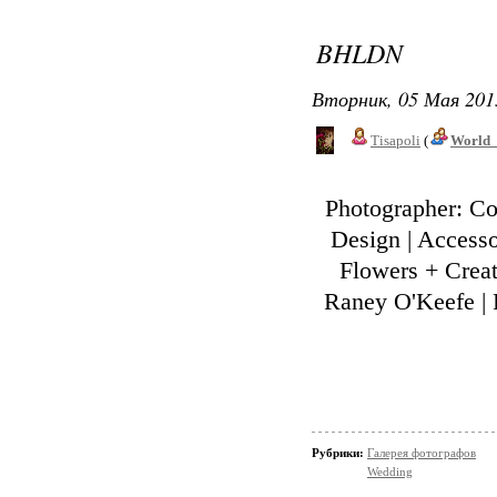
BHLDN
Вторник, 05 Мая 201
Tisapoli
(
World_
Photographer: Co
Design | Acces
Flowers + Crea
Raney O'Keefe | 
Рубрики:
Галерея фотографов
Wedding