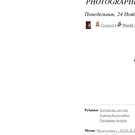
PHOTOGRAPHER
Понедельник, 24 Нояб
Tisapoli
(
World_
Рубрики:
Портфолио модели
Галерея фотографов
Рекламные принты
Метки:
Photographers : ALEX &