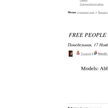
Глянец
Галерея фотографов
Метки:
oystermag.com
Romain 
FREE PEOPLE
Понедельник, 17 Нояб
Tisapoli
(
World_
Models: Abb