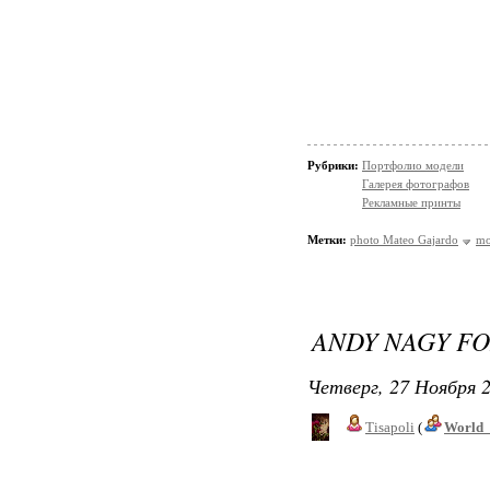
Рубрики:
Портфолио модели
Галерея фотографов
Рекламные принты
Метки:
photo Mateo Gajardo
mo
ANDY NAGY F
Четверг, 27 Ноября 2
Tisapoli
(
World_