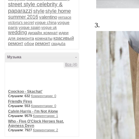
street style celebrity &
paparazzi
style
style home
summer 2016
valentino
versace
vogue
vogue china
victoria's secret
3.
paris
vogue spain
vogue uk
wedding
дизайн комнат
идеи
красивый
для ремонта
комнаты
ремонт
ремонт
обои
свадьба
Музыка
-
Все (4)
Coockoo - Skachat'
Слушали: 632
Комментарии: 0
Friendly Fires
Слушали: 553
Комментарии: 0
Calvin Harris - I'm Not Alone
Слушали: 9579
Комментарии: 1
Who - Five O'Clock Heroes feat.
Agyness Deyn
Слушали: 7927
Комментарии: 2