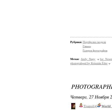
Рубрики:
Портфолио модели
Глянец
Галерея фотографов
Метки:
Andy Nagy
for Nowe
photograhped by Krisztián Éder
PHOTOGRAPHE
Четверг, 27 Ноября 2
Tisapoli
(
World_