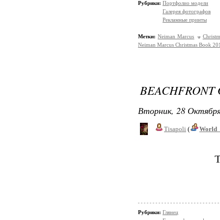
Рубрики:
Портфолио модели
Галерея фотографов
Рекламные принты
Метки:
Neiman Marcus
Christ
Neiman Marcus Christmas Book 20
BEACHFRONT 
Вторник, 28 Октября
Tisapoli
(
World_
T
Рубрики:
Глянец