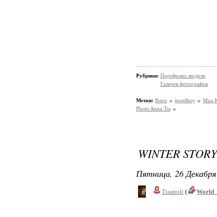
Рубрики:
Портфолио модели
Галерея фотографов
Метки:
Ibero
jewellery
Mua K
Photo Anna Tis
WINTER STORY
Пятница, 26 Декабря 
Tisapoli
(
World_