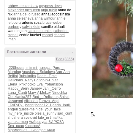
abbey lee kershaw
agyness deyn
alexander mcqueen
anja rubik
anna de
rijk
anna dello russo
anna jagodzinska
anna selezneva
anna wintour
annie
leibovitz
arlenis sosa
bruce weber
burberry
calvin klein
camille bidault
waddington
caroline trentini
catherine
mcneil
cedric buchet
chanel
chanel
iman
Постоянные читатели
-
Все (3865)
-220hours
-mimmi-
-snega-
Pure-_-
Morning
Anastasia_Sokolova
Ann-Ann
Bellini
Bubukalka
Death_Time
Delicious_Natly
Editor-in-Chief
Elena_Prikhodko
Eva_Yohansson
Happy_Berry
Jamery
Jani_Cerro
Lana_Cardi
Mary-A
MeLzy
Ninochka
Obezjanka257
Red__Delicious
Shistri
Ussurymi
Viktosha
Zaraza_Angi
_БуБуБу_
bertot
bond1211
daria_louiji
engeli
guess-me
hide_your_face
5.
my_hero_inside
olesja_sunny
sad_cunt
shushera
svetovid
tate_m
tima4ka
yanakarmen
Амбразура
БИРЮЗА
Без_назв
КокосовА
Мраморная_шизофреничка