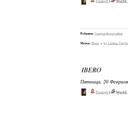
Tisapoli
(
World_
Рубрики:
Галерея фотографов
Метки:
Photo
by Cristina Trayfo
IBERO
Пятница, 20 Февраля
Tisapoli
(
World_