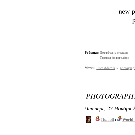
new p
Рубрики:
Портфолио модели
Галерея фотографов
Метки:
Luca Adamik
photogra
PHOTOGRAPHY
Четверг, 27 Ноября 2
Tisapoli
(
World_