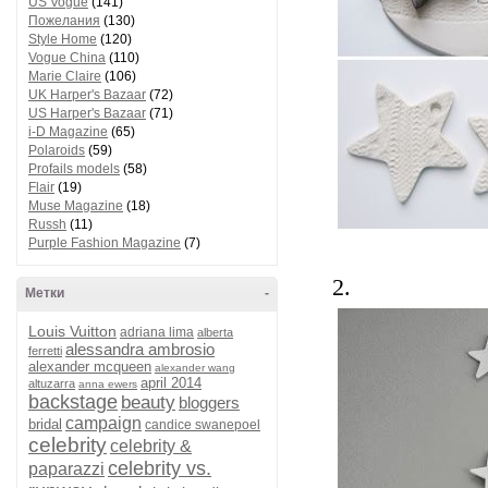
US Vogue
(141)
Пожелания
(130)
Style Home
(120)
Vogue China
(110)
Marie Claire
(106)
UK Harper's Bazaar
(72)
US Harper's Bazaar
(71)
i-D Magazine
(65)
Polaroids
(59)
Profails models
(58)
Flair
(19)
Muse Magazine
(18)
Russh
(11)
Purple Fashion Magazine
(7)
2.
Метки
-
Louis Vuitton
adriana lima
alberta
alessandra ambrosio
ferretti
alexander mcqueen
alexander wang
april 2014
altuzarra
anna ewers
backstage
beauty
bloggers
campaign
bridal
candice swanepoel
celebrity
celebrity &
celebrity vs.
paparazzi