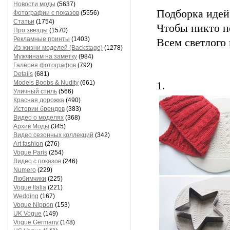
Новости моды
(5637)
Подборка идей
Фотографии с показов
(5556)
Статьи
(1754)
Чтобы никто не
Про звезды
(1570)
Рекламные принты
(1403)
Всем светлого
Из жизни моделей (Backstage)
(1278)
Мужчинам на заметку
(984)
Галерея фотографов
(792)
Details
(681)
Models Boobs & Nudity
(661)
1.
Уличный стиль
(566)
Красная дорожка
(490)
Истории брендов
(383)
Видео о моделях
(368)
Архив Моды
(345)
Видео сезонных коллекций
(342)
Art fashion
(276)
Vogue Paris
(254)
Видео с показов
(246)
Numero
(229)
Любимчики
(225)
Vogue Italia
(221)
Wedding
(167)
Vogue Nippon
(153)
UK Vogue
(149)
Vogue Germany
(148)