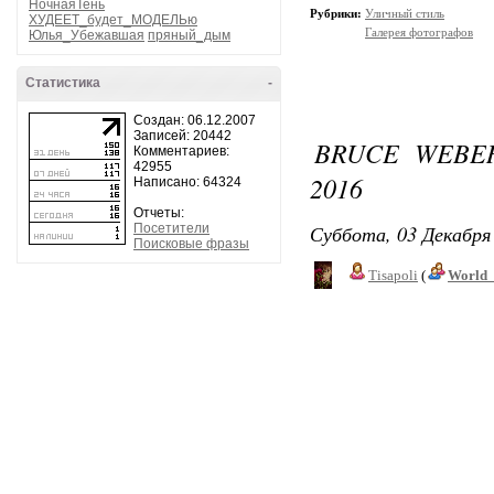
НочнаяТень
Рубрики:
Уличный стиль
ХУДЕЕТ_будет_МОДЕЛЬю
Галерея фотографов
Юлья_Убежавшая
пряный_дым
Статистика
-
Создан: 06.12.2007
Записей: 20442
BRUCE WEBE
Комментариев:
42955
2016
Написано: 64324
Отчеты:
Суббота, 03 Декабря 
Посетители
Поисковые фразы
Tisapoli
(
World_