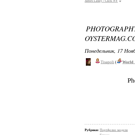
James Lasky / Click NY
PHOTOGRAP
OYSTERMAG.C
Понедельник, 17 Нояб
Tisapoli
(
World_
Ph
Рубрики:
Портфолио модели