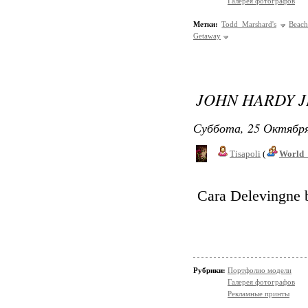
Галерея фотографов
Метки:
Todd Marshard's
Beach
Getaway
JOHN HARDY J
Суббота, 25 Октября
Tisapoli
(
World_
Cara Delevingne b
Рубрики:
Портфолио модели
Галерея фотографов
Рекламные принты