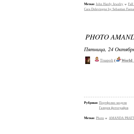
Метки:
John Hardy Jewelry
Fall
Cara Delevingne by Sebastian Faen
PHOTO AMANDA
Пятница, 24 Октября
Tisapoli
(
World_
Рубрики:
Портфолио модели
Галерея фотографов
Метки:
Photo
AMANDA PRAT