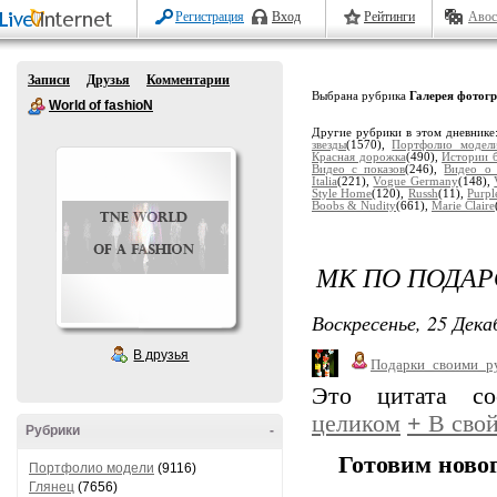
Регистрация
Вход
Рейтинги
Авос
Записи
Друзья
Комментарии
Выбрана рубрика
Галерея фотог
World of fashioN
Другие рубрики в этом дневнике
звезды
(1570),
Портфолио модел
Красная дорожка
(490),
Истории 
Видео с показов
(246),
Видео о 
Italia
(221),
Vogue Germany
(148),
Style Home
(120),
Russh
(11),
Purpl
Boobs & Nudity
(661),
Marie Claire
МК ПО ПОДАР
Воскресенье, 25 Дека
В друзья
Подарки_своими_р
Это цитата с
целиком
+
В свой
Рубрики
-
Готовим ново
Портфолио модели
(9116)
Глянец
(7656)