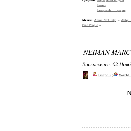
Рубрики:
Портфолио модели
Глянец
Галерея фотографов
Метки:
Annie McGinty
Abby B
Free People
NEIMAN MARC
Воскресенье, 02 Нояб
Tisapoli
(
World_
N