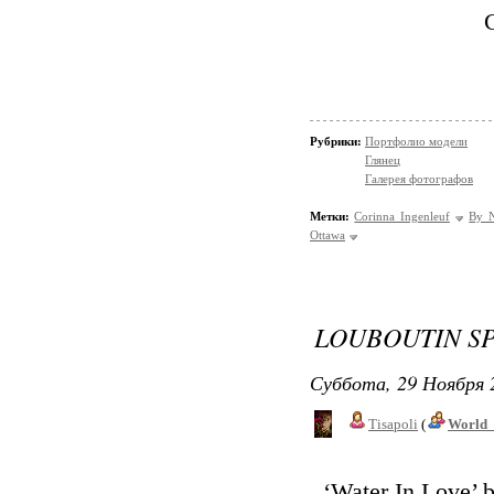
Рубрики:
Портфолио модели
Глянец
Галерея фотографов
Метки:
Corinna Ingenleuf
By N
Ottawa
LOUBOUTIN S
Суббота, 29 Ноября 
Tisapoli
(
World_
‘Water In Love’ 