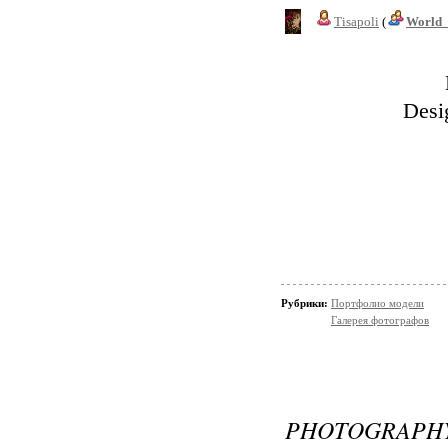
Tisapoli
(
World_
Desi
Рубрики:
Портфолио модели
Галерея фотографов
PHOTOGRAPHY 