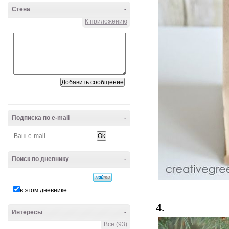
Стена
-
К приложению
Подписка по e-mail
-
Поиск по дневнику
-
в этом дневнике
4.
Интересы
-
Все (93)