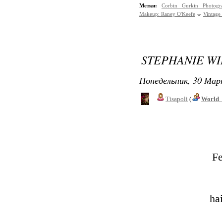
Метки:
Corbin Gurkin Photogr
Makeup: Raney O'Keefe
Vintage
STEPHANIE W
Понедельник, 30 Мар
Tisapoli
(
World_
Fe
ha