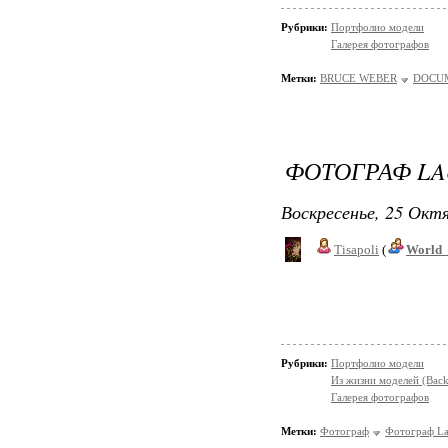
Рубрики:
Портфолио модели
Галерея фотографов
Метки:
BRUCE WEBER
DOCUM
ФОТОГРАФ L
Воскресенье, 25 Октя
Tisapoli
(
World_
Рубрики:
Портфолио модели
Из жизни моделей (Back
Галерея фотографов
Метки:
Фотограф
Фотограф L