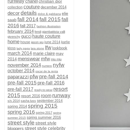
runway
chanel
christian dior
couture
december 2014
collection
details
decor
elie
dolce & gabbana
fall 2014
fall 2015
fall
saab
2016
fall 2017
fashion illustration
february 2014
fendi
giambattista valli
gucci
haute couture
givenchy
home
house
june 2014
karlie
jason wu
lfw
lookbook
kloss
lady gaga
lara stone
march 2014
marie claire
may
menswear
mfw
2014
miu miu
nyfw
november 2014
numero
october 2014
oscar de la renta
pfw
pre-fall 2014
paparazzi
pre-fall 2015
pre-fall 2016
resort
pre-fall 2017
ready-to-wear
2015
runway
room
resort 2016
september 2014
s/s 2014
sasha luss
spring 2015
spring 2014
spring 2016
spring 2017
spring
spring summer 2016
summer 2015
street style
street style
bloggers
street style celebrity