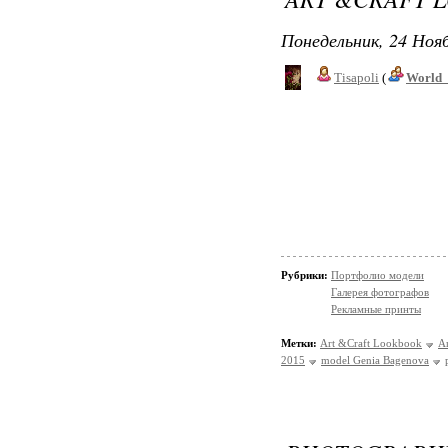
Понедельник, 24 Нояб
Tisapoli
(
World_
Рубрики:
Портфолио модели
Галерея фотографов
Рекламные принты
Метки:
Art &Craft Lookbook
Ar
2015
model Genia Bagenova