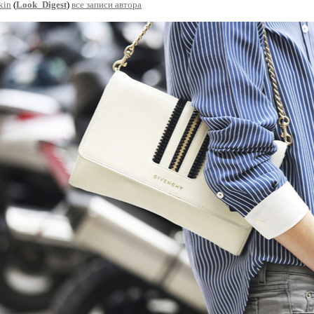
kin
(
Look_Digest
)
все записи автора