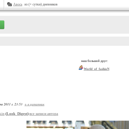
Авось
из (+ сутки) дневников
наш большой друг:
World_of_fashioN
та 2011 г. 23:53
+ в цитатник
kin
(
Look_Digest
)
все записи автора