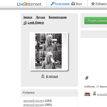
Регистрация
Вход
Рейтинги
Записи
Друзья
Комментарии
Создать дневник
Look Digest
#
В друзья
Суббота, 13 Авгус
Рубрики
-
podush
женский взгляд
(163)
мужской взгляд
(365)