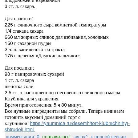
3 ст. л. сахара.
Для начинки:
225 г сливочного сыра комнатной температуры
1/4 стакана сахара
660 мл жирных сливок для взбивания, холодных
150 г сахарной пудры
2 ч. л. ванильного экстракта
175 г печенья «Дамские пальчики».
Для посыпки:
90 г панировочных сухарей
1 ст. л. сахара
щепотка соли
2,5 ст. л. растопленного несоленого сливочного масла
Клубника для украшения.
Время приготовления: 5 ч 30 минут.
Все нужные ингредиенты мы собрали. Теперь начинаем
готовить вкусный домашний торт с
клубникой:
https://yaumnica.ru/desertih/tort-klubnichnihyj-
shtrudelj.html
комментарии: 0
понравилось!
вверх^
к полной версии