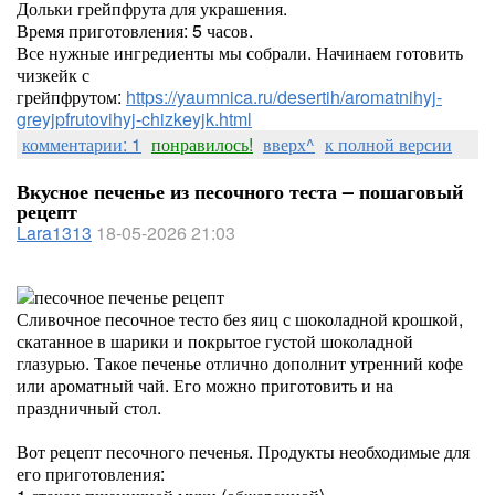
Дольки грейпфрута для украшения.
Время приготовления: 5 часов.
Все нужные ингредиенты мы собрали. Начинаем готовить
чизкейк с
грейпфрутом:
https://yaumnica.ru/desertih/aromatnihyj-
greyjpfrutovihyj-chizkeyjk.html
комментарии: 1
понравилось!
вверх^
к полной версии
Вкусное печенье из песочного теста – пошаговый
рецепт
Lara1313
18-05-2026 21:03
Сливочное песочное тесто без яиц с шоколадной крошкой,
скатанное в шарики и покрытое густой шоколадной
глазурью. Такое печенье отлично дополнит утренний кофе
или ароматный чай. Его можно приготовить и на
праздничный стол.
Вот рецепт песочного печенья. Продукты необходимые для
его приготовления: