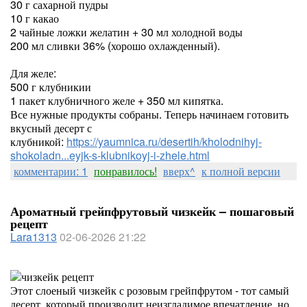
30 г сахарной пудры
10 г какао
2 чайные ложки желатин + 30 мл холодной воды
200 мл сливки 36% (хорошо охлажденный).
Для желе:
500 г клубникии
1 пакет клубничного желе + 350 мл кипятка.
Все нужные продукты собраны. Теперь начинаем готовить
вкусный десерт с
клубникой:
https://yaumnica.ru/desertih/kholodnihyj-
shokoladn...eyjk-s-klubnikoyj-i-zhele.html
комментарии: 1
понравилось!
вверх^
к полной версии
Ароматный грейпфрутовый чизкейк – пошаговый
рецепт
Lara1313
02-06-2026 21:22
Этот слоеный чизкейк с розовым грейпфрутом - тот самый
десерт, который производит неизгладимое впечатление, но