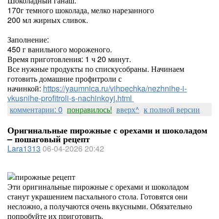
Шоколадный ганаш:
170г темного шоколада, мелко нарезанного
200 мл жирных сливок.
Заполнение:
450 г ванильного мороженого.
Время приготовления: 1 ч 20 минут.
Все нужные продукты по спискусобраны. Начинаем
готовить домашние профитроли с
начинкой:
https://yaumnica.ru/vihpechka/nezhnihe-i-
vkusnihe-profitroli-s-nachinkoyj.html
комментарии: 0
понравилось!
вверх^
к полной версии
Оригинальные пирожные с орехами и шоколадом
– пошаговый рецепт
Lara1313
06-04-2026 20:42
Эти оригинальные пирожные с орехами и шоколадом
станут украшением пасхального стола. Готовятся они
несложно, а получаются очень вкусными. Обязательно
попробуйте их приготовить.