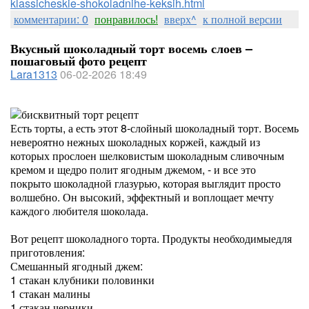
klassicheskie-shokoladnihe-keksih.html
комментарии: 0
понравилось!
вверх^
к полной версии
Вкусный шоколадный торт восемь слоев –
пошаговый фото рецепт
Lara1313
06-02-2026 18:49
Есть торты, а есть этот 8-слойный шоколадный торт. Восемь
невероятно нежных шоколадных коржей, каждый из
которых прослоен шелковистым шоколадным сливочным
кремом и щедро полит ягодным джемом, - и все это
покрыто шоколадной глазурью, которая выглядит просто
волшебно. Он высокий, эффектный и воплощает мечту
каждого любителя шоколада.
Вот рецепт шоколадного торта. Продукты необходимыедля
приготовления:
Смешанный ягодный джем:
1 стакан клубники половинки
1 стакан малины
1 стакан черники