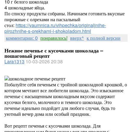
10 г белого шоколада
4 шоколадные яйца.
По списку продукты собраны. Начинаем готовить вкусные
пирожные с олрехами на пасхальный
стол:
https://yaumnica.ru/vihpechka/originaljnihe-
pirozhnihe-s-orekhami-i-shokoladom.html
комментарии: 0
понравилось!
вверх^
к полной версии
Нежное печенье с кусочками шоколада –
пошаговый рецепт
Lara1313
10-03-2026 20:38
Побалуйте себя печеньем с тройной шоколадной крошкой, о
котором мечтают все любители шоколада. Это изысканное
печенье с насыщенным шоколадным вкусом содержит
кусочки белого, молочного и темного шоколада. Это
печенье идеально подойдет для любого случая, будь то
уютный вечер дома или особый праздник.
Вот рецепт печенья с кусочками шоколада. Для
приготовления нам будут нужны вот эти продукты: