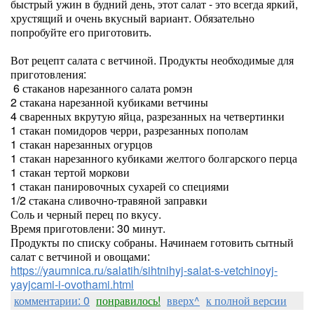
быстрый ужин в будний день, этот салат - это всегда яркий,
хрустящий и очень вкусный вариант. Обязательно
попробуйте его приготовить.
Вот рецепт салата с ветчиной. Продукты необходимые для
приготовления:
6 стаканов нарезанного салата ромэн
2 стакана нарезанной кубиками ветчины
4 сваренных вкрутую яйца, разрезанных на четвертинки
1 стакан помидоров черри, разрезанных пополам
1 стакан нарезанных огурцов
1 стакан нарезанного кубиками желтого болгарского перца
1 стакан тертой моркови
1 стакан панировочных сухарей со специями
1/2 стакана сливочно-травяной заправки
Соль и черный перец по вкусу.
Время приготовлени: 30 минут.
Продукты по списку собраны. Начинаем готовить сытный
салат с ветчиной и овощами:
https://yaumnica.ru/salatih/sihtnihyj-salat-s-vetchinoyj-
yayjcami-i-ovothami.html
комментарии: 0
понравилось!
вверх^
к полной версии