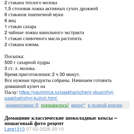
2 стакана теплого молока
1,5 столовая ложка активных сухих дрожжей
6 стаканов пшеничной муки
6 яиц
1 стакан сахара
2 чайные ложки ванильного экстракта
1 стакан сливочного масла растопить
2 стакана изюма.
Посыпка:
500 г сахарной пудры
3 ст. л. молока.
Время приготовления: 2 ч 30 минут.
Все нужные продукты собраны. Начинаем готовить
домашний кулич на
Пасху:
https://yaumnica.ru/paskha/ochenj-vkusnihyj-
paskhaljnihyj-kulich.html
комментарии: 0
понравилось!
вверх^
к полной версии
Домашние классические шоколадные кексы –
пошаговый фото рецепт
Lara1313
07-02-2026 20:10