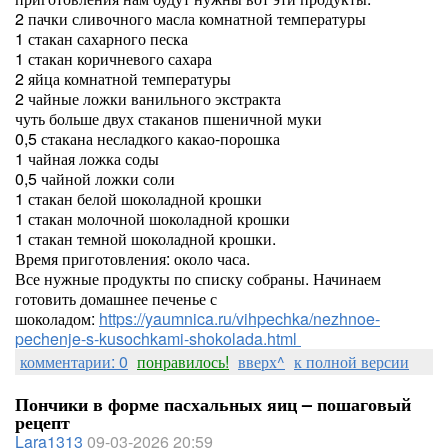
2 пачки сливочного масла комнатной температуры
1 стакан сахарного песка
1 стакан коричневого сахара
2 яйца комнатной температуры
2 чайные ложки ванильного экстракта
чуть больше двух стаканов пшеничной муки
0,5 стакана несладкого какао-порошка
1 чайная ложка соды
0,5 чайной ложки соли
1 стакан белой шоколадной крошки
1 стакан молочной шоколадной крошки
1 стакан темной шоколадной крошки.
Время приготовления: около часа.
Все нужные продукты по списку собраны. Начинаем
готовить домашнее печенье с
шоколадом:
https://yaumnica.ru/vihpechka/nezhnoe-
pechenje-s-kusochkami-shokolada.html
комментарии: 0
понравилось!
вверх^
к полной версии
Пончики в форме пасхальных яиц – пошаговый
рецепт
Lara1313
09-03-2026 20:59