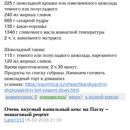
225 г шоколадной крошки или измельченного шоколада
темного или полусладкого
240 мл жирных сливок
665 г сахарной пудры
135 г какао-порошка
1340 г сливочного масла комнатной температуры
2 ч. л. ванильного экстракта.
Шоколадный ганаш:
115 г темного или полусладкого шоколада, нарезанного
120 мл жирных сливок.
Время приготовления: 2 ч 30 минут.
Продукты по списку собраны. Начинаем готовить
шоколадный торт в домашних
условиях:
https://yaumnica.ru/vihpechka/vkusnihyj-
shokoladnihyj-tort-vosemj-sloev.html
комментарии: 0
понравилось!
вверх^
к полной версии
Очень вкусный ванильный кекс на Пасху –
пошаговый рецепт
Lara1313
05-02-2026 21:30