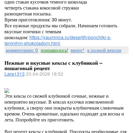
один стакан кусочков темного шоколада
четверть стакана кокосовой стружки
разноцветная посыпка.
Время приготовления: 30 минут.
Все нужные продукты мы собрали. Начинаем готовить
вкусные пончики с темным
шоколадом:
https://yaumnica.ru/desertih/ponchiki-s-
temnihm-shokoladom.html
комментарии: 0
понравилось!
вверх^
к полной версии
Нежные и вкусные кексы с клубникой –
пошаговый рецепт
Lara1313
23-04-2026 18:52
Эти кексы со свежей клубникой сочные, нежные и
невероятно вкусные. В кексах кусочки измельченной
клубники, а сверху они покрыты клубничным сливочным
кремом. Очень ароматные, идеально подходят для весны и
лета. Попробуйте их приготовить.
Вот рецепт кексы с клубникой. Продукты необходимые для