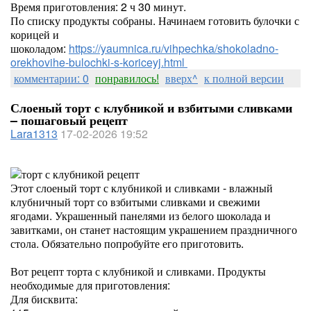
Время приготовления: 2 ч 30 минут.
По списку продукты собраны. Начинаем готовить булочки с
корицей и
шоколадом:
https://yaumnica.ru/vihpechka/shokoladno-
orekhovihe-bulochki-s-koriceyj.html
комментарии: 0
понравилось!
вверх^
к полной версии
Слоеный торт с клубникой и взбитыми сливками
– пошаговый рецепт
Lara1313
17-02-2026 19:52
Этот слоеный торт с клубникой и сливками - влажный
клубничный торт со взбитыми сливками и свежими
ягодами. Украшенный панелями из белого шоколада и
завитками, он станет настоящим украшением праздничного
стола. Обязательно попробуйте его приготовить.
Вот рецепт торта с клубникой и сливками. Продукты
необходимые для приготовления:
Для бисквита: