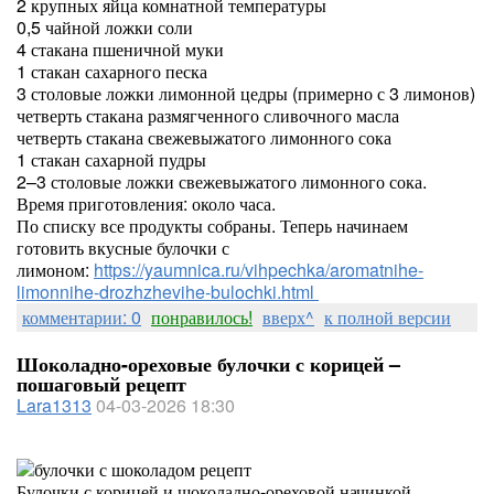
2 крупных яйца комнатной температуры
0,5 чайной ложки соли
4 стакана пшеничной муки
1 стакан сахарного песка
3 столовые ложки лимонной цедры (примерно с 3 лимонов)
четверть стакана размягченного сливочного масла
четверть стакана свежевыжатого лимонного сока
1 стакан сахарной пудры
2–3 столовые ложки свежевыжатого лимонного сока.
Время приготовления: около часа.
По списку все продукты собраны. Теперь начинаем
готовить вкусные булочки с
лимоном:
https://yaumnica.ru/vihpechka/aromatnihe-
limonnihe-drozhzhevihe-bulochki.html
комментарии: 0
понравилось!
вверх^
к полной версии
Шоколадно-ореховые булочки с корицей –
пошаговый рецепт
Lara1313
04-03-2026 18:30
Булочки с корицей и шоколадно-ореховой начинкой