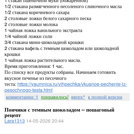
1 стакан пшеничной муки (обжаренной)
1/2 стакана размягченного несоленого сливочного масла
1/2 стакана коричневого сахара
2 столовые ложки белого сахарного песка
2 столовые ложки молока
1 чайная ложка ванильного экстракта
1/4 чайной ложки соли
3/4 стакана мини-шоколадной крошки
2 стакана вафель с темным шоколадом или шоколадной
крошки
1 чайная ложка растительного масла.
Время приготовления: 1 час.
По списку все продукты собраны. Начинаем готовить
вкусное печенье из песочного
теста:
https://yaumnica.ru/vihpechka/vkusnoe-pechenje-iz-
pesochnogo-testa.html
комментарии: 1
понравилось!
вверх^
к полной версии
Пончики с темным шоколадом – пошаговый
рецепт
Lara1313
14-05-2026 20:44