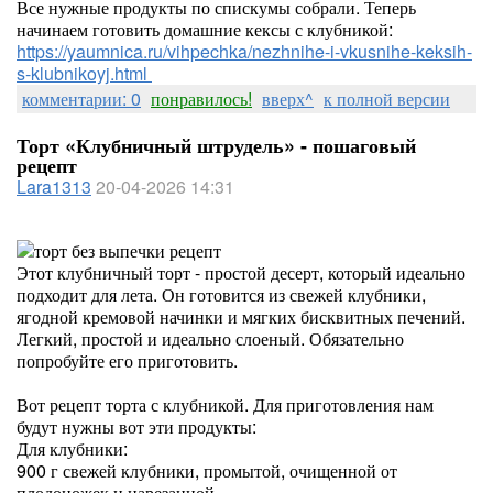
Все нужные продукты по спискумы собрали. Теперь
начинаем готовить домашние кексы с клубникой:
https://yaumnica.ru/vihpechka/nezhnihe-i-vkusnihe-keksih-
s-klubnikoyj.html
комментарии: 0
понравилось!
вверх^
к полной версии
Торт «Клубничный штрудель» - пошаговый
рецепт
Lara1313
20-04-2026 14:31
Этот клубничный торт - простой десерт, который идеально
подходит для лета. Он готовится из свежей клубники,
ягодной кремовой начинки и мягких бисквитных печений.
Легкий, простой и идеально слоеный. Обязательно
попробуйте его приготовить.
Вот рецепт торта с клубникой. Для приготовления нам
будут нужны вот эти продукты:
Для клубники:
900 г свежей клубники, промытой, очищенной от
плодоножек и нарезанной