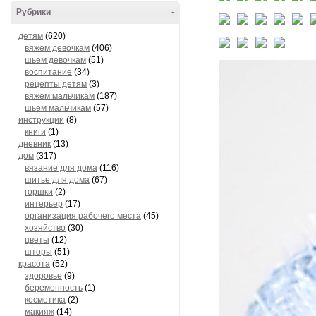
Рубрики
-
детям
(620)
вяжем девочкам
(406)
шьем девочкам
(51)
воспитание
(34)
рецепты детям
(3)
вяжем мальчикам
(187)
шьем мальчикам
(57)
инструкции
(8)
книги
(1)
дневник
(13)
дом
(317)
вязание для дома
(116)
шитье для дома
(67)
горшки
(2)
интерьер
(17)
организация рабочего места
(45)
хозяйство
(30)
цветы
(12)
шторы
(51)
красота
(52)
здоровье
(9)
беременность
(1)
косметика
(2)
макияж
(14)