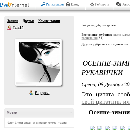
Регистрация
Вход
Рейтинги
Авос
Записи
Друзья
Комментарии
Выбрана рубрика
детям
.
Taja14
Вложенные рубрики:
шьем маль
воспитание
(34)
Другие рубрики в этом дневнике:
ОСЕННЕ-ЗИ
РУКАВИЧКИ
Среда, 08 Декабря 20
В друзья
Это цитата со
свой цитатник и
Осенне-зимни
Метки
-
блог
блоги
вязання
дневник
комментарии