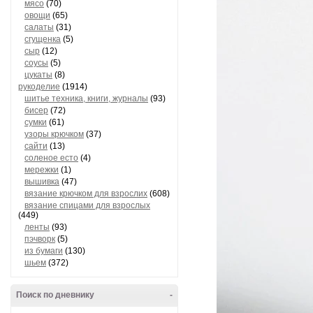
мясо
(70)
овощи
(65)
салаты
(31)
сгущенка
(5)
сыр
(12)
соусы
(5)
цукаты
(8)
рукоделие
(1914)
шитье техника, книги, журналы
(93)
бисер
(72)
сумки
(61)
узоры крючком
(37)
сайти
(13)
соленое есто
(4)
мережки
(1)
вышивка
(47)
вязание крючком для взрослих
(608)
вязание спицами для взрослых
(449)
ленты
(93)
пэчворк
(5)
из бумаги
(130)
шьем
(372)
Поиск по дневнику
-