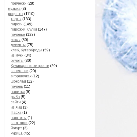
прически
(28)
музыка
(3)
рецепты
(1110)
торты
(183)
пироги
(149)
пирожки, булки
(147)
печенье
(123)
кексы
(80)
десерты
(75)
хлеб, бутерброды
(59)
из муки
(34)
рулеты
(30)
Кулинарные хитрости
(20)
запеканки
(20)
в горшочках
(12)
шоколад
(12)
печень
(11)
напитки
(9)
рыба
(5)
сайти
(4)
из яиц
(3)
Пасха
(1)
паштеты
(1)
заготовки
(22)
йогурт
(3)
курица
(45)