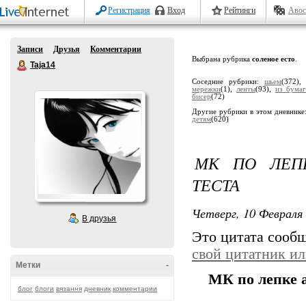
Регистрация
Вход
Рейтинги
Авос
Записи
Друзья
Комментарии
Выбрана рубрика
соленое есто
.
Taja14
Соседние рубрики:
шьем
(372)
мережки
(1),
ленты
(93),
из бумаг
бисер
(72)
Другие рубрики в этом дневнике
детям
(620)
МК ПО ЛЕП
ТЕСТА
Четверг, 10 Февраля 
В друзья
Это цитата сооб
свой цитатник и
Метки
-
МК по лепке а
блог
блоги
вязання
дневник
комментарии