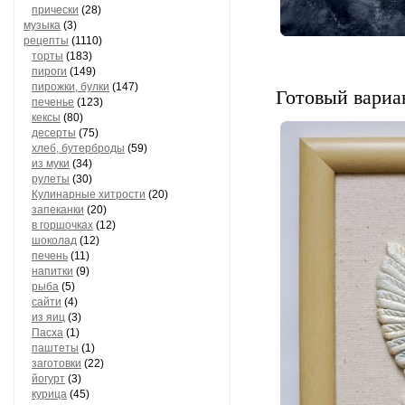
прически
(28)
музыка
(3)
рецепты
(1110)
торты
(183)
пироги
(149)
пирожки, булки
(147)
Готовый вариа
печенье
(123)
кексы
(80)
десерты
(75)
хлеб, бутерброды
(59)
из муки
(34)
рулеты
(30)
Кулинарные хитрости
(20)
запеканки
(20)
в горшочках
(12)
шоколад
(12)
печень
(11)
напитки
(9)
рыба
(5)
сайти
(4)
из яиц
(3)
Пасха
(1)
паштеты
(1)
заготовки
(22)
йогурт
(3)
курица
(45)