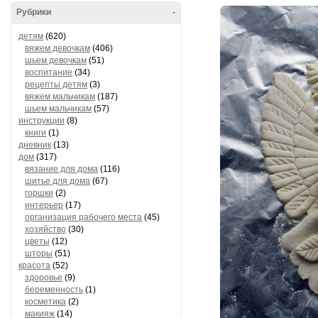
Рубрики
-
детям
(620)
вяжем девочкам
(406)
шьем девочкам
(51)
воспитание
(34)
рецепты детям
(3)
вяжем мальчикам
(187)
шьем мальчикам
(57)
инструкции
(8)
книги
(1)
дневник
(13)
дом
(317)
вязание для дома
(116)
шитье для дома
(67)
горшки
(2)
интерьер
(17)
организация рабочего места
(45)
хозяйство
(30)
цветы
(12)
шторы
(51)
красота
(52)
здоровье
(9)
беременность
(1)
косметика
(2)
макияж
(14)