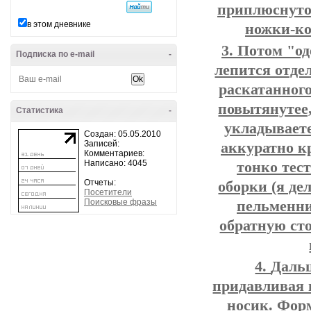
приплюснуто
в этом дневнике
ножки-ко
Потом "оде
Подписка по e-mail
-
лепится отде
раскатанного
повытянутее,
Статистика
-
укладываете
Создан: 05.05.2010
Записей:
аккуратно к
Комментариев:
Написано: 4045
тонко тест
Отчеты:
оборки (я де
Посетители
Поисковые фразы
пельменни
обратную ст
Дальш
придавливая 
носик. Форм