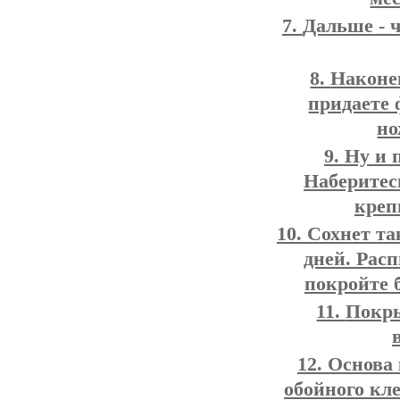
Дальше - ч
Наконец
придаете
но
Ну и 
Наберитес
креп
Сохнет та
дней. Рас
покройте 
Покры
Основа 
обойного кл