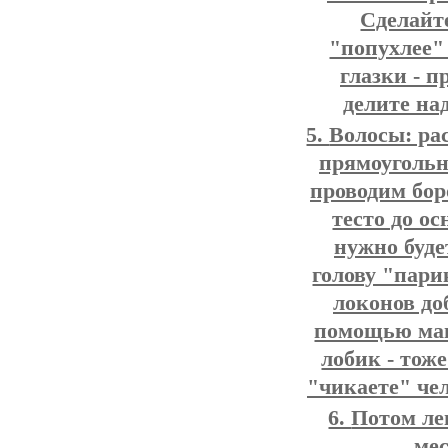
Сделайте
"попухлее"
глазки - 
делите на
Волосы: ра
прямоугольн
проводим бор
тесто до о
нужно буде
голову "пари
локонов до
помощью ман
лобик - тож
"чикаете" че
Потом ле
мес