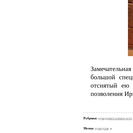
Замечательна
большой спец
отснятый е
позволения Ир
Рубрики:
рукоделие/соленое есто
Метки:
рукоділля