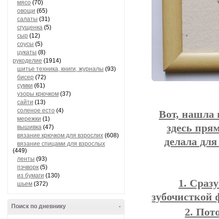
мясо
(70)
овощи
(65)
салаты
(31)
сгущенка
(5)
сыр
(12)
соусы
(5)
цукаты
(8)
рукоделие
(1914)
шитье техника, книги, журналы
(93)
бисер
(72)
сумки
(61)
узоры крючком
(37)
сайти
(13)
соленое есто
(4)
Вот, нашла 
мережки
(1)
здесь пря
вышивка
(47)
вязание крючком для взрослих
(608)
делала для
вязание спицами для взрослых
(449)
ленты
(93)
пэчворк
(5)
из бумаги
(130)
Сразу
шьем
(372)
зубочисткой 
Поиск по дневнику
-
Пото