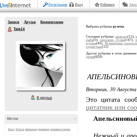
Регистрация
Вход
Рейтинги
Авос
Записи
Друзья
Комментарии
Выбрана рубрика
рулеты
.
Taja14
Соседние рубрики:
шоколад
(12),
рыба
(5),
пирожки, булки
(147),
курица
(45),
Кулинарные хитрост
горшочках
(12)
Другие рубрики в этом дневнике
детям
(620)
АПЕЛЬСИНОВ
Вторник, 30 Августа 
В друзья
Это цитата со
цитатник или со
Апельсиновый
Метки
-
блог
блоги
вязання
дневник
комментарии
Нежный и аро