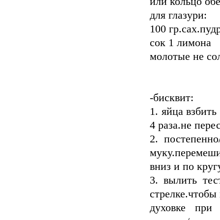
или кольцо об
для глазури:
100 гр.сах.пуд
сок 1 лимона
молотые не со
-бисквит:
1. яйца взбить
4 раза.не пере
2. постепенно
муку.перемеш
вниз и по круг
3. вылить тес
стрелке.чтобы 
духовке при 