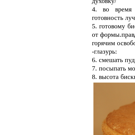
духовку/
4. во время 
готовность лу
5. готовому би
от формы.правд
горячим освоб
-глазурь:
6. смешать пуд
7. посыпать м
8. высота биск