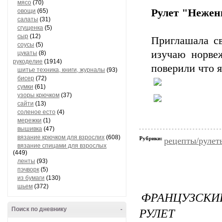
мясо
(70)
Рулет "Нежен
овощи
(65)
салаты
(31)
сгущенка
(5)
сыр
(12)
Приглашала св
соусы
(5)
изучаю норвеж
цукаты
(8)
рукоделие
(1914)
поверили что я 
шитье техника, книги, журналы
(93)
бисер
(72)
сумки
(61)
узоры крючком
(37)
сайти
(13)
соленое есто
(4)
мережки
(1)
вышивка
(47)
вязание крючком для взрослих
(608)
Рубрики:
рецепты/рулет
вязание спицами для взрослых
(449)
ленты
(93)
пэчворк
(5)
из бумаги
(130)
шьем
(372)
ФРАНЦУЗСК
РУЛЕТ
Поиск по дневнику
-