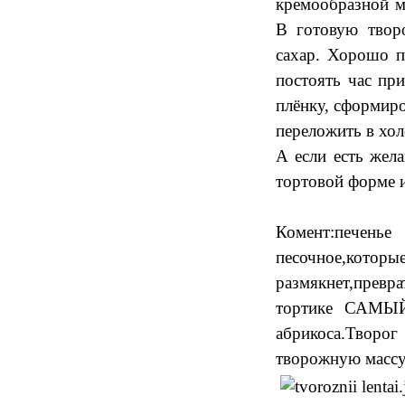
кремообразной м
В готовую твор
сахар. Хорошо п
постоять час пр
плёнку, сформиро
переложить в хол
А если есть жела
тортовой форме 
Комент:печен
песочное,кот
размякнет,превр
тортике САМЫЙ 
абрикоса.Творог
творожную массу,