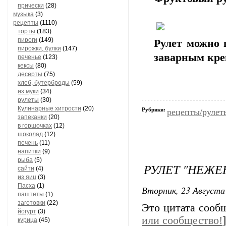
прически
(28)
музыка
(3)
рецепты
(1110)
торты
(183)
пироги
(149)
Рулет можно 
пирожки, булки
(147)
заварным кре
печенье
(123)
кексы
(80)
десерты
(75)
хлеб, бутерброды
(59)
из муки
(34)
рулеты
(30)
Кулинарные хитрости
(20)
Рубрики:
рецепты/рулет
запеканки
(20)
в горшочках
(12)
шоколад
(12)
печень
(11)
напитки
(9)
рыба
(5)
РУЛЕТ "НЕЖЕ
сайти
(4)
из яиц
(3)
Пасха
(1)
Вторник, 23 Августа 
паштеты
(1)
заготовки
(22)
Это цитата соо
йогурт
(3)
или сообщество!
]
курица
(45)