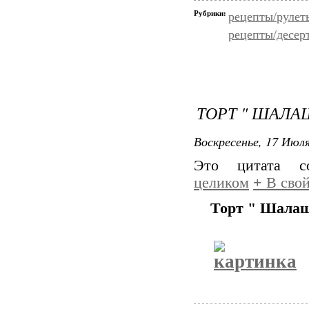
Рубрики:
рецепты/рулет
рецепты/десер
ТОРТ " ШАЛА
Воскресенье, 17 Июля
Это цитата 
целиком
+
В свой
Торт " Шала