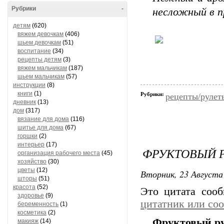
Рубрики
-
несложный в п
детям
(620)
вяжем девочкам
(406)
шьем девочкам
(51)
воспитание
(34)
рецепты детям
(3)
вяжем мальчикам
(187)
шьем мальчикам
(57)
инструкции
(8)
книги
(1)
Рубрики:
рецепты/рулет
дневник
(13)
дом
(317)
вязание для дома
(116)
шитье для дома
(67)
горшки
(2)
интерьер
(17)
ФРУКТОВЫЙ Р
организация рабочего места
(45)
хозяйство
(30)
цветы
(12)
Вторник, 23 Августа 
шторы
(51)
красота
(52)
Это цитата соо
здоровье
(9)
цитатник или со
беременность
(1)
косметика
(2)
Фруктовый ру
макияж
(14)