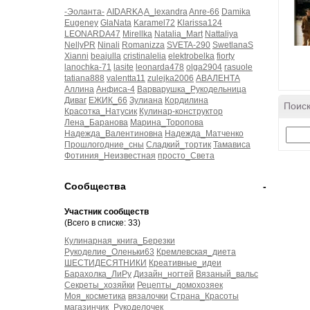
-Эоланта-
AIDARKA
A_lexandra
Anre-66
Damika
Eugeney
GlaNata
Karamel72
Klarissa124
LEONARDA47
Mirellka
Natalia_Mart
Nattaliya
NellyPR
Ninali
Romanizza
SVETA-290
SwetlanaS
Xianni
beajulla
cristinalelia
elektrobelka
fiorty
lanochka-71
lasite
leonarda478
olga2904
rasuole
tatiana888
valentta11
zulejka2006
АВАЛЕНТА
Аллина
Анфиса-4
Варварушка_Рукодельница
Диваг
ЕЖИК_66
Зулиана
Кордилина
Поиск
Красотка_Натусик
Кулинар-конструктор
Лена_Баранова
Марина_Торопова
Надежда_Валентиновна
Надежда_Матченко
Прошлогодние_сны
Сладкий_тортик
Тамависа
Фотиния_Неизвестная
просто_Света
Сообщества
-
Участник сообществ
(Всего в списке: 33)
Кулинарная_книга_Березки
Рукоделие_Оленьки63
Кремлевская_диета
ШЕСТИДЕСЯТНИКИ
Креативные_идеи
Барахолка_ЛиРу
Дизайн_ногтей
Вязаный_вальс
Секреты_хозяйки
Рецепты_домохозяек
Моя_косметика
вязалочки
Страна_Красоты
магазинчик_Рукоделочек