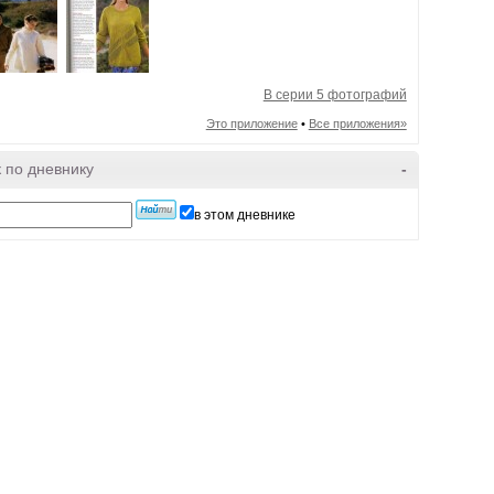
В серии 5 фотографий
Это приложение
•
Все приложения»
 по дневнику
-
в этом дневнике