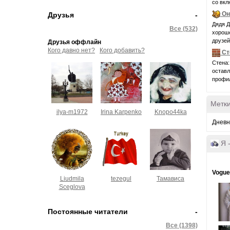
со вкл
Он
Друзья
-
Дядя Д
Все (532)
хороше
друзей
Друзья оффлайн
Кого давно нет?
Кого добавить?
Ст
Стена:
оставл
профил
Метк
ilya-m1972
Irina Karpenko
Knopo44ka
Дневн
Я 
Vogue 
Liudmila
tezegul
Тамависа
Sceglova
Постоянные читатели
-
Все (1398)