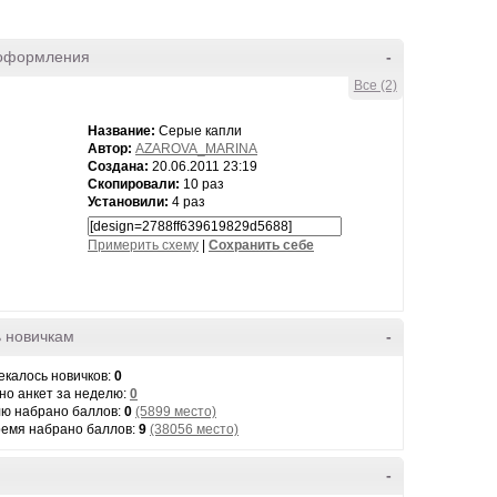
оформления
-
Все (2)
Название:
Серые капли
Автор:
AZAROVA_MARINA
Создана:
20.06.2011 23:19
Скопировали:
10 раз
Установили:
4 раз
Примерить схему
|
Cохранить себе
 новичкам
-
екалось новичков:
0
но анкет за неделю:
0
лю набрано баллов:
0
(5899 место)
ремя набрано баллов:
9
(38056 место)
-