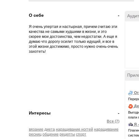
О себе
-
Аудит
Я очень упертая и настырная, причем считаю эти
качества не самыми худшими в жизни, и это
скорее мои достоинства, чем недостатки. А еще я
думаю что дорогу осилит только идущий, и все в
этой жизни достижимо, просто нужно очень-очень
захотеть!
Прил
От
Переро
Де
Выгодн
Интересы
-
плати 
Все (7)
Я 
вязание
диета
наращивание ногтей
наращивание
Плагин
ресниц
общение
рецепты
спорт
системн