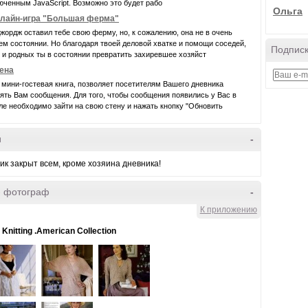
юченным JavaScript. Возможно это будет рабо
Ольга
лайн-игра "Большая ферма"
жордж оставил тебе свою ферму, но, к сожалению, она не в очень
м состоянии. Но благодаря твоей деловой хватке и помощи соседей,
Подписк
 и родных ты в состоянии превратить захиревшее хозяйст
ена
 мини-гостевая книга, позволяет посетителям Вашего дневника
ять Вам сообщения. Для того, чтобы сообщения появились у Вас в
е необходимо зайти на свою стену и нажать кнопку "Обновить
и
-
ик закрыт всем, кроме хозяина дневника!
- фотограф
-
К приложению
Knitting .American Collection