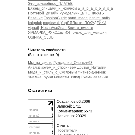
Это_волшебное_ПЛАТЬЕ
Вяжем_спицами_и_крючком
Б_а_р_а_х_о_л_к_а
Ногтевой_дизайн
Рукодельница
НЕ_ЖРАТЬ
Вязание
FashionGuide
hand_made
Inspire_nails
knigolub
magicwall
УпрЯЯЯмые_ПОХУДЕЙКИ
vipnail
-HochuVseZnat-
Вяжем_вместе
ЯРМАРКА_РУКОДЕЛИЯ
Только_для_женщин
OSINKA_CLUB
Читатель сообществ
(Всего в списке: 9)
Мы_на_диете
Рукоделие_Оленьки63
Анализируем_и_стройнеем
Друзья_Наталии
Мода_и_стиль_с_Сусловым
Фитнес-дневник
Умелые_ручки
Рецепты_блюд
Схемы-вязания
Статистика
-
Создан: 02.06.2006
Записей: 1711
Комментариев: 6573
Написано: 20329
Отчеты:
Посетители