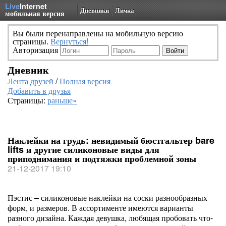
Live
Internet
Дневники
Личка
мобильная версия
Вы были перенаправлены на мобильную версию
страницы.
Вернуться!
Авторизация
Дневник
Лента друзей
/
Полная версия
Добавить в друзья
Страницы:
раньше»
Наклейки на грудь: невидимый бюстгальтер bare
lifts и другие силиконовые виды для
приподнимания и подтяжки проблемной зоны
21-12-2017 19:10
Пэстис – силиконовые наклейки на соски разнообразных
форм, и размеров. В ассортименте имеются варианты
разного дизайна. Каждая девушка, любящая пробовать что-