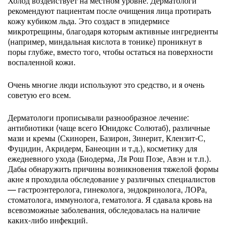
Холод воздействует на местном уровне. Дерматологи
рекомендуют пациентам после очищения лица протирать
кожу кубиком льда. Это создаст в эпидермисе
микротрещины, благодаря которым активные ингредиенты
(например, миндальная кислота в тонике) проникнут в
поры глубже, вместо того, чтобы остаться на поверхности
воспаленной кожи.
Очень многие люди используют это средство, и я очень
советую его всем.
Дерматологи прописывали разнообразное лечение:
антибиотики (чаще всего Юнидокс Солютаб), различные
мази и кремы (Скинорен, Базирон, Зинерит, Клензит-С,
Фуцидин, Акридерм, Банеоцин и т.д.), косметику для
ежедневного ухода (Биодерма, Ля Рош Позе, Авэн и т.п.).
Дабы обнаружить причины возникновения тяжелой формы
акне я проходила обследование у различных специалистов
— гастроэнтеролога, гинеколога, эндокринолога, ЛОРа,
стоматолога, иммунолога, гематолога. Я сдавала кровь на
всевозможные заболевания, обследовалась на наличие
каких-либо инфекций.