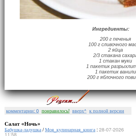
Ингредиенты:
200 г печенья
100 г сливочного ма
2 яйца
2/3 стакана сахар
1 стакан муки
1 пакетик разрыхли
1 пакетик ванили
200 г яблочного пов
комментарии: 0
понравилось!
вверх^
к полной версии
Салат «Ночь»
Бабушка-ладушка
/
Моя_кулинарная_книга
:
28-07-2026
11:58