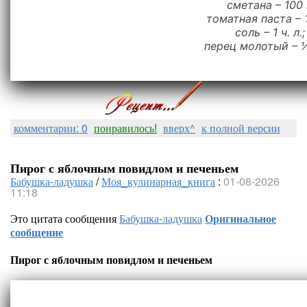
сметана – 100 
томатная паста – 1
соль – 1 ч. л.;
перец молотый – ½
комментарии: 0
понравилось!
вверх^
к полной версии
Пирог с яблочным повидлом и печеньем
Бабушка-ладушка
/
Моя_кулинарная_книга
:
01-08-2026
11:18
Это цитата сообщения
Бабушка-ладушка
Оригинальное
сообщение
Пирог с яблочным повидлом и печеньем