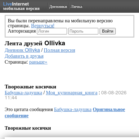
Live
Internet
Дневники
Личка
мобильная версия
Вы были перенаправлены на мобильную версию
страницы.
Вернуться!
Авторизация
Лента друзей Ollivka
Дневник Ollivka
/
Полная версия
Добавить в друзья
Страницы:
раньше»
Творожные косички
Бабушка-ладушка
/
Моя_кулинарная_книга
:
08-08-2026
11:44
Это цитата сообщения
Бабушка-ладушка
Оригинальное
сообщение
Творожные косички