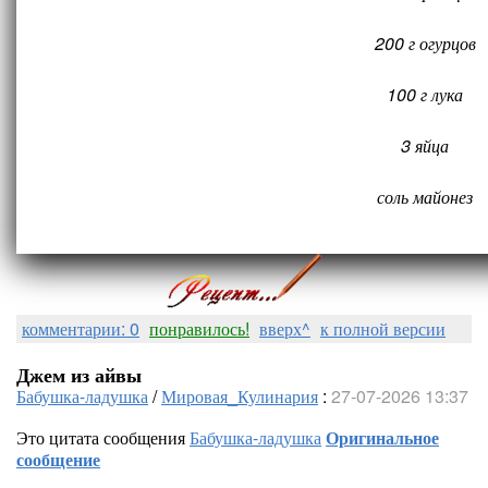
200 г огурцов
100 г лука
3 яйца
соль майонез
комментарии: 0
понравилось!
вверх^
к полной версии
Джем из айвы
Бабушка-ладушка
/
Мировая_Кулинария
:
27-07-2026 13:37
Это цитата сообщения
Бабушка-ладушка
Оригинальное
сообщение