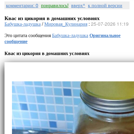
комментарии: 0
понравилось!
вверх^
к полной версии
Квас из цикория в домашних условиях
Бабушка-ладушка
/
Мировая_Кулинария
:
25-07-2026 11:19
Это цитата сообщения
Бабушка-ладушка
Оригинальное
сообщение
Квас из цикория в домашних условиях