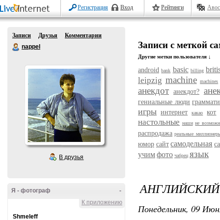
Регистрация
Вход
Рейтинги
Авос
Записи
Друзья
Комментарии
Записи с меткой с
nappel
Другие метки пользователя ↓
basic
briti
android
bank
billing
machine
leipzig
machines
анекдот
ане
анекдот?
гениальные люди
граммати
игры
интернет
кот
какао
настольные
наши
не возможн
распродажа
реальные миллионер
самодельная
юмор
сайт
с
язык
учим
фото
чабрец
В друзья
АНГЛИЙСКИЙ 
Я - фотограф
-
К приложению
Понедельник, 09 Июн
Shmeleff