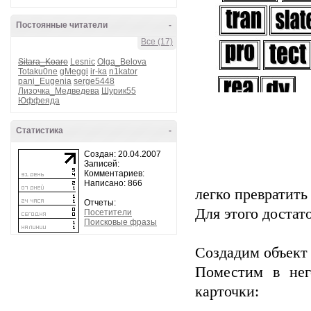
Постоянные читатели
-
Все (17)
Sitara_Koare
Lesnic
Olga_Belova
Totaku0ne
gMeggi
ir-ka
n1kator
pani_Eugenia
serge5448
Лизочка_Медведева
Шурик55
Юффеяда
Статистика
-
Создан: 20.04.2007
Записей:
Комментариев:
Написано: 866
легко превратить
Отчеты:
Для этого достат
Посетители
Поисковые фразы
Создадим объек
Поместим в не
карточки: