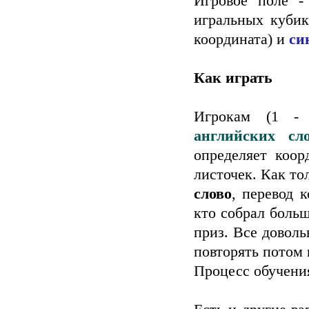
Игровое поле -
игральных куби
координата) и
си
Как играть
Игрокам (1 -
английских сл
определяет коор
листочек. Как то
слово
, перевод к
кто собрал больш
приз. Все доволь
повторять потом 
Процесс обучения