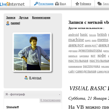
Регистрация
Вход
Рейтинги
Авос
Записи
Друзья
Комментарии
Записи с меткой vb
nappel
Другие метки пользователя ↓
basic
british
android
bitcoin
machine
mems
magic
mem
анекдот
анек
анекдот?
демотиваторы
девушки
дието
кофе
кот
напиться
картинки
настольная
настольны
распродажа
развивающие
реклам
самодельная
сайт
самодел
В друзья
VISUAL BASIC
Я - фотограф
-
Суббота, 21 Января 2
К приложению
На VB можно пис
Shmeleff