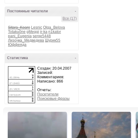
Постоянные читатели
-
Все (17)
Sitara_Koare
Lesnic
Olga_Belova
Totaku0ne
gMeggi
ir-ka
n1kator
pani_Eugenia
serge5448
Лизочка_Медведева
Шурик55
Юффеяда
Статистика
-
Создан: 20.04.2007
Записей:
Комментариев:
Написано: 866
Отчеты:
Посетители
Поисковые фразы