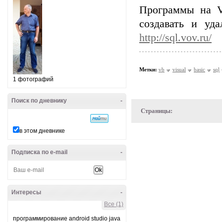
Программы на Vi
создавать и уд
http://sql.vov.ru/
Метки:
vb
visual
basic
sql
1 фотографий
Поиск по дневнику
-
Страницы:
в этом дневнике
Подписка по e-mail
-
Интересы
-
Все (1)
программирование android studio java