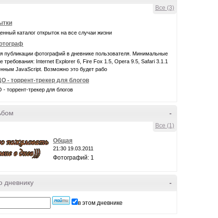
Все (3)
ытки
нный каталог открыток на все случаи жизни
фотограф
ля публикации фотографий в дневнике пользователя. Минимальные
требования: Internet Explorer 6, Fire Fox 1.5, Opera 9.5, Safari 3.1.1
нным JavaScript. Возможно это будет рабо
О - торрент-трекер для блогов
- торрент-трекер для блогов
ьбом
-
Все (1)
Общая
21:30 19.03.2011
Фотографий: 1
о дневнику
-
в этом дневнике