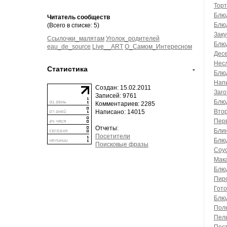
Тор
Блю
Читатель сообществ
Блю
(Всего в списке: 5)
Заку
Ссылочки_малятам
Уголок_родителей
Блю
eau_de_source
Live__ART
О_Самом_Интересном
Дес
Нес
Статистика
-
Блю
Напи
Создан: 15.02.2011
Заго
Записей: 9761
Блю
Комментариев: 2285
Вто
Написано: 14015
Пер
Отчеты:
Блин
Посетители
Блюд
Поисковые фразы
Соу
Мак
Блюд
Пир
Гото
Блюд
Пол
Пел