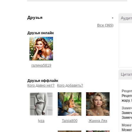
Друзья
-
Аудит
Все (365)
Друзья онлайн
галина5819
Цитат
Друзья оффлайн
Кого давно нет?
Кого добавить?
Рецеп
Рецеп
жару. К
Замеч
Замеч
Замеч
lyza
Taisia800
Жанна Лях
Может
Может