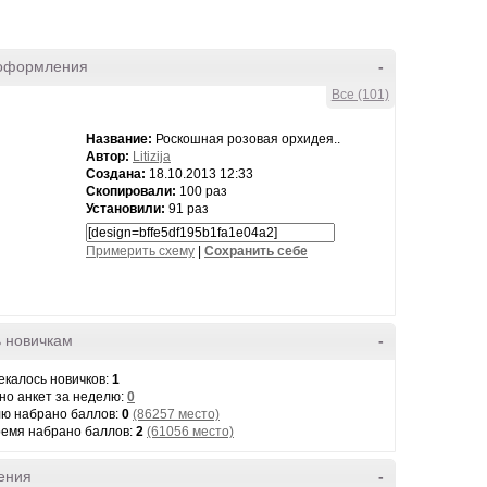
оформления
-
Все (101)
Название:
Роскошная розовая орхидея..
Автор:
Litizija
Создана:
18.10.2013 12:33
Скопировали:
100 раз
Установили:
91 раз
Примерить схему
|
Cохранить себе
 новичкам
-
екалось новичков:
1
но анкет за неделю:
0
лю набрано баллов:
0
(86257 место)
ремя набрано баллов:
2
(61056 место)
ения
-