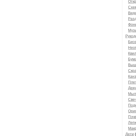
Откр
Схе
Вид
Раз
Фон
Муз
Рукод
Бис
Нео
Квил
Бума
Выш
Скра
Кан
Плет
Дек
Мыл
Свеч
Поде
Ориг
Пэч
Леп
Мак
Дети
(