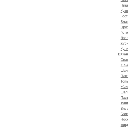
Пос
Пиц
Кухн
Гост
Бли
Пра
Гото
Лаз
журн
Кул
Вязан
Сви
Жак
Шал
Пла
Топ
Жил
Шап
Пал
Туни
Вяз
Бол
Нос
кар