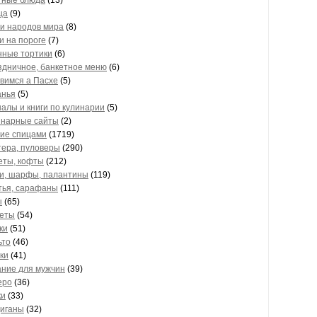
тные блюда
(13)
ца
(9)
и народов мира
(8)
и на пороге
(7)
нные тортики
(6)
здничное, банкетное меню
(6)
вимся а Пасхе
(5)
анья
(5)
алы и книги по кулинарии
(5)
инарные сайты
(2)
ие спицами
(1719)
тера, пуловеры
(290)
еты, кофты
(212)
и, шарфы, палантины
(119)
тья, сарафаны
(111)
ы
(65)
еты
(54)
ки
(51)
ьто
(46)
ки
(41)
ание для мужчин
(39)
еро
(36)
ки
(33)
диганы
(32)