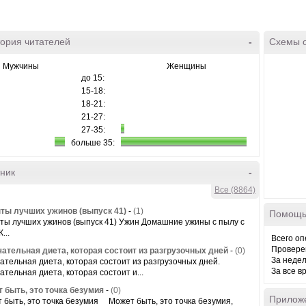
ория читателей
-
Схемы 
Мужчины
Женщины
до 15:
15-18:
18-21:
21-27:
27-35:
больше 35:
ник
-
Все (8864)
ты лучших ужинов (выпуск 41)
-
(1)
Помощь
ты лучших ужинов (выпуск 41) Ужин Домашние ужины с пылу с
...
Всего оп
Провере
ательная диета, которая состоит из разгрузочных дней
-
(0)
За неде
ательная диета, которая состоит из разгрузочных дней.
За все в
ательная диета, которая состоит и...
 быть, это точка безумия
-
(0)
Прилож
 быть, это точка безумия Может быть, это точка безумия,