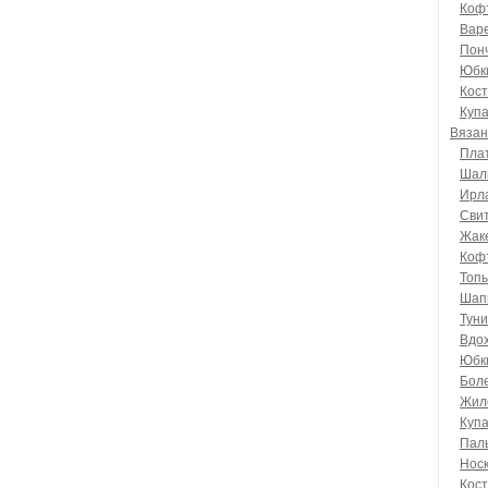
Коф
Варе
Пон
Юбк
Кос
Куп
Вязан
Пла
Шал
Ирл
Сви
Жак
Коф
Топ
Шапк
Туни
Вдо
Юбк
Бол
Жил
Куп
Пал
Носк
Кос