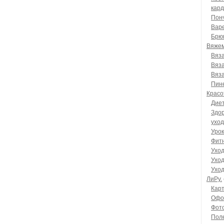
кар
Пон
Варе
Брюг
Вяжем
Вяза
Вяза
Вяз
Пине
Красо
Дие
Здо
уход
Уро
Фит
Уход
Уход
Уход
ЛиРу.
Карт
Офо
Фот
Пол