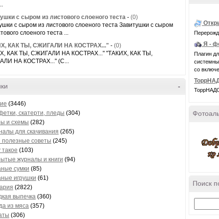
..
ушки с сыром из листового слоеного теста
-
(0)
Откр
ушки с сыром из листового слоеного теста Завитушки с сыром
тового слоеного теста ...
Перерожде
Я - 
Х, КАК ТЫ, СЖИГАЛИ НА КОСТРАХ..."
-
(0)
Х, КАК ТЫ, СЖИГАЛИ НА КОСТРАХ..." "ТАКИХ, КАК ТЫ,
Плагин д
ЛИ НА КОСТРАХ..." (С...
системные 
со включе
ТоррНАД
ики
-
ТоррНАДО 
ие
(3446)
Фотоал
етки, скатерти, пледы
(304)
ры и схемы
(282)
налы для скачивания
(265)
и полезные советы
(245)
 такое
(103)
ытые журналы и книги
(94)
аные сумки
(85)
аные игрушки
(61)
Поиск п
ария
(2822)
дкая выпечка
(360)
да из мяса
(357)
аты
(306)