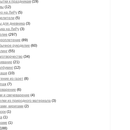
ытки к праздникам
(19)
мы
(12)
ео на ЛиРу
(5)
делители
(5)
ы для дневника
(3)
ыка на ЛиРу
(3)
елие
(297)
ероплетение
(89)
бычное рукоделие
(60)
линг
(55)
готворчество
(34)
ивание
(21)
пбукинг
(12)
заши
(10)
ение из газет
(8)
упаж
(7)
оварение
(6)
и и свечеварение
(4)
лки из природного материала
(3)
ами, киригами
(2)
ворк
(1)
ка
(1)
раме
(1)
188)