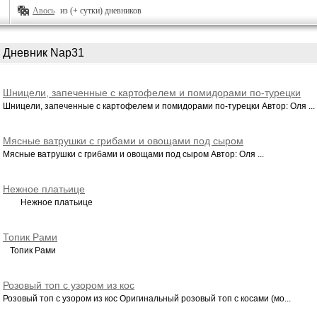
Авось
из (+ сутки) дневников
Дневник Nap31
Шницели, запеченные с картофелем и помидорами по-турецки
Шницели, запеченные с картофелем и помидорами по-турецки Автор: Оля ...
Мясные ватрушки с грибами и овощами под сыром
Мясные ватрушки с грибами и овощами под сыром Автор: Оля ...
Нежное платьице
Нежное платьице
Топик Рами
Топик Рами
Розовый топ с узором из кос
Розовый топ с узором из кос Оригинальный розовый топ с косами (мо...