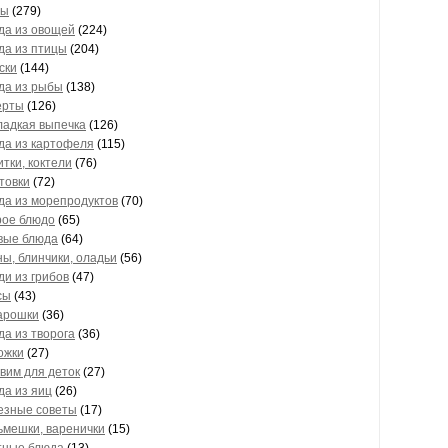
ты
(279)
да из овощей
(224)
да из птицы
(204)
ски
(144)
да из рыбы
(138)
ерты
(126)
ладкая выпечка
(126)
да из картофеля
(115)
тки, коктели
(76)
товки
(72)
да из морепродуктов
(70)
рое блюдо
(65)
вые блюда
(64)
ы, блинчики, оладьи
(56)
и из грибов
(47)
сы
(43)
арошки
(36)
а из творога
(36)
ожки
(27)
вим для деток
(27)
а из яиц
(26)
езные советы
(17)
ьмешки, варенички
(15)