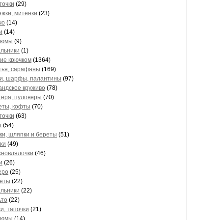
точки
(29)
жки, митенки
(23)
чо
(14)
и
(14)
тюмы
(9)
альники
(1)
ие крючком
(1364)
тья, сарафаны
(169)
и, шарфы, палантины
(97)
андское круживо
(78)
тера, пуловеры
(70)
еты, кофты
(70)
точки
(63)
ы
(54)
и, шляпки и береты
(51)
ки
(49)
хновлялочки
(46)
и
(26)
еро
(25)
еты
(22)
альники
(22)
ьто
(22)
и, тапочки
(21)
тюмы
(14)