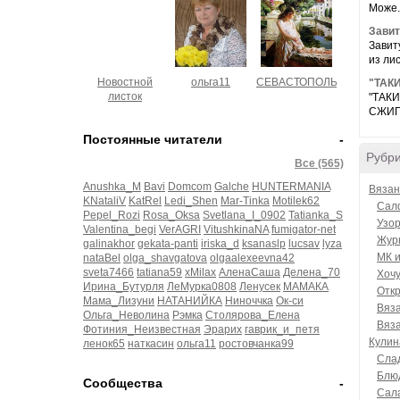
Може.
Завит
Завит
из лис
Новостной
ольга11
СЕВАСТОПОЛЬЧАНОЧКА
"ТАКИ
листок
"ТАКИ
СЖИГА
Постоянные читатели
-
Рубр
Все (565)
Anushka_M
Bavi
Domcom
Galche
HUNTERMANIA
Вязан
KNataliV
KatRel
Ledi_Shen
Mar-Tinka
Motilek62
Салф
Pepel_Rozi
Rosa_Oksa
Svetlana_I_0902
Tatianka_S
Узо
Valentina_begi
VerAGRI
VitushkinaNA
fumigator-net
Жур
galinakhor
gekata-panti
iriska_d
ksanaslp
lucsav
lyza
МК 
nataBel
olga_shavgatova
olgaalexeevna42
sveta7466
tatiana59
xMilax
АленаСаша
Делена_70
Хочу
Ирина_Бутурля
ЛеМурка0808
Ленусек
МАМАКА
Откр
Мама_Лизуни
НАТАНИЙКА
Ниноччка
Ок-си
Вяз
Ольга_Неволина
Рэмка
Столярова_Елена
Вяз
Фотиния_Неизвестная
Эрарих
гаврик_и_петя
Кулин
ленок65
наткасин
ольга11
ростовчанка99
Сла
Блю
Сообщества
-
Сал