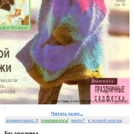
.
Читать далее...
комментарии: 0
понравилось!
вверх^
к полной версии
Без заголовка