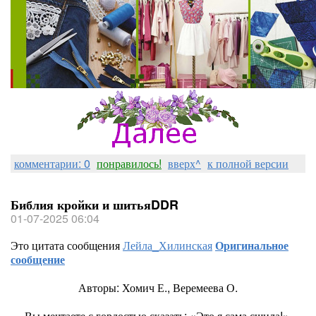
комментарии: 0
понравилось!
вверх^
к полной версии
Библия кройки и шитьяDDR
01-07-2025 06:04
Это цитата сообщения
Лейла_Хилинская
Оригинальное
сообщение
Авторы: Хомич Е., Веремеева О.
Вы мечтаете с гордостью сказать: «Это я сама сшила!»,