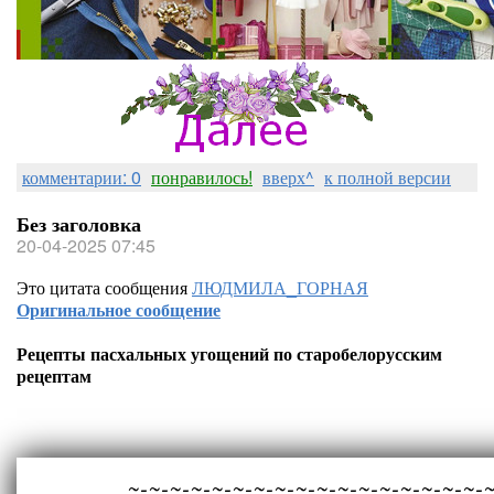
комментарии: 0
понравилось!
вверх^
к полной версии
Без заголовка
20-04-2025 07:45
Это цитата сообщения
ЛЮДМИЛА_ГОРНАЯ
Оригинальное сообщение
Рецепты пасхальных угощений по старобелорусским
рецептам
~-~-~-~-~-~-~-~-~-~-~-~-~-~-~-~-~-