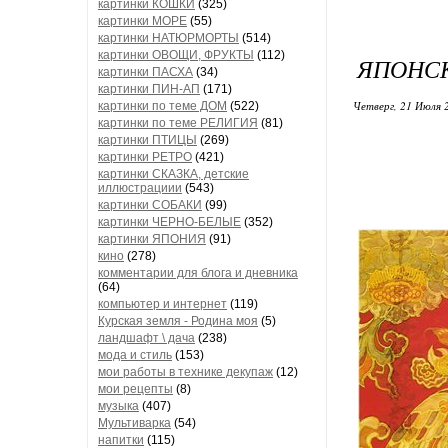
картинки КОШКИ
(325)
картинки МОРЕ
(55)
картинки НАТЮРМОРТЫ
(514)
картинки ОВОЩИ, ФРУКТЫ
(112)
ЯПОНС
картинки ПАСХА
(34)
картинки ПИН-АП
(171)
Четверг, 21 Июля 
картинки по теме ДОМ
(522)
картинки по теме РЕЛИГИЯ
(81)
картинки ПТИЦЫ
(269)
картинки РЕТРО
(421)
картинки СКАЗКА, детские
иллюстрациии
(543)
картинки СОБАКИ
(99)
картинки ЧЕРНО-БЕЛЫЕ
(352)
картинки ЯПОНИЯ
(91)
кино
(278)
комментарии для блога и дневника
(64)
компьютер и интернет
(119)
Курская земля - Родина моя
(5)
ландшафт \ дача
(238)
мода и стиль
(153)
мои работы в технике декупаж
(12)
мои рецепты
(8)
музыка
(407)
Мультиварка
(54)
напитки
(115)