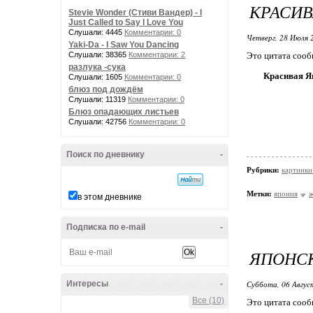
КРАСИВ
Stevie Wonder (Стиви Вандер) - I
Just Called to Say I Love You
Слушали: 4445
Комментарии: 0
Четверг, 28 Июля 
Yaki-Da - I Saw You Dancing
Слушали: 38365
Комментарии: 2
Это цитата соо
разлука -сука
Красивая Я
Слушали: 1605
Комментарии: 0
блюз под дождём
Слушали: 11319
Комментарии: 0
Блюз опадающих листьев
Слушали: 42756
Комментарии: 0
Поиск по дневнику
-
Рубрики:
картинк
Метки:
япония
ж
в этом дневнике
Подписка по e-mail
-
ЯПОНСК
Интересы
-
Суббота, 06 Авгус
Все (10)
Это цитата соо