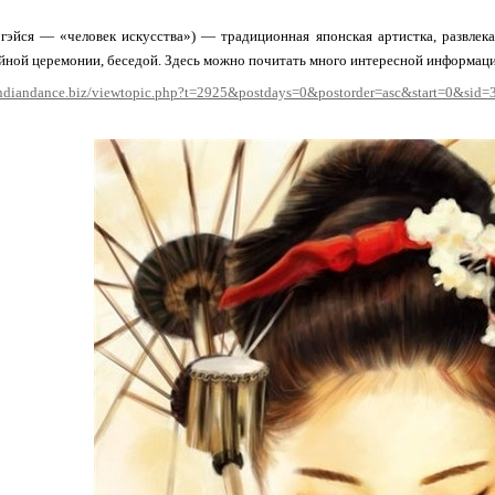
 гэйся — «человек искусства») — традиционная японская артистка, развлека
йной церемонии, беседой. Здесь можно почитать много интересной информаци
indiandance.biz/viewtopic.php?t=2925&postdays=0&postorder=asc&start=0&si