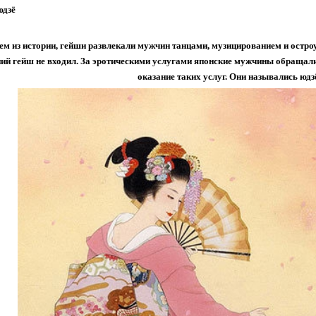
юдзё
ем из истории, гейши развлекали мужчин танцами, музицированием и остро
ий гейш не входил. За эротическими услугами японские мужчины обращал
оказание таких услуг. Они назывались юдз