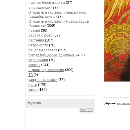
нужные блоги и сайты
(37)
о праздниках
(37)
Открытки и картинки к праздникам
(свадьба, день р
(27)
Открытки и картинки к Новому году и
Рождеству
(350)
поэзия
(36)
работа с фото
(57)
растения
(107)
ретро-фото
(70)
рецепты салатов
(257)
рукоделие (кроме декупажа)
(436)
скрапбукинг
(70)
советы
(241)
страны, путешествия
(309)
ТВ
(2)
уход за волосами
(78)
фото
(175)
юмор
(139)
Музыка
-
Рубрики:
картинк
Все (77)