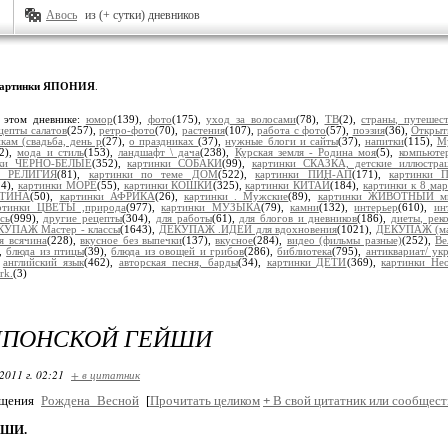
Авось
из (+ сутки) дневников
артинки ЯПОНИЯ
.
 этом дневнике:
юмор
(139),
фото
(175),
уход за волосами
(78),
ТВ
(2),
страны, путешес
цепты салатов
(257),
ретро-фото
(70),
растения
(107),
работа с фото
(57),
поэзия
(36),
Открыт
кам (свадьба, день р
(27),
о праздниках
(37),
нужные блоги и сайты
(37),
напитки
(115),
М
12),
мода и стиль
(153),
ландшафт \ дача
(238),
Курская земля - Родина моя
(5),
компьюте
нки ЧЕРНО-БЕЛЫЕ
(352),
картинки СОБАКИ
(99),
картинки СКАЗКА, детские иллюстра
ме РЕЛИГИЯ
(81),
картинки по теме ДОМ
(522),
картинки ПИН-АП
(171),
картинки 
14),
картинки МОРЕ
(55),
картинки КОШКИ
(325),
картинки КИТАЙ
(184),
картинки к 8 мар
НТИНА
(50),
картинки АФРИКА
(26),
картинки . Мужские
(89),
картинки ЖИВОТНЫЙ м
ртинки ЦВЕТЫ ,природа
(977),
картинки МУЗЫКА
(79),
камни
(132),
интерьер
(610),
ин
сь
(999),
другие рецепты
(304),
для работы
(61),
для блогов и дневников
(186),
диеты, рек
УПАЖ Мастер - классы
(1643),
ДЕКУПАЖ .ИДЕИ для вдохновения
(1021),
ДЕКУПАЖ (мат
ая всячина
(228),
вкусное без выпечки
(137),
вкусное
(284),
видео (фильмы разные)
(252),
Ве
),
блюда из птицы
(39),
блюда из овощей и грибов
(286),
библиотека
(795),
антиквариат/ ук
,
английский язык
(462),
авторская песня, барды
(34),
картинки ДЕТИ
(369),
картинки Не
rk.
(3)
ЯПОНСКОЙ ГЕЙШИ
2011 г. 02:21
+ в цитатник
бщения
Рождена_Весной
[
Прочитать целиком
+
В свой цитатник или сообщест
ЙШИ.