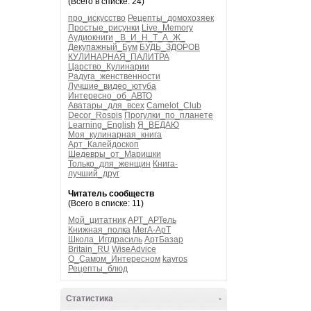
(Всего в списке: 24)
про_искусство
Рецепты_домохозяек
Простые_рисунки
Live_Memory
Аудиокниги
_В_И_Н_Т_А_Ж_
Декупажный_Бум
БУДЬ_ЗДОРОВ
КУЛИНАРНАЯ_ПАЛИТРА
Царство_Кулинарии
Радуга_женственности
Лучшие_видео_ютуба
Интересно_об_АВТО
Аватары_для_всех
Camelot_Club
Decor_Rospis
Прогулки_по_планете
Learning_English
Я_ВЕДАЮ
Моя_кулинарная_книга
Арт_Калейдоскоп
Шедевры_от_Маришки
Только_для_женщин
Книга-
лучший_друг
Читатель сообществ
(Всего в списке: 11)
Мой_цитатник
АРТ_АРТель
Книжная_полка
МегА-АрТ
Школа_Иггдрасиль
АртБазар
Britain_RU
WiseAdvice
О_Самом_Интересном
kayros
Рецепты_блюд
Статистика
-