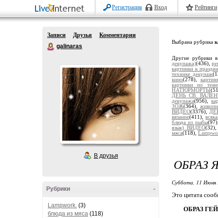
Регистрация
Вход
Рейтинги
Записи
Друзья
Комментарии
Выбрана рубрика
к
galinaras
Другие рубрики в
декупажа)
(436),
ре
картинки к праздни
технике декупаж
(
кино
(278),
карти
картинки по те
НАТЮРМОРТЫ
(5
ДЕНЬ СВ. ВАЛЕ
декупажа
(956),
ка
ЗОЖ
(364),
живопи
ВИДЕО
(3376),
ДЕК
вязание
(411),
всяк
блюда из рыбы
(97
язык) ВИДЕО
(32)
мяса
(118),
Lampwo
В друзья
ОБРАЗ 
Суббота, 11 Июня 
Рубрики
-
Это цитата соо
Lampwork.
(3)
ОБРАЗ ГЕ
блюда из мяса
(118)