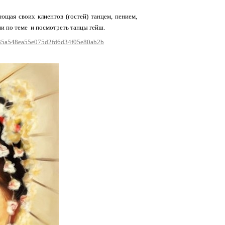
ющая своих клиентов (гостей) танцем, пением,
и по теме и посмотреть танцы гейш.
d=35a548ea55e075d2fd6d34f05e80ab2b