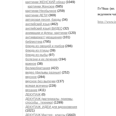
картинки ЖЕНСКИЙ образ
(1049)
картинки Женское
(585)
Ге?йша (яп.
картинки Необычное
(259)
ведением ча
картинки ДЕТИ
(369)
авторская песня, барды
(34)
http://www.
английский язык
(462)
английский язык) ВИДЕО
(32)
анимашки и флеш- картинки
(120)
антиквариат/ украшения
(101)
библиотека
(795)
блюда из овощей и грибов
(286)
блюда из птицы
(39)
блюда из рыбы
(97)
болезни и их лечение
(194)
важное
(38)
Великобритания
(422)
видео (фильмы разные)
(252)
вкусное
(284)
вкусное без выпечки
(137)
всякая всячина
(228)
вязание
(411)
ДЕКУПАЖ
(0)
ДЕКУПАЖ (материалы, приемы,
способы . техника)
(1289)
ДЕКУПАЖ .ИДЕИ для вдохновения
(1021)
ДЕКУПАЖ Мастер - классы
(1643)