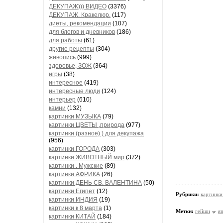
ДЕКУПАЖ))) ВИДЕО
(3376)
ДЕКУПАЖ. Кракелюр.
(117)
диеты, рекомендации
(107)
для блогов и дневников
(186)
для работы
(61)
другие рецепты
(304)
живопись
(999)
здоровье, ЗОЖ
(364)
игры
(38)
интересное
(419)
интересные люди
(124)
интерьер
(610)
камни
(132)
картинки МУЗЫКА
(79)
картинки ЦВЕТЫ ,природа
(977)
картинки (разное) ) для декупажа
(956)
картинки ГОРОДА
(303)
картинки ЖИВОТНЫЙ мир
(372)
картинки . Мужские
(89)
картинки АФРИКА
(26)
картинки ДЕНЬ СВ. ВАЛЕНТИНА
(50)
картинки Египет
(12)
Рубрики:
картинк
картинки ИНДИЯ
(19)
картинки к 8 марта
(1)
Метки:
гейши
я
картинки КИТАЙ
(184)