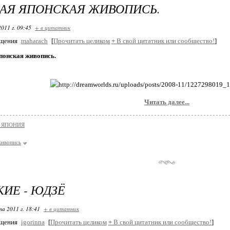
АЯ ЯПОНСКАЯ ЖИВОПИСЬ.
2011 г. 09:45
+ в цитатник
бщения
maharach
[
Прочитать целиком
+
В свой цитатник или сообщество!
]
понская живопись.
Читать далее...
и ЯПОНИЯ
ивопись
ИЕ - ЮДЗЁ
та 2011 г. 18:41
+ в цитатник
бщения
igorinna
[
Прочитать целиком
+
В свой цитатник или сообщество!
]