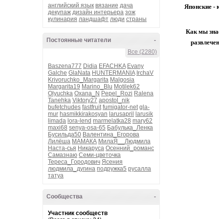
английский язык
вязание
дача
Японские - 
декупаж
дизайн интерьера
зож
кулинария
ландшафт
люди
страны
Как мы зна
Постоянные читатели
-
развлечен
Все (2280)
Baszena777
Didia
EFACHKA
Evany
Galche
GlaNata
HUNTERMANIA
IrchaV
Krivoruchko_Margarita
Malgosia
Margarita19
Marino_Blu
Motilek62
Olyuchka
Oxana_N
Pepel_Rozi
Ralena
Tanehka
Viktory27
apostol_nik
bufetchudes
fastfruit
fumigator-net
gla-
mur
hasmikkirakosyan
larusapril
larusik
limada
lora-lend
marmelatka28
mary62
maxi68
senya-osa-65
Бабулька_Ленка
Бусильда50
Валентина_Егорова
Лилёша
МАМАКА
МилаЯ__Людмила
Наста-сья
Никаруса
Осенний_романс
Самазнаю
Семи-цветочка
Тереса_Городович
Ясения
людмила_дугина
подружка5
русалла
татуа
Сообщества
-
Участник сообществ