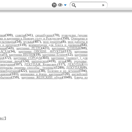
твия
(309),
советы
(241),
скрапбукинг
(70),
рукоделие (кроме
ки и картинки к Новому году и Рождеству
(350),
Открытки и
ультиварка
(54),
музыка
(407),
мои рецепты
(8),
мои работы в
р и интернет
(119),
комментарии для блога и дневника
(64),
циии
(543),
картинки РЕТРО
(421),
картинки ПТИЦЫ
(269),
ПАСХА
(34),
картинки ОВОЩИ, ФРУКТЫ
(112),
картинки
та
(1),
картинки ИНДИЯ
(19),
картинки Египет
(12),
картинки
ир
(372),
картинки ГОРОДА
(303),
картинки (разное) ) для
тересные люди
(124),
интересное
(419),
игры
(38),
здоровье,
омендации
(107),
ДЕКУПАЖ. Кракелюр.
(117),
ДЕКУПАЖ)))
ериалы, приемы, способы . техника)
(1289),
ДЕКУПАЖ
(0),
ликобритания
(422),
важное
(38),
болезни и их лечение
(194),
рашения
(101),
анимашки и флеш- картинки
(120),
английский
обычное
(259),
картинки ЖЕНСКИЙ образ
(1049),
блюда из
во!
]