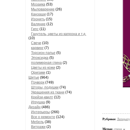
Мозаика
(53)
Мыловарение
(26)
Канзаши
(17)
Изонить
(15)
Валяние
(12)
Гипс
(11)
Ганутель, цветы из капрона и т.д.
(10)
Свечи
(10)
карвинг
(7)
Торсион папье
(5)
Эпоксидка
(5)
полимерная глина
(2)
Цветы из кожи
(2)
Оригами
(1)
Шитье
(964)
Пэчворк
(749)
Шторы, подушки
(74)
Украшения из ткани
(74)
Крейзи-квилт
(12)
Игрушка
(9)
Дизайн
(486)
Интерьеры
(266)
Все о ремонте
(124)
Рубрики:
Литерату
Мебель
(38)
Витражи
(2)
Метки:
стихи