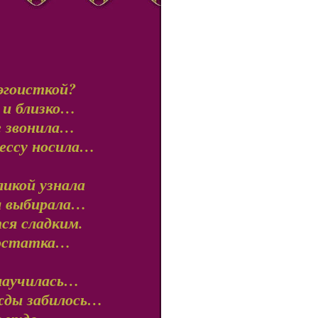
эгоисткой?
а и близко…
е звонила…
цессу носила…
икой узнала
ня выбирала…
ся сладким.
з остатка…
 научилась…
жды забилось…