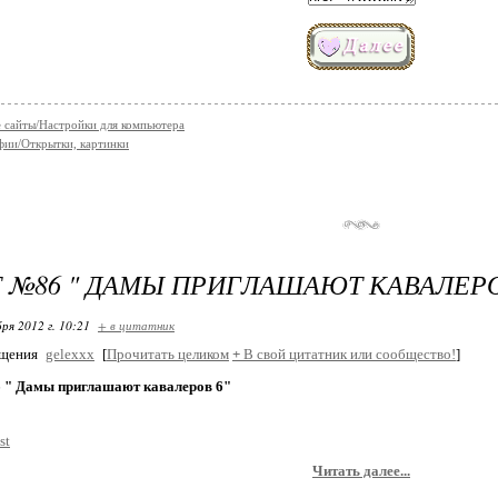
 сайты/Настройки для компьютера
ии/Открытки, картинки
 №86 " ДАМЫ ПРИГЛАШАЮТ КАВАЛЕРО
ря 2012 г. 10:21
+ в цитатник
бщения
gelexxx
[
Прочитать целиком
+
В свой цитатник или сообщество!
]
 " Дамы приглашают кавалеров 6"
Читать далее...