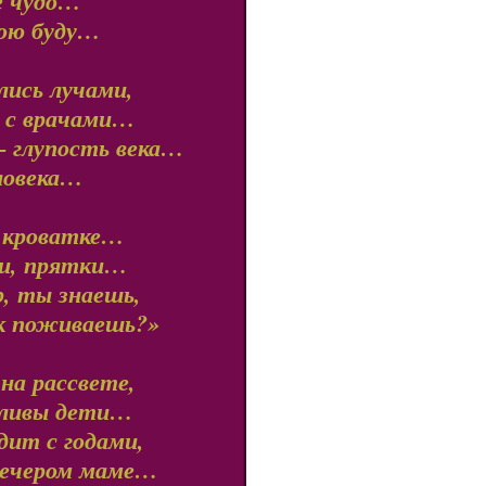
е чудо…
ною буду…
ись лучами,
я с врачами…
– глупость века…
ловека…
в кроватке…
ки, прятки…
, ты знаешь,
ак поживаешь?»
на рассвете,
тливы дети…
дит с годами,
вечером маме…