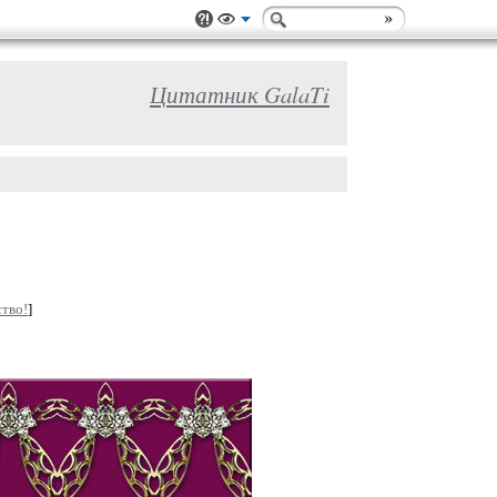
Цитатник GalaTi
тво!
]