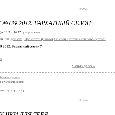
 №139 2012. БАРХАТНЫЙ СЕЗОН -
ря 2012 г. 10:27
+ в цитатник
бщения
gelexxx
[
Прочитать целиком
+
В свой цитатник или сообщество!
]
 2012. Бархатный сезон - 7
Читать далее...
Вязание крючком
ра/Журналы, книги
ючком
журналы
ОЧКИ ДЛЯ ТЕБЯ