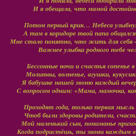
И я поняла, небеса подарили мн
И я обещала, что мамой достой
Потом первый крик… Небеса улыбнул
А там в коридоре твой папа общалс
Мне стало понятно, что жить для себя 
Важнее улыбка родного тебе че
Бессонные ночи и счастья сопенье 
Молитвы, волненье, агушки, кукуси
Я бабушке нашей звоню каждый вечер
С вопросом одним: «Мама, мамочка, к
Проходят года, только первая мысль 
Чтоб были здоровы родители, счас
Мой маленький сын, пониманье прихо
Когда подрастёшь, ты звони каждым 