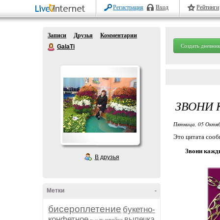
Регистрация
Вход
Рейтинги
Записи
Друзья
Комментарии
Создать дневник
GalaTi
ЗВОНИ 
Пятница, 05 Октяб
Это цитата соо
Звони кажд
В друзья
Метки
-
бисероплетение
букетно-
конфетное
выпечка