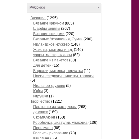
Рубрики
-
Вязание
(1295)
Вязание крючком
(805)
Шарфы шляпы
(267)
Вязание спицами
(220)
Вязаные Украшения, Сумки
(200)
Ирландское кружево
(148)
Жакеты, свитера и т.д.
(146)
узоры, мастер классы
(82)
Вязание из пакетов
(30)
Для детей
(15)
Варежки, митенки, перчатки
(11)
Носки, следочки, пинетки, тапочки
(5)
Игольное кружево
(5)
Юбки
(3)
Игрушки
(1)
Творчество
(1221)
Плетение из газет, лозы
(268)
декупаж
(189)
Скрапбукинг
(158)
Коробочки, шкатулки, упаковка
(136)
Пергамано
(88)
Роспись, рисование
(73)
Квиллинг
(55)