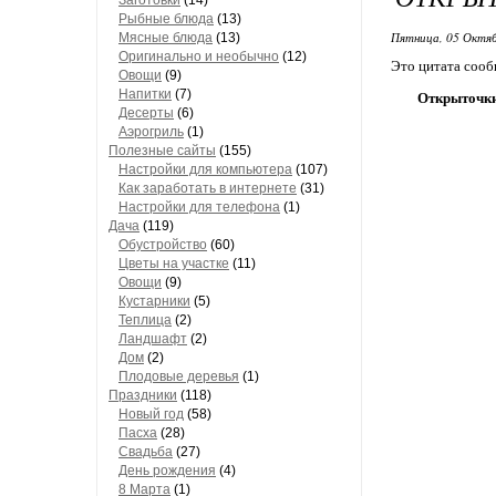
Заготовки
(14)
Рыбные блюда
(13)
Пятница, 05 Октяб
Мясные блюда
(13)
Оригинально и необычно
(12)
Это цитата соо
Овощи
(9)
Напитки
(7)
Открыточки
Десерты
(6)
Аэрогриль
(1)
Полезные сайты
(155)
Настройки для компьютера
(107)
Как заработать в интернете
(31)
Настройки для телефона
(1)
Дача
(119)
Обустройство
(60)
Цветы на участке
(11)
Овощи
(9)
Кустарники
(5)
Теплица
(2)
Ландшафт
(2)
Дом
(2)
Плодовые деревья
(1)
Праздники
(118)
Новый год
(58)
Пасха
(28)
Свадьба
(27)
День рождения
(4)
8 Марта
(1)