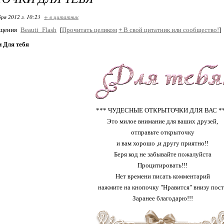
ря 2012 г. 10:23
+ в цитатник
бщения
Beauti_Flash
[
Прочитать целиком
+
В свой цитатник или сообщество!
]
 Для тебя
*** ЧУДЕСНЫЕ ОТКРЫТОЧКИ ДЛЯ ВАС *
Это милое внимание для ваших друзей,
отправьте открыточку
и вам хорошо ,и другу приятно!!
Беря код не забывайте пожалуйста
Процитировать!!!
Нет времени писать комментарий
нажмите на кнопочку "Нравится" внизу пост
Заранее благодарю!!!