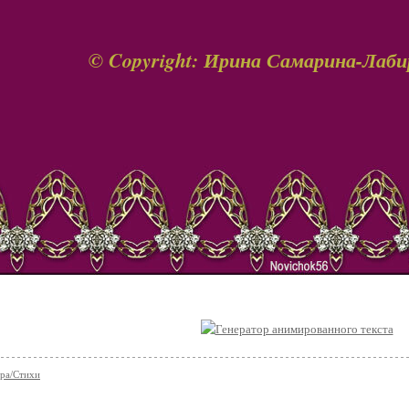
© Copyright: Ирина Самарина-Лаби
ра/Стихи