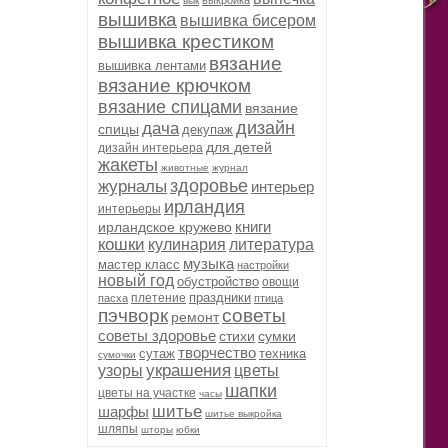
выкройка
вык
вышивка
вышивка бисером
вышивка крестиком
вязание
вышивка лентами
вязание крючком
вязание спицами
вязание
дизайн
дача
спицы
декупаж
для детей
дизайн интерьера
жакеты
животные
журнал
здоровье
журналы
интерьер
ирландия
интерьеры
книги
ирландское кружево
кошки
кулинария
литература
музыка
мастер класс
настройки
новый год
обустройство
овощи
праздники
плетение
пасха
птица
пэчворк
советы
ремонт
советы здоровье
стихи
сумки
творчество
сутаж
техника
сумочки
украшения
узоры
цветы
шапки
цветы на участке
часы
шитье
шарфы
шитье выкройка
шляпы
шторы
юбки