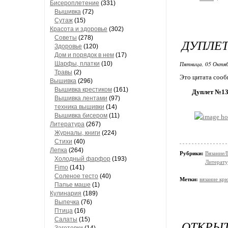
Бисероплетение
(331)
Вышивка
(72)
Сутаж
(15)
Красота и здоровье
(302)
Советы
(278)
ДУПЛЕТ
Здоровье
(120)
Дом и порядок в нем
(17)
Шарфы, платки
(10)
Пятница, 05 Октяб
Травы
(2)
Это цитата соо
Вышивка
(296)
Вышивка крестиком
(161)
Дуплет №139
Вышивка лентами
(97)
техника вышивки
(14)
Вышивка бисером
(11)
Литература
(267)
Журналы, книги
(224)
Стихи
(40)
Лепка
(264)
Рубрики:
Вязание/
Холодный фарфор
(193)
Литерату
Fimo
(141)
Соленое тесто
(40)
Метки:
вязание кр
Папье маше
(1)
Кулинария
(189)
Выпечка
(76)
Птица
(16)
Салаты
(15)
ОТКРЫТ