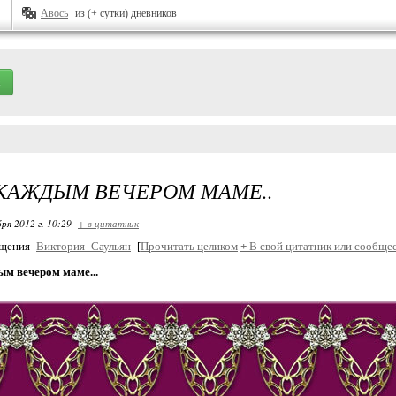
Авось
из (+ сутки) дневников
КАЖДЫМ ВЕЧЕРОМ МАМЕ..
ря 2012 г. 10:29
+ в цитатник
бщения
Виктория_Саульян
[
Прочитать целиком
+
В свой цитатник или сообщес
ым вечером маме...