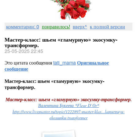
комментарии: 0
понравилось!
вверх^
к полной версии
Мастер-класс: шьем «гламурную» экосумку-
трансформер.
25-05-2025 22:45
Это цитата сообщения
tati_mama
Оригинальное
сообщение
Мастер-класс: шьем «гламурную» экосумку-
трансформер.
Мастер-класс: шьем «гламурную» экосумку-трансформер.
Валентина Букеева *Fleur D`Or*
http://www.livemaster.ru/topic/1222897-master-klas...lamurnuyu-
ekosumku-transformer