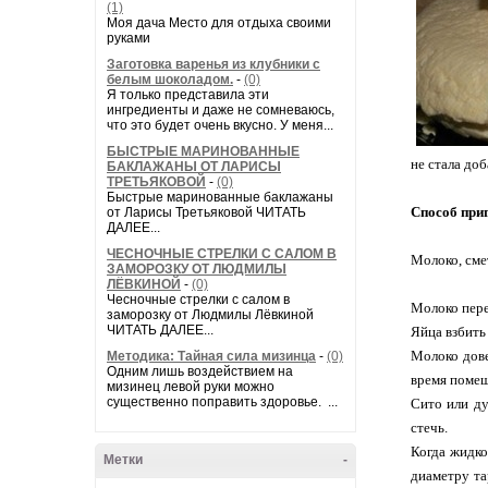
(1)
Моя дача Место для отдыха своими
руками
Заготовка варенья из клубники с
белым шоколадом.
-
(0)
Я только представила эти
ингредиенты и даже не сомневаюсь,
что это будет очень вкусно. У меня...
БЫСТРЫЕ МАРИНОВАННЫЕ
не стала доб
БАКЛАЖАНЫ ОТ ЛАРИСЫ
ТРЕТЬЯКОВОЙ
-
(0)
Быстрые маринованные баклажаны
Способ при
от Ларисы Третьяковой ЧИТАТЬ
ДАЛЕЕ...
ЧЕСНОЧНЫЕ СТРЕЛКИ С САЛОМ В
Молоко, сме
ЗАМОРОЗКУ ОТ ЛЮДМИЛЫ
ЛЁВКИНОЙ
-
(0)
Чесночные стрелки с салом в
Молоко перел
заморозку от Людмилы Лёвкиной
ЧИТАТЬ ДАЛЕЕ...
Яйца взбить
Молоко дове
Методика: Тайная сила мизинца
-
(0)
Одним лишь воздействием на
время помеш
мизинец левой руки можно
существенно поправить здоровье. ...
Сито или ду
стечь.
Когда жидко
Метки
-
диаметру тар