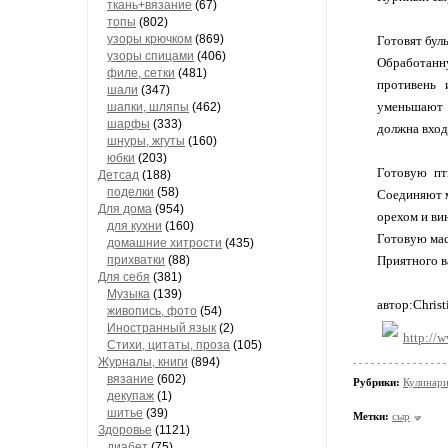
ткань+вязание
(67)
топы
(802)
узоры крючком
(869)
Готовят бул
узоры спицами
(406)
Обработанн
филе, сетки
(481)
противень 
шали
(347)
уменьшают 
шапки, шляпы
(462)
шарфы
(333)
должна вход
шнуры, жгуты
(160)
юбки
(203)
Готовую пт
Детсад
(188)
поделки
(58)
Соединяют м
Для дома
(954)
орехом и ви
для кухни
(160)
Готовую мас
домашние хитрости
(435)
прихватки
(88)
Приятного в
Для себя
(381)
Музыка
(139)
автор:Christ
живопись, фото
(54)
Иностранный язык
(2)
http://
Стихи, цитаты, проза
(105)
Журналы, книги
(894)
вязание
(602)
Рубрики:
Кулинари
декупаж
(1)
шитье
(39)
Метки:
сыр
Здоровье
(1121)
диабет
(75)