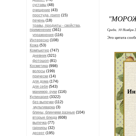
суставы
(48)
очищение
(43)
простуда, грипп
(15)
"МОРОЖ
печень
(18)
травы, продукты - свойства,
Среда, 30 Ноября 2
применение
(361)
упражнения
(116)
Это цитата соо
Интересно
(108)
Кожа
(53)
Компьютер
(747)
дневник
(321)
фотошоп
(81)
Косметика
(998)
волосы
(199)
прически
(14)
для дома
(174)
для себя
(543)
Ин
маникюр, руки
(116)
Кулинария
(3322)
без выпечки
(112)
мультиварка
(3)
блины, блинчики разные
(104)
вторые блюда
(608)
выпечка
(77)
гарниры
(32)
десерт
(195)