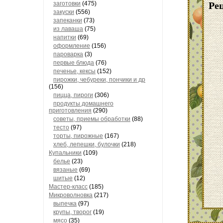
Ре
заготовки
(475)
закуски
(556)
запеканки
(73)
из лаваша
(75)
напитки
(69)
оформление
(156)
пароварка
(3)
первые блюда
(76)
печенье, кексы
(152)
пирожки, чебуреки, пончики и др
(156)
пицца, пироги
(306)
продукты домашнего
приготовления
(290)
советы, приемы обработки
(88)
тесто
(97)
торты, пирожные
(167)
хлеб, лепешки, булочки
(218)
Купальники
(109)
белье
(23)
вязаные
(69)
шитые
(12)
Мастер-класс
(185)
Микроволновка
(217)
выпечка
(97)
крупы, творог
(19)
мясо
(35)