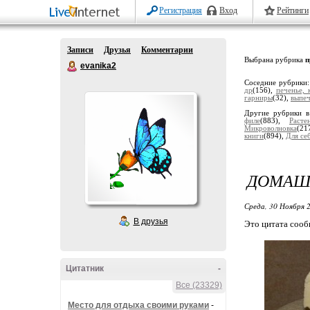
Регистрация
Вход
Рейтинги
Записи
Друзья
Комментарии
Выбрана рубрика
п
evanika2
Соседние рубрики
др
(156),
печенье, 
гарниры
(32),
выпеч
Другие рубрики в
филе
(883),
Расте
Микроволновка
(21
книги
(894),
Для се
ДОМАШН
Среда, 30 Ноября 2
В друзья
Это цитата соо
Цитатник
-
Все (23329)
Место для отдыха своими руками
-