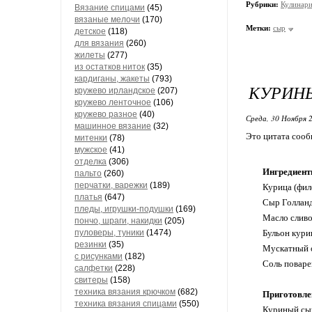
Рубрики:
Кулинари
Вязание спицами
(45)
вязаные мелочи
(170)
Метки:
сыр
детское
(118)
для вязания
(260)
жилеты
(277)
из остатков ниток
(35)
кардиганы, жакеты
(793)
КУРИН
кружево ирландское
(207)
кружево ленточное
(106)
кружево разное
(40)
Среда, 30 Ноября 2
машинное вязание
(32)
Это цитата соо
митенки
(78)
мужское
(41)
отделка
(306)
Ингредиент
пальто
(260)
перчатки, варежки
(189)
Курица (филе
платья
(647)
Сыр Голланд
пледы, игрушки-подушки
(169)
Масло сливо
пончо, шраги, накидки
(205)
пуловеры, туники
(1474)
Бульон кури
резинки
(35)
Мускатный о
с рисунками
(182)
Соль поварен
салфетки
(228)
свитеры
(158)
техника вязания крючком
(682)
Приготовле
техника вязания спицами
(550)
Куриный сыр 