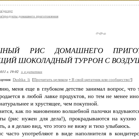
я/десерт
я/продукты домашнего приготовления
УШНЫЙ РИС ДОМАШНЕГО ПРИГО
ЩИЙ ШОКОЛАДНЫЙ ТУРРОН С ВОЗДУ
011 г. 19:02
+ в цитатник
бщения
Dushka_li
[
Прочитать целиком
+
В свой цитатник или сообщество!
]
ню, меня еще в глубоком детстве занимал вопрос, что 
родается в любой лавке продуктов, но тем не менее ино
натуральнее и хрустящее, чем покупной.
ится, как по мановению волшебной палочки вздуваются
еты (рис нужен для дела!), прокрадываются на кухню
ть, а я делаю вид, что этого не вижу и тихо улыбаюсь.
ис часто употребляют в виде наполнителя в кондитерс