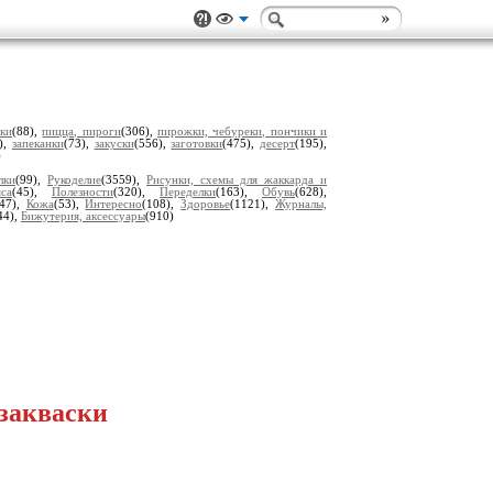
тки
(88),
пицца, пироги
(306),
пирожки, чебуреки, пончики и
),
запеканки
(73),
закуски
(556),
заготовки
(475),
десерт
(195),
)
лки
(99),
Рукоделие
(3559),
Рисунки, схемы для жаккарда и
са
(45),
Полезности
(320),
Переделки
(163),
Обувь
(628),
747),
Кожа
(53),
Интересно
(108),
Здоровье
(1121),
Журналы,
44),
Бижутерия, аксессуары
(910)
закваски