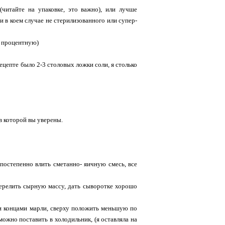
(читайте на упаковке, это важно), или лучше
и в коем случае не стерилизованного или супер-
и процентную)
рецепте было 2-3 столовых ложки соли, я столько
в которой вы уверены.
 постепенно влить сметанно- яичную смесь, все
перелить сырную массу, дать сыворотке хорошо
ми концами марли, сверху положить меньшую по
 можно поставить в холодильник, (я оставляла на