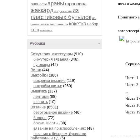
араны
горловина
ночь в холо
ананасы
жаккард
из
из джинсов
пластиковых бутылок
Приятного а
из
кокетка
набор
полиэтиленовых пакетов
сыр
шапочки
автор:recept
http://r
Рубрики
-
Бижутерия, аксессуары
(910)
бижутерия вязаная
(346)
Серия с
пуговицы
(42)
Вилка
(44)
Выкройки
(388)
Часть 1 
выкройки вязание
(119)
Часть 2 
выкройки шитье
(260)
Вышивка
(337)
...
лентами
(88)
Часть 1
изонить
(10)
Часть 1
Вязание
(8581)
Часть 1
безотрывное вязание
(46)
болеро
(72)
брюки, шорты
(38)
вязание на приспособлениях
(48)
вязание с бисером, бусинами,
пайетками и т.д.
(5)