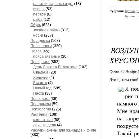
напитки, варенье и др.
(18)
овощи
(53)
Рубрики:
Кулинари
первое
(6)
Кулинари
рыба
(12)
Обувь
(628)
вязаная обувь
(312)
носки
(257)
Переделки
(163)
Полезности
(320)
ВОЗД
Пояса
(45)
пояса вязаные
(30)
ХРУСТЯ
Праздники
(852)
День Святого Валентина
(102)
Среда, 30 Ноября 2
Свадьба
(28)
Хелоуин
(4)
Это цитата соо
8 марта
(4)
Я пом
Новый год
(695)
Пасха
(38)
рис п
Проволока
(39)
намного 
Программы
(59)
Психология
(226)
Мне нрав
Растения
(109)
на запр
комнатные
(58)
дачные дела
(4)
похрусте
Рисунки, схемы для жаккарда и филе
Такой р
(883)