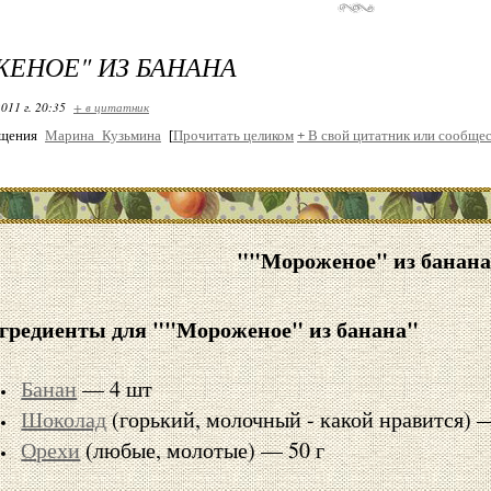
ЕНОЕ" ИЗ БАНАНА
011 г. 20:35
+ в цитатник
бщения
Марина_Кузьмина
[
Прочитать целиком
+
В свой цитатник или сообщес
""Мороженое" из банана
гредиенты для ""Мороженое" из банана"
Банан
— 4 шт
Шоколад
(горький, молочный - какой нравится) —
Орехи
(любые, молотые) — 50 г