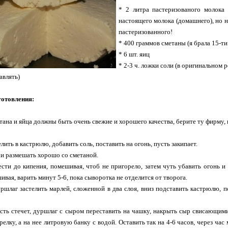
* 2 литра пастеризованого молока 
настоящего молока (домашнего), но н
пастеризованного!
* 400 граммов сметаны (я брала 15-т
* 6 шт. яиц
* 2-3 ч. ложки соли (в оригинальном 
авлять)
готовления:
тана и яйца должны быть очень свежие и хорошего качества, берите ту фирму, 
ить в кастрюлю, добавить соль, поставить на огонь, пусть закипает.
 и размешать хорошо со сметаной.
сти до кипения, помешивая, чтоб не пригорело, затем чуть убавить огонь и
ивая, варить минут 5-6, пока сыворотка не отделится от творога.
ршлаг застелить марлей, сложенной в два слоя, вниз подставить кастрюлю, 
сть стечет, дуршлаг с сыром переставить на чашку, накрыть сыр свисающи
елку, а на нее литровую банку с водой. Оставить так на 4-6 часов, через час