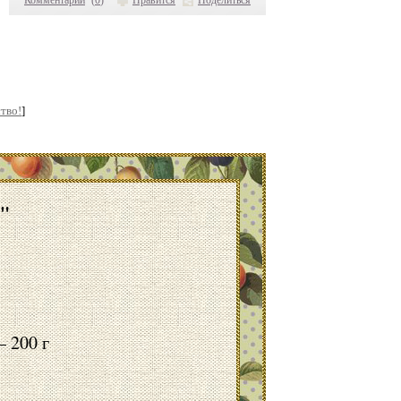
Комментарии
(
0
)
Нравится
Поделиться
тво!
]
"
 200 г