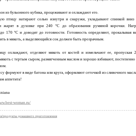
ьон из бульонного кубика, процеживают и охлаждают его.
ую птицу натирают солью изнутри и снаружи, укладывают спинкой вниз 
и жарят в духовке при 240 °С до образования румяной корочки. Нагр
до 170 °С и доводят до готовности. Готовность определяют, прокалывая 
ить в мякоть, а выделяющийся сок должен быть прозрачным.
ицу охлаждают, отделяют мякоть от костей и измельчают ее, пропуская 2
якоть с тертым сыром, размягченным маслом и хорошо взбивают, постепенно 
ном.
су формуют в виде батона или круга, оформляют сеточкой из сливочного масла
ам аппетита!
iniana
www.best-woman.ru/
я/продукты домашнего приготовления