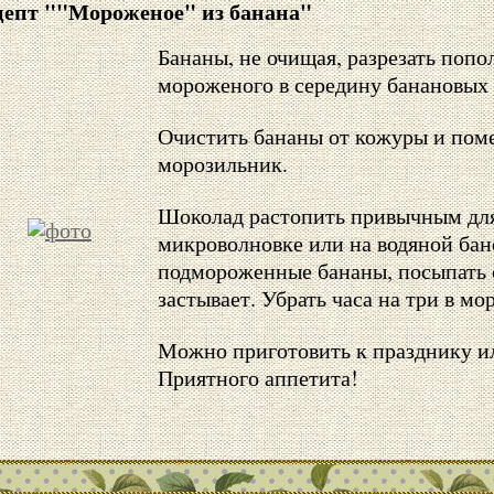
цепт ""Мороженое" из банана"
Бананы, не очищая, разрезать попо
мороженого в середину банановых
Очистить бананы от кожуры и поме
морозильник.
Шоколад растопить привычным для
микроволновке или на водяной бан
подмороженные бананы, посыпать 
застывает. Убрать часа на три в мо
Можно приготовить к празднику ил
Приятного аппетита!