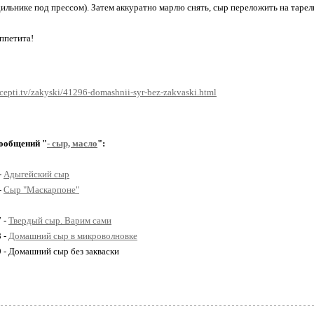
дильнике под прессом). Затем аккуратно марлю снять, сыр переложить на тарел
ппетита!
ecepti.tv/zakyski/41296-domashnii-syr-bez-zakvaski.html
ообщений "
- сыр, масло
":
-
Адыгейский сыр
-
Сыр "Маскарпоне"
7 -
Твердый сыр. Варим сами
8 -
Домашний сыр в микроволновке
9 - Домашний сыр без закваски