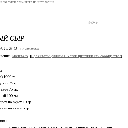
я/продукты домашнего приготовления
ЫЙ СЫР
011 г. 23:55
+ в цитатник
бщения
Martina25
[
Прочитать целиком
+
В свой цитатник или сообщество!
]
ы:
) 1000 гр.
ский 75 гр.
чное 75 гр.
ный 100 мл.
рех по вкусу 10 гр.
ная по вкусу 5 гр.
ние:
- оригинальная, интересная закуска, готовится просто, рецепт такой: