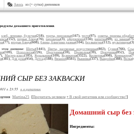
Авось
из (+ сутки) дневников
родукты домашнего приготовления
.
:
хлеб, лепешки, булочки
(218),
торты, пирожные
(167),
тесто
(97),
советы, приемы обрабо
кексы
(152),
первые блюда
(76),
пароварка
(3),
оформление
(156),
напитки
(69),
из лаваша
(75
ка
(77),
вторые блюда
(608),
блины, блинчики разные
(104),
без выпечки
(112),
мультиварка
(3
 этом дневнике:
Шитье
(1441),
Цветы, насекомые искусственные
(802),
Сумки
(766),
Ссы
ния
(109),
Психология
(226),
Программы
(59),
Проволока
(39),
Праздники
(852),
Поя
7),
Мастер-класс
(185),
Купальники
(109),
Кулинария
(3322),
Косметика
(998),
Компьютер
(
бя
(381),
Для дома
(954),
Детсад
(188),
Вязание
(8581),
Вышивка
(337),
Выкройки
(388),
Вилка
(
ИЙ СЫР БЕЗ ЗАКВАСКИ
011 г. 23:55
+ в цитатник
бщения
Martina25
[
Прочитать целиком
+
В свой цитатник или сообщество!
]
Домашний сыр без 
Ингредиенты: