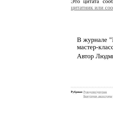
Это цитата со
цитатник или со
В журнале 
мастер-клас
Автор Людми
Рубрики:
Рукоделие/декупаж
Бижутерия, аксессуары