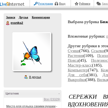
Регистрация
Вход
Рейтинги
Авос
Записи
Друзья
Комментарии
Выбрана рубрика
Биж
evanika2
Вложенные рубрики:
Другие рубрики в это
Сумки
(766),
Ссылки
(
Растения
(109),
Психо
Пояса
(45),
Полезнос
Мастер-класс
(185
Компьютер
(747),
Кож
Для себя
(381),
Дл
В друзья
Выкройки
(388),
Вилка
Цитатник
-
СЕРЕЖКИ В
Все (23329)
ВДОХНОВЕНИЯ
Место для отдыха своими руками
-