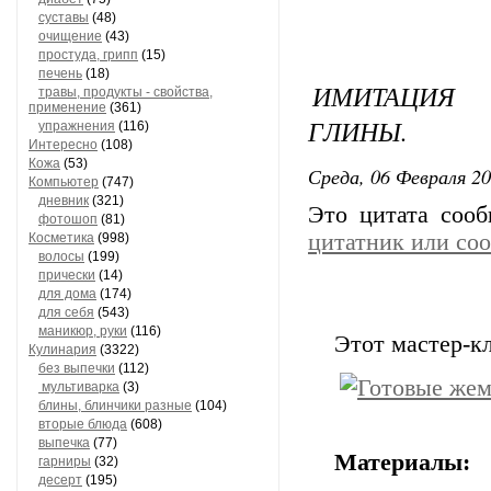
суставы
(48)
очищение
(43)
простуда, грипп
(15)
печень
(18)
ИМИТАЦИЯ
травы, продукты - свойства,
применение
(361)
ГЛИНЫ.
упражнения
(116)
Интересно
(108)
Кожа
(53)
Среда, 06 Февраля 20
Компьютер
(747)
дневник
(321)
Это цитата соо
фотошоп
(81)
цитатник или со
Косметика
(998)
волосы
(199)
прически
(14)
для дома
(174)
для себя
(543)
маникюр, руки
(116)
Этот мастер-к
Кулинария
(3322)
без выпечки
(112)
мультиварка
(3)
блины, блинчики разные
(104)
вторые блюда
(608)
выпечка
(77)
Материалы:
гарниры
(32)
десерт
(195)