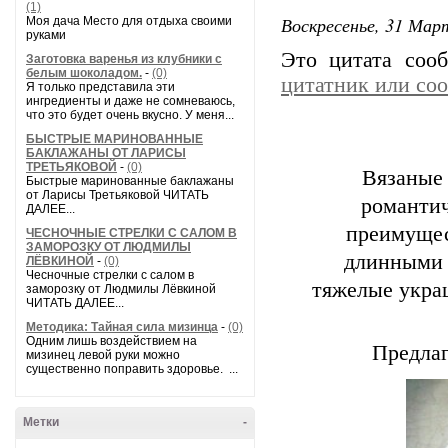
(1)
Воскресенье, 31 Март
Моя дача Место для отдыха своими
руками
Это цитата со
Заготовка варенья из клубники с
белым шоколадом.
-
(0)
цитатник или со
Я только представила эти
ингредиенты и даже не сомневаюсь,
что это будет очень вкусно. У меня...
БЫСТРЫЕ МАРИНОВАННЫЕ
БАКЛАЖАНЫ ОТ ЛАРИСЫ
ТРЕТЬЯКОВОЙ
-
(0)
Вязаные 
Быстрые маринованные баклажаны
от Ларисы Третьяковой ЧИТАТЬ
романтич
ДАЛЕЕ...
преимущес
ЧЕСНОЧНЫЕ СТРЕЛКИ С САЛОМ В
ЗАМОРОЗКУ ОТ ЛЮДМИЛЫ
длинными 
ЛЁВКИНОЙ
-
(0)
Чесночные стрелки с салом в
тяжелые укра
заморозку от Людмилы Лёвкиной
ЧИТАТЬ ДАЛЕЕ...
Методика: Тайная сила мизинца
-
(0)
Одним лишь воздействием на
Предлаг
мизинец левой руки можно
существенно поправить здоровье. ...
Метки
-