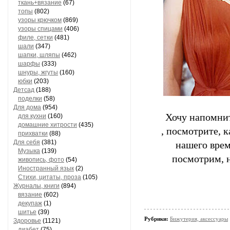
ткань+вязание
(67)
топы
(802)
узоры крючком
(869)
узоры спицами
(406)
филе, сетки
(481)
шали
(347)
шапки, шляпы
(462)
шарфы
(333)
шнуры, жгуты
(160)
юбки
(203)
Детсад
(188)
поделки
(58)
Для дома
(954)
Хочу напомнит
для кухни
(160)
домашние хитрости
(435)
, посмотрите, 
прихватки
(88)
Для себя
(381)
нашего врем
Музыка
(139)
посмотрим, н
живопись, фото
(54)
Иностранный язык
(2)
Стихи, цитаты, проза
(105)
Журналы, книги
(894)
вязание
(602)
декупаж
(1)
шитье
(39)
Рубрики:
Бижутерия, аксессуары
Здоровье
(1121)
диабет
(75)