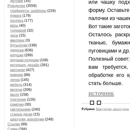
детские
(35)
или чашку подх
Рукоделие
(3559)
форму. Оставьте
трафареты, шаблоны
(226)
бумага
(179)
палочки из чаше
роспись
(177)
вазы
(40)
Вот такие загот
топиарий
(32)
Осталось раскр
часы
(15)
квиллинг
(3)
тканью, бумаж
бутылочки
(199)
пуговицами и др
декупаж
(636)
игрушки
(289)
Полезный совет:
игрушки-подушки
(108)
интерьер, дизайн
(391)
вам требуется,
картинки
(427)
обработке его 
коврики
(89)
лепка
(145)
стать больше.
мебель
(314)
мелочи
(206)
источник
мыло
(158)
плетение
(126)
рамочки
(30)
Рубрики:
Бижутерия, аксессуары
светильники
(240)
старые диски
(15)
шкатулки, коробочки
(248)
Ссылки
(99)
Сумки
(766)