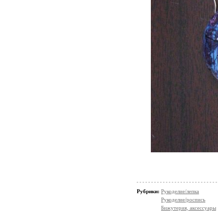
Рубрики:
Рукоделие/лепка
Рукоделие/роспись
Бижутерия, аксессуары