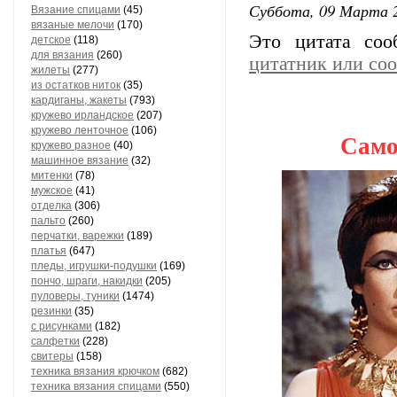
Суббота, 09 Марта 2
Вязание спицами
(45)
вязаные мелочи
(170)
Это цитата со
детское
(118)
для вязания
(260)
цитатник или со
жилеты
(277)
из остатков ниток
(35)
кардиганы, жакеты
(793)
кружево ирландское
(207)
кружево ленточное
(106)
Само
кружево разное
(40)
машинное вязание
(32)
митенки
(78)
мужское
(41)
отделка
(306)
пальто
(260)
перчатки, варежки
(189)
платья
(647)
пледы, игрушки-подушки
(169)
пончо, шраги, накидки
(205)
пуловеры, туники
(1474)
резинки
(35)
с рисунками
(182)
салфетки
(228)
свитеры
(158)
техника вязания крючком
(682)
техника вязания спицами
(550)