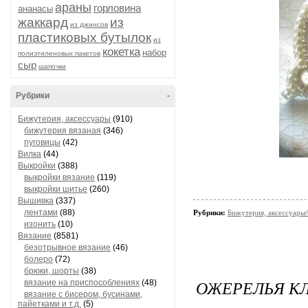
араны
горловина
ананасы
жаккард
из
из джинсов
пластиковых бутылок
из
кокетка
набор
полиэтиленовых пакетов
сыр
шапочки
Рубрики
-
Бижутерия, аксессуары
(910)
бижутерия вязаная
(346)
пуговицы
(42)
Вилка
(44)
Выкройки
(388)
выкройки вязание
(119)
выкройки шитье
(260)
Вышивка
(337)
лентами
(88)
Рубрики:
Бижутерия, аксессуары/
изонить
(10)
Вязание
(8581)
безотрывное вязание
(46)
болеро
(72)
брюки, шорты
(38)
ОЖЕРЕЛЬЯ К
вязание на приспособлениях
(48)
вязание с бисером, бусинами,
пайетками и т.д.
(5)