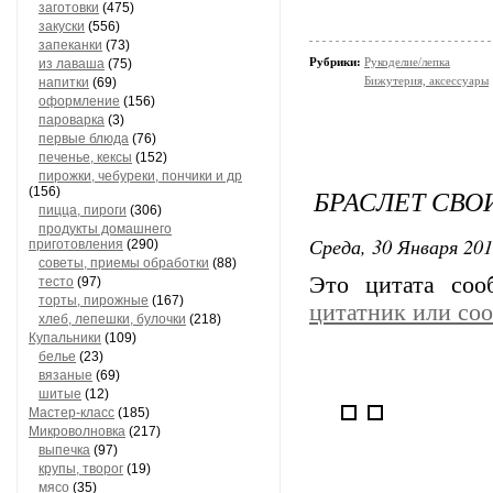
заготовки
(475)
закуски
(556)
запеканки
(73)
Рубрики:
Рукоделие/лепка
из лаваша
(75)
Бижутерия, аксессуары
напитки
(69)
оформление
(156)
пароварка
(3)
первые блюда
(76)
печенье, кексы
(152)
пирожки, чебуреки, пончики и др
БРАСЛЕТ СВО
(156)
пицца, пироги
(306)
продукты домашнего
Среда, 30 Января 201
приготовления
(290)
советы, приемы обработки
(88)
Это цитата со
тесто
(97)
торты, пирожные
(167)
цитатник или со
хлеб, лепешки, булочки
(218)
Купальники
(109)
белье
(23)
вязаные
(69)
шитые
(12)
Мастер-класс
(185)
Микроволновка
(217)
выпечка
(97)
крупы, творог
(19)
мясо
(35)