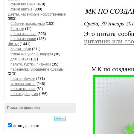
сумки вязаные
(479)
МК ПО СОЗД
сумки шитые
(300)
Цветы, насекомые искусственные
(802)
Среда, 30 Января 201
бабочки, насекомые
(103)
бантики
(11)
Это цитата соо
цветы вязаные
(323)
цветы из ткани
(185)
цитатник или со
Шитье
(1441)
брюки, юбки
(211)
головные уборы, шарфы
(36)
для шитья
(181)
пальто, куртки, пиджаки
(35)
МК по создани
переделка, украшение одежды
(273)
платья, блузки
(471)
техника шитья
(248)
шитые мелочи
(81)
шитье для дома
(156)
Поиск по дневнику
-
в этом дневнике