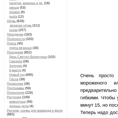
напитки, варенье и др.
(18)
овощи
(53)
первое
(6)
рыба
(12)
Обувь
(628)
вязаная обувь
(312)
носки
(257)
Переделки
(163)
Полезности
(320)
Пояса
(45)
пояса вязаные
(30)
Праздники
(852)
День Святого Валентина
(102)
Свадьба
(28)
Хелоуин
(4)
8 марта
(4)
Новый год
(695)
Очень просто 
Пасха
(38)
мороженого и
Проволока
(39)
Программы
(59)
предварительно 
Психология
(226)
гибкими. Чтобы 
Растения
(109)
комнатные
(58)
минут 15, но пос
дачные дела
(4)
Рисунки, схемы для жаккарда и филе
Теперь надо дос
(883)