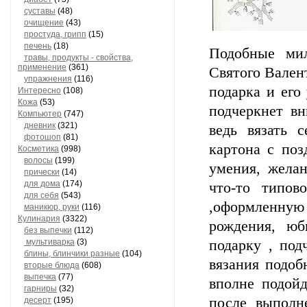
суставы
(48)
очищение
(43)
простуда, грипп
(15)
печень
(18)
Подобные ми
травы, продукты - свойства,
применение
(361)
Святого Вален
упражнения
(116)
подарка и его
Интересно
(108)
Кожа
(53)
подчеркнет в
Компьютер
(747)
дневник
(321)
ведь вязать 
фотошоп
(81)
картона с поз
Косметика
(998)
волосы
(199)
умения, желан
прически
(14)
для дома
(174)
что-то типов
для себя
(543)
,оформленную
маникюр, руки
(116)
Кулинария
(3322)
рождения, юб
без выпечки
(112)
мультиварка
(3)
подарку , под
блины, блинчики разные
(104)
вязания подоб
вторые блюда
(608)
выпечка
(77)
вполне подойд
гарниры
(32)
после выполн
десерт
(195)