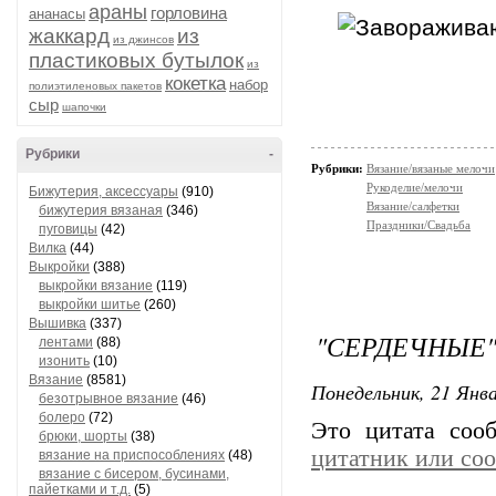
араны
горловина
ананасы
жаккард
из
из джинсов
пластиковых бутылок
из
кокетка
набор
полиэтиленовых пакетов
сыр
шапочки
Рубрики
-
Рубрики:
Вязание/вязаные мелочи
Рукоделие/мелочи
Бижутерия, аксессуары
(910)
Вязание/салфетки
бижутерия вязаная
(346)
Праздники/Свадьба
пуговицы
(42)
Вилка
(44)
Выкройки
(388)
выкройки вязание
(119)
выкройки шитье
(260)
Вышивка
(337)
"СЕРДЕЧНЫЕ"
лентами
(88)
изонить
(10)
Вязание
(8581)
Понедельник, 21 Янва
безотрывное вязание
(46)
болеро
(72)
Это цитата со
брюки, шорты
(38)
цитатник или со
вязание на приспособлениях
(48)
вязание с бисером, бусинами,
пайетками и т.д.
(5)