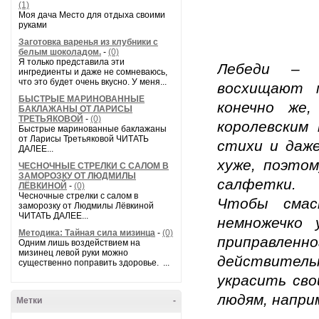
(1)
Моя дача Место для отдыха своими
руками
Заготовка варенья из клубники с
белым шоколадом.
-
(0)
Я только представила эти
Лебеди – 
ингредиенты и даже не сомневаюсь,
что это будет очень вкусно. У меня...
восхищают м
БЫСТРЫЕ МАРИНОВАННЫЕ
конечно же
БАКЛАЖАНЫ ОТ ЛАРИСЫ
ТРЕТЬЯКОВОЙ
-
(0)
королевским
Быстрые маринованные баклажаны
от Ларисы Третьяковой ЧИТАТЬ
стихи и даже
ДАЛЕЕ...
хуже, поэто
ЧЕСНОЧНЫЕ СТРЕЛКИ С САЛОМ В
ЗАМОРОЗКУ ОТ ЛЮДМИЛЫ
салфетки.
ЛЁВКИНОЙ
-
(0)
Чесночные стрелки с салом в
Чтобы смас
заморозку от Людмилы Лёвкиной
ЧИТАТЬ ДАЛЕЕ...
немножечко 
Методика: Тайная сила мизинца
-
(0)
приправленно
Одним лишь воздействием на
мизинец левой руки можно
действитель
существенно поправить здоровье. ...
украсить сво
людям, напри
Метки
-