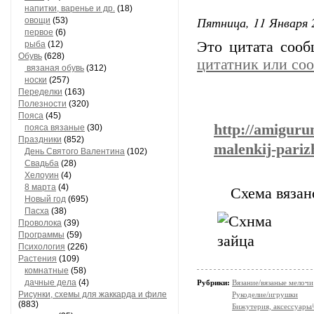
напитки, варенье и др.
(18)
Пятница, 11 Января 
овощи
(53)
первое
(6)
Это цитата соо
рыба
(12)
Обувь
(628)
цитатник или со
вязаная обувь
(312)
носки
(257)
Переделки
(163)
Полезности
(320)
Пояса
(45)
http://amiguru
пояса вязаные
(30)
Праздники
(852)
malenkij-pariz
День Святого Валентина
(102)
Свадьба
(28)
Хелоуин
(4)
8 марта
(4)
Схема вязан
Новый год
(695)
Пасха
(38)
Проволока
(39)
Программы
(59)
Психология
(226)
Растения
(109)
комнатные
(58)
дачные дела
(4)
Рубрики:
Вязание/вязаные мелочи
Рисунки, схемы для жаккарда и филе
Рукоделие/игрушки
(883)
Бижутерия, аксессуары/