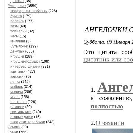
детские
(35)
Рукоделие
(3559)
трафареты, шаблоны
(226)
бумага
(179)
роспись
(177)
вазы
(40)
АНГЕЛОЧКИ 
топиарий
(32)
часы
(15)
Суббота, 05 Января 2
квиллинг
(3)
бутылочки
(199)
Это цитата со
декупаж
(636)
игрушки
(289)
цитатник или со
игрушки-подушки
(108)
интерьер, дизайн
(391)
картинки
(427)
коврики
(89)
Анге
лепка
(145)
мебель
(314)
1.
мелочи
(206)
к сожалению
мыло
(158)
плетение
(126)
полностью
рамочки
(30)
светильники
(240)
старые диски
(15)
2.
О вязании
шкатулки, коробочки
(248)
Ссылки
(99)
Сумки
(766)