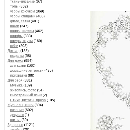
ткань+вязание
(67)
топы
(802)
узоры крючком
(869)
узоры спицами
(406)
филе, сетки
(481)
шали
(347)
шапки, шляпы
(462)
шарфы
(333)
шнуры, жгуты
(160)
юбки
(203)
Детсад
(188)
поделки
(58)
Для дома
(954)
для кухни
(160)
домашние хитрости
(435)
прихватки
(88)
Для себя
(381)
Музыка
(139)
живопись, фото
(54)
Иностранный язык
(2)
Стихи, цитаты, проза
(105)
Журналы, книги
(894)
вязание
(602)
декупаж
(1)
шитье
(39)
Здоровье
(1121)
диабет
(75)