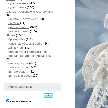
сумки вязаные
(479)
сумки шитые
(300)
Цветы, насекомые искусственные
(802)
бабочки, насекомые
(103)
бантики
(11)
цветы вязаные
(323)
цветы из ткани
(185)
Шитье
(1441)
брюки, юбки
(211)
головные уборы, шарфы
(36)
для шитья
(181)
пальто, куртки, пиджаки
(35)
переделка, украшение одежды
(273)
платья, блузки
(471)
техника шитья
(248)
шитые мелочи
(81)
шитье для дома
(156)
Поиск по дневнику
-
в этом дневнике