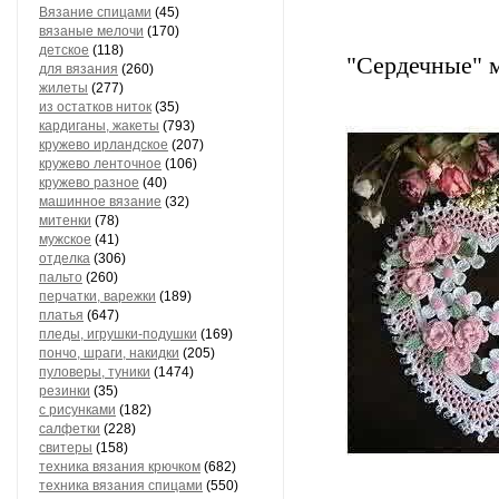
Вязание спицами
(45)
вязаные мелочи
(170)
детское
(118)
"Сердечные" м
для вязания
(260)
жилеты
(277)
из остатков ниток
(35)
кардиганы, жакеты
(793)
кружево ирландское
(207)
кружево ленточное
(106)
кружево разное
(40)
машинное вязание
(32)
митенки
(78)
мужское
(41)
отделка
(306)
пальто
(260)
перчатки, варежки
(189)
платья
(647)
пледы, игрушки-подушки
(169)
пончо, шраги, накидки
(205)
пуловеры, туники
(1474)
резинки
(35)
с рисунками
(182)
салфетки
(228)
свитеры
(158)
техника вязания крючком
(682)
техника вязания спицами
(550)