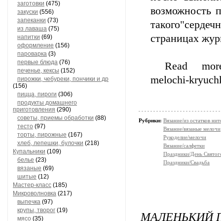
заготовки
(475)
возможность п
закуски
(556)
запеканки
(73)
такого"серде
из лаваша
(75)
страницах журн
напитки
(69)
оформление
(156)
пароварка
(3)
первые блюда
(76)
Read more: ht
печенье, кексы
(152)
melochi-kryuch
пирожки, чебуреки, пончики и др
(156)
пицца, пироги
(306)
продукты домашнего
приготовления
(290)
советы, приемы обработки
(88)
Рубрики:
Вязание/из остатков нит
тесто
(97)
Вязание/вязаные мелочи
торты, пирожные
(167)
Рукоделие/мелочи
хлеб, лепешки, булочки
(218)
Вязание/салфетки
Купальники
(109)
Праздники/День Святог
белье
(23)
Праздники/Свадьба
вязаные
(69)
шитые
(12)
Мастер-класс
(185)
Микроволновка
(217)
выпечка
(97)
крупы, творог
(19)
МАЛЕНЬКИЙ 
мясо
(35)