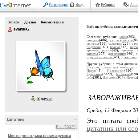
Регистрация
Вход
Рейтинги
Авос
Записи
Друзья
Комментарии
Выбрана рубрика
вязаные мелоч
evanika2
Соседние рубрики:
юбки
(203)
спицами
(406),
узоры крючком
(8
свитеры
(158),
салфетки
(228),
с р
подушки
(169),
платья
(647),
перч
кружево разное
(40),
кружево л
жилеты
(277),
для вязания
(260),
д
приспособлениях
(48),
брюки, шо
Другие рубрики в этом дневник
Рисунки, схемы для жаккарда и
Пояса
(45),
Полезности
(320),
Кулинария
(3322),
Косметика
(99
себя
(381),
Для дома
(954),
Детсад
ЗАВОРАЖИВА
В друзья
Среда, 13 Февраля 20
Это цитата со
Цитатник
-
Все (23329)
цитатник или со
Место для отдыха своими руками
-