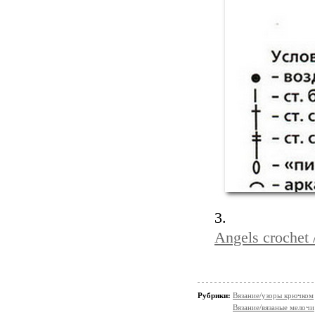
3.
Angels crochet
Рубрики:
Вязание/узоры крючком
Вязание/вязаные мелочи