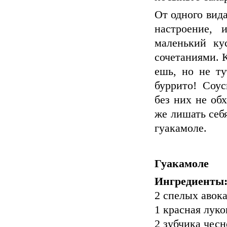
От одного вид
настроение,
маленький ку
сочетаниями. К
ешь, но не ту
буррито! Соус
без них не об
же лишать себ
гуакамоле.
Гуакамоле
Ингредиенты
2 спелых авока
1 красная луко
2 зубчика чесн