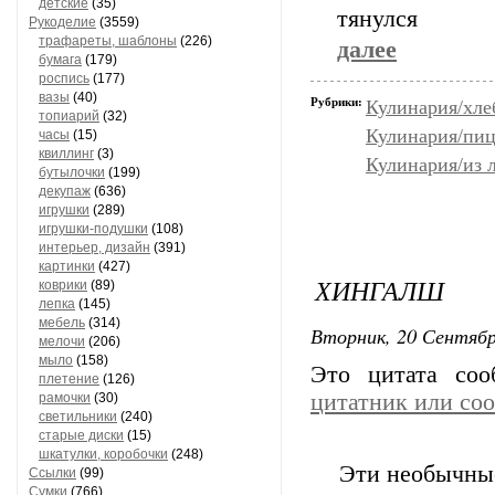
детские
(35)
тянулся
Рукоделие
(3559)
трафареты, шаблоны
(226)
далее
бумага
(179)
роспись
(177)
вазы
(40)
Рубрики:
Кулинария/хле
топиарий
(32)
Кулинария/пиц
часы
(15)
квиллинг
(3)
Кулинария/из 
бутылочки
(199)
декупаж
(636)
игрушки
(289)
игрушки-подушки
(108)
интерьер, дизайн
(391)
картинки
(427)
ХИНГАЛШ
коврики
(89)
лепка
(145)
мебель
(314)
Вторник, 20 Сентябр
мелочи
(206)
мыло
(158)
Это цитата со
плетение
(126)
цитатник или со
рамочки
(30)
светильники
(240)
старые диски
(15)
шкатулки, коробочки
(248)
Эти необычны
Ссылки
(99)
Сумки
(766)