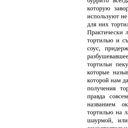
буррито всег
которую заво
используют не
для них тортил
Практически 
тортилью и съ
соус, придер
разбушевавшее
тортильи пек
которые назы
которой нам да
получения то
правда совсе
названием о
тортилью на л
шаурмой, или