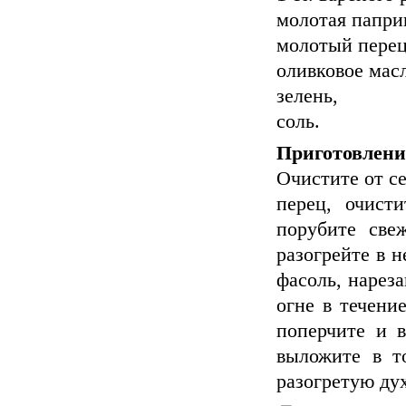
молотая папри
молотый перец
оливковое мас
зелень,
соль.
Приготовлени
Очистите от с
перец, очист
порубите све
разогрейте в н
фасоль, нарез
огне в течение
поперчите и 
выложите в т
разогретую дух