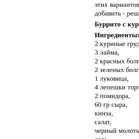
этих вариантов
добавить - реш
Буррито с ку
Ингредиенты
2 куриные гру
3 лайма,
2 красных бол
2 зеленых болг
1 луковица,
4 лепешки тор
2 помидора,
60 гр сыра,
кинза,
салат,
черный молоты