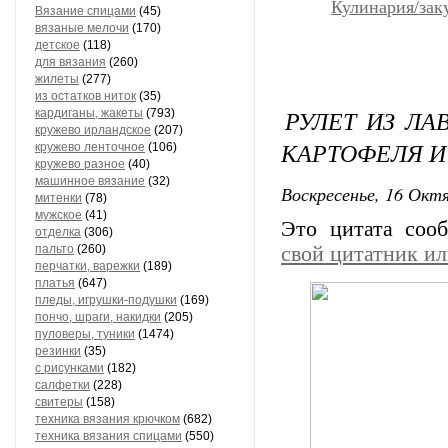
Кулинария/зак
Вязание спицами
(45)
вязаные мелочи
(170)
детское
(118)
для вязания
(260)
жилеты
(277)
из остатков ниток
(35)
РУЛЕТ ИЗ ЛА
кардиганы, жакеты
(793)
кружево ирландское
(207)
КАРТОФЕЛЯ И
кружево ленточное
(106)
кружево разное
(40)
машинное вязание
(32)
Воскресенье, 16 Октя
митенки
(78)
мужское
(41)
Это цитата со
отделка
(306)
пальто
(260)
свой цитатник и
перчатки, варежки
(189)
платья
(647)
пледы, игрушки-подушки
(169)
пончо, шраги, накидки
(205)
пуловеры, туники
(1474)
резинки
(35)
с рисунками
(182)
салфетки
(228)
свитеры
(158)
техника вязания крючком
(682)
техника вязания спицами
(550)