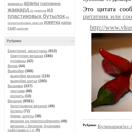
араны
горловина
ананасы
Это цитата со
жаккард
из
из джинсов
пластиковых бутылок
цитатник или со
из
кокетка
набор
полиэтиленовых пакетов
http://www.vku
сыр
шапочки
Рубрики
-
Бижутерия, аксессуары
(910)
бижутерия вязаная
(346)
пуговицы
(42)
Вилка
(44)
Выкройки
(388)
выкройки вязание
(119)
выкройки шитье
(260)
Вышивка
(337)
лентами
(88)
изонить
(10)
Вязание
(8581)
безотрывное вязание
(46)
болеро
(72)
брюки, шорты
(38)
вязание на приспособлениях
(48)
Рубрики:
Кулинария/из 
вязание с бисером, бусинами,
пайетками и т.д.
(5)