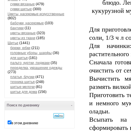
блюдо. Ле
сумки вязаные
(479)
сумки шитые
(300)
кукурузной му
Цветы, насекомые искусственные
(802)
бабочки, насекомые
(103)
бантики
(11)
Для приготовле
цветы вязаные
(323)
соли, 1/3 ч л с
цветы из ткани
(185)
Шитье
(1441)
Для начинк
брюки, юбки
(211)
растительного 
головные уборы, шарфы
(36)
для шитья
(181)
Сначала готов
пальто, куртки, пиджаки
(35)
переделка, украшение одежды
очистить от се
(273)
платья, блузки
(471)
Вычистить мя
техника шитья
(248)
размять вилкой
шитые мелочи
(81)
шитье для дома
(156)
Приготовить те
и немного му
Поиск по дневнику
-
оладьи.
Всыпать на
в этом дневнике
сформировать 