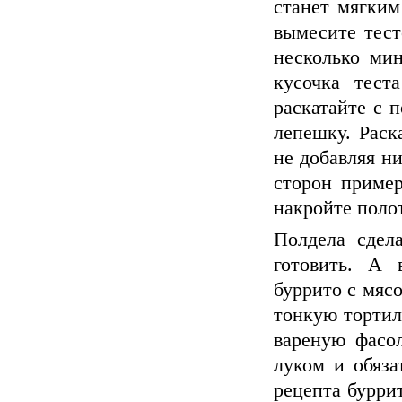
станет мягким
вымесите тест
несколько ми
кусочка тест
раскатайте с 
лепешку. Раск
не добавляя н
сторон пример
накройте поло
Полдела сдела
готовить. А 
буррито с мясо
тонкую тортил
вареную фасол
луком и обяза
рецепта буррит