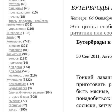
суставы
(48)
БУТЕРБРОДЫ 
очищение
(43)
простуда, грипп
(15)
Четверг, 06 Октября
печень
(18)
травы, продукты - свойства,
применение
(361)
Это цитата соо
упражнения
(116)
цитатник или со
Интересно
(108)
Кожа
(53)
Бутерброды к
Компьютер
(747)
дневник
(321)
фотошоп
(81)
Косметика
(998)
30 Сен 2011, Авто
волосы
(199)
прически
(14)
для дома
(174)
для себя
(543)
маникюр, руки
(116)
Тонкий лаваш
Кулинария
(3322)
приготовить р
без выпечки
(112)
мультиварка
(3)
быть мясные, 
блины, блинчики разные
(104)
вторые блюда
(608)
понадобиться:
выпечка
(77)
сосиски, кетчу
гарниры
(32)
десерт
(195)