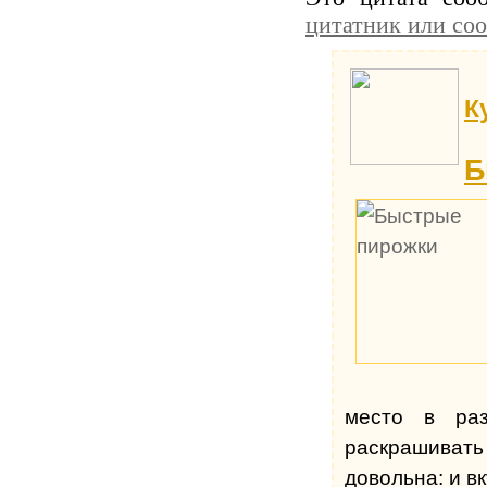
цитатник или со
К
Б
место в раз
раскрашиват
довольна: и вк