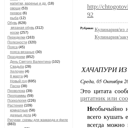
напитки, варенье и др.
(18)
http://chtogoto
овощи
(53)
первое
(6)
92
рыба
(12)
Обувь
(628)
вязаная обувь
(312)
Рубрики:
Кулинария/из 
носки
(257)
Кулинария/зак
Переделки
(163)
Полезности
(320)
Пояса
(45)
пояса вязаные
(30)
Праздники
(852)
День Святого Валентина
(102)
Свадьба
(28)
ХАЧАПУРИ ИЗ
Хелоуин
(4)
8 марта
(4)
Среда, 05 Октября 20
Новый год
(695)
Пасха
(38)
Это цитата соо
Проволока
(39)
Программы
(59)
цитатник или со
Психология
(226)
Растения
(109)
Н
еобычыйно н
комнатные
(58)
дачные дела
(4)
всего кушать 
Рисунки, схемы для жаккарда и филе
всегда можно 
(883)