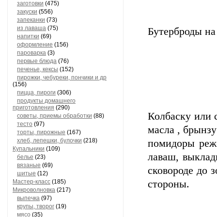
заготовки
(475)
закуски
(556)
запеканки
(73)
из лаваша
(75)
Бутерброды на
напитки
(69)
оформление
(156)
пароварка
(3)
первые блюда
(76)
печенье, кексы
(152)
пирожки, чебуреки, пончики и др
(156)
пицца, пироги
(306)
продукты домашнего
приготовления
(290)
Колбаску или 
советы, приемы обработки
(88)
тесто
(97)
масла , брынз
торты, пирожные
(167)
хлеб, лепешки, булочки
(218)
помидоры реж
Купальники
(109)
лаваш, выклад
белье
(23)
вязаные
(69)
сковороде до 
шитые
(12)
Мастер-класс
(185)
стороны.
Микроволновка
(217)
выпечка
(97)
крупы, творог
(19)
мясо
(35)