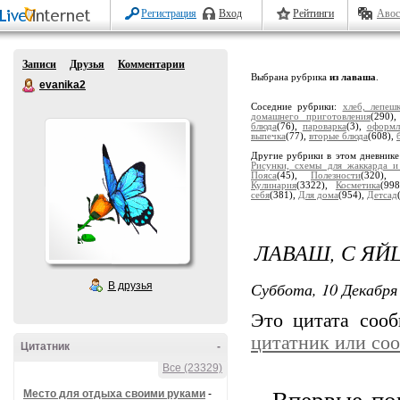
Регистрация
Вход
Рейтинги
Авос
Записи
Друзья
Комментарии
Выбрана рубрика
из лаваша
.
evanika2
Соседние рубрики:
хлеб, лепеш
домашнего приготовления
(290)
блюда
(76),
пароварка
(3),
оформл
выпечка
(77),
вторые блюда
(608),
Другие рубрики в этом дневник
Рисунки, схемы для жаккарда и
Пояса
(45),
Полезности
(320),
Кулинария
(3322),
Косметика
(99
себя
(381),
Для дома
(954),
Детсад
ЛАВАШ, С Я
Суббота, 10 Декабря 
В друзья
Это цитата соо
цитатник или со
Цитатник
-
Все (23329)
Место для отдыха своими руками
-