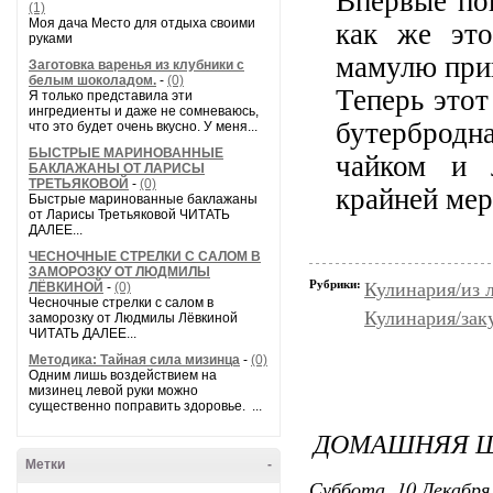
Впервые по
(1)
Моя дача Место для отдыха своими
как же это
руками
мамулю приг
Заготовка варенья из клубники с
белым шоколадом.
-
(0)
Теперь этот
Я только представила эти
ингредиенты и даже не сомневаюсь,
бутербродн
что это будет очень вкусно. У меня...
БЫСТРЫЕ МАРИНОВАННЫЕ
чайком и 
БАКЛАЖАНЫ ОТ ЛАРИСЫ
ТРЕТЬЯКОВОЙ
-
(0)
крайней мер
Быстрые маринованные баклажаны
от Ларисы Третьяковой ЧИТАТЬ
ДАЛЕЕ...
ЧЕСНОЧНЫЕ СТРЕЛКИ С САЛОМ В
ЗАМОРОЗКУ ОТ ЛЮДМИЛЫ
Рубрики:
Кулинария/из 
ЛЁВКИНОЙ
-
(0)
Чесночные стрелки с салом в
Кулинария/зак
заморозку от Людмилы Лёвкиной
ЧИТАТЬ ДАЛЕЕ...
Методика: Тайная сила мизинца
-
(0)
Одним лишь воздействием на
мизинец левой руки можно
существенно поправить здоровье. ...
ДОМАШНЯЯ Ш
Метки
-
Суббота, 10 Декабря 