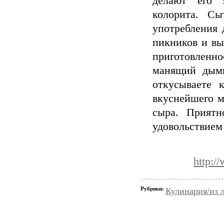
делают его я
колорита. Сы
употребления 
пикников и вые
приготовленн
манящий дымн
откусываете 
вкуснейшего м
сыра. Приятн
удовольствием
http:/
Рубрики:
Кулинария/из 