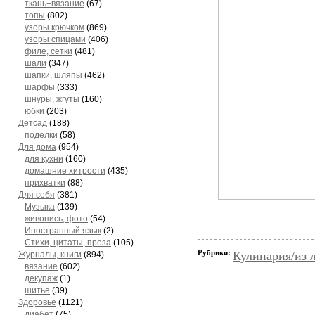
ткань+вязание
(67)
топы
(802)
узоры крючком
(869)
узоры спицами
(406)
филе, сетки
(481)
шали
(347)
шапки, шляпы
(462)
шарфы
(333)
шнуры, жгуты
(160)
юбки
(203)
Детсад
(188)
поделки
(58)
Для дома
(954)
для кухни
(160)
домашние хитрости
(435)
прихватки
(88)
Для себя
(381)
Музыка
(139)
живопись, фото
(54)
Иностранный язык
(2)
Стихи, цитаты, проза
(105)
Рубрики:
Кулинария/из 
Журналы, книги
(894)
вязание
(602)
декупаж
(1)
шитье
(39)
Здоровье
(1121)
диабет
(75)