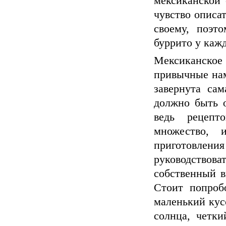
мексиканской 
чувство описа
своему, поэт
буррито у кажд
Мексиканское
привычные нам
завернута сам
должно быть о
ведь рецепт
множество, 
приготовления
руководство
собственный в
Стоит попробо
маленький кус
солнца, четк