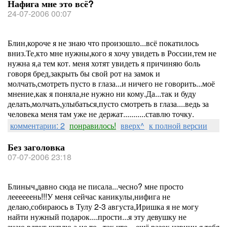
Нафига мне это всё?
24-07-2006 00:07
Блин,короче я не знаю что произошло...всё покатилось
вниз.Те,кто мне нужны,кого я хочу увидеть в России,тем не
нужна я,а тем кот. меня хотят увидеть я причиняю боль
говоря бред,закрыть бы свой рот на замок и
молчать,смотреть пусто в глаза...и ничего не говорить...моё
мнение,как я поняла,не нужно ни кому.Да...так и буду
делать,молчать,улыбаться,пусто смотреть в глаза....ведь за
человека меня там уже не держат...........ставлю точку.
комментарии: 2
понравилось!
вверх^
к полной версии
Без заголовка
07-07-2006 23:18
Блиныч,давно сюда не писала...чесно? мне просто
леееееень!!!У меня сейчас каникулы,нифига не
делаю,собираюсь в Тулу 2-3 августа,Иришка я не могу
найти нужный подарок....прости...я эту девушку не
знаю,вдруг куплю а не то...так что ...ещё разок извини,я тебя