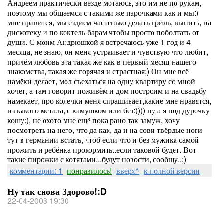
Андреем практически везде мотаюсь, это им не по рукам,
поэтому мы общаемся с такими же парочками как и мы:)
мне нравится, мы ездием частенько делать гриль, выпить, на
дискотеку и по коктель-барам чтобы просто поболтать от
души. С моим Андрюшкой я встречаюсь уже 1 год и 4
месяца, не знаю, он меня устраивает и чувствую что любит,
причём любовь эта такая же как в первый месяц нашего
знакомства, такая же горячая и страстная;) Он мне всё
намёки делает, мол съехаться на одну квартиру со мной
хочет, а там говорит поживём и дом построим и на свадьбу
намекает, про колечки меня спрашивает,какие мне нравятся,
из какого метала, с камушком или без:)))) ну а я под дурочку
кошу:), не охото мне ещё пока рано так замуж, хочу
посмотреть на него, что да как, да и на сови твёрдые ноги
тут в германии встать, чтоб если что и без мужика самой
прожить и ребёнка прокормить..если таковой будет. Вот
такие пирожки с котятами...будут новости, сообщу..;)
комментарии: 1
понравилось!
вверх^
к полной версии
Ну так снова Здорово!:D
22-04-2008 19:30