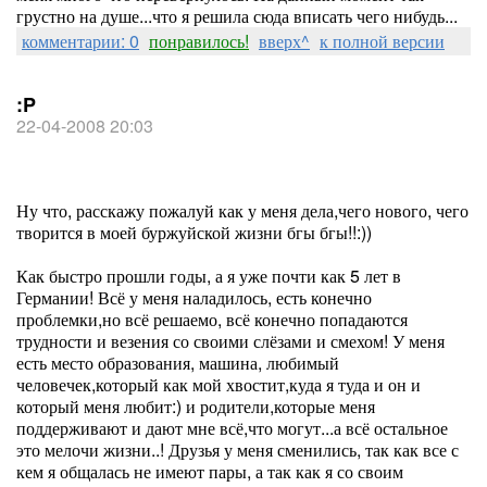
грустно на душе...что я решила сюда вписать чего нибудь...
комментарии: 0
понравилось!
вверх^
к полной версии
:P
22-04-2008 20:03
Ну что, расскажу пожалуй как у меня дела,чего нового, чего
творится в моей буржуйской жизни бгы бгы!!:))
Как быстро прошли годы, а я уже почти как 5 лет в
Германии! Всё у меня наладилось, есть конечно
проблемки,но всё решаемо, всё конечно попадаются
трудности и везения со своими слёзами и смехом! У меня
есть место образования, машина, любимый
человечек,который как мой хвостит,куда я туда и он и
который меня любит:) и родители,которые меня
поддерживают и дают мне всё,что могут...а всё остальное
это мелочи жизни..! Друзья у меня сменились, так как все с
кем я общалась не имеют пары, а так как я со своим