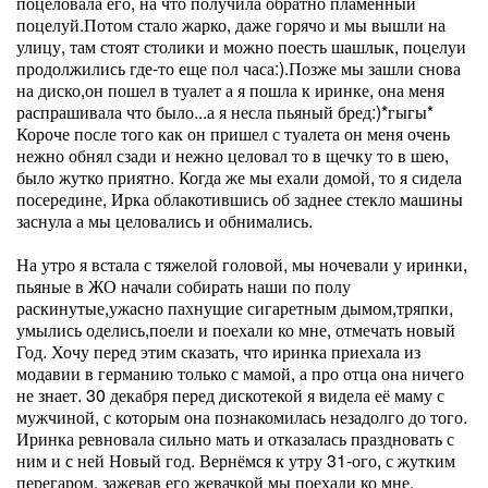
поцеловала его, на что получила обратно пламенный
поцелуй.Потом стало жарко, даже горячо и мы вышли на
улицу, там стоят столики и можно поесть шашлык, поцелуи
продолжились где-то еще пол часа:).Позже мы зашли снова
на диско,он пошел в туалет а я пошла к иринке, она меня
распрашивала что было...а я несла пьяный бред:)*гыгы*
Короче после того как он пришел с туалета он меня очень
нежно обнял сзади и нежно целовал то в щечку то в шею,
было жутко приятно. Когда же мы ехали домой, то я сидела
посередине, Ирка облакотившись об заднее стекло машины
заснула а мы целовались и обнимались.
На утро я встала с тяжелой головой, мы ночевали у иринки,
пьяные в ЖО начали собирать наши по полу
раскинутые,ужасно пахнущие сигаретным дымом,тряпки,
умылись оделись,поели и поехали ко мне, отмечать новый
Год. Хочу перед этим сказать, что иринка приехала из
модавии в германию только с мамой, а про отца она ничего
не знает. 30 декабря перед дискотекой я видела её маму с
мужчиной, с которым она познакомилась незадолго до того.
Иринка ревновала сильно мать и отказалась праздновать с
ним и с ней Новый год. Вернёмся к утру 31-ого, с жутким
перегаром, зажевав его жевачкой мы поехали ко мне.