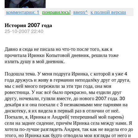
комментарии: 1
понравилось!
вверх^
к полной версии
История 2007 года
25-10-2007 22:40
Давно я сюда не писала но что-то после того, как я
прочитала Иринки Копытовой дневник, решила тоже
излить душу в мой дневник.
Подошла тема. У меня подруга Иринка, с которой я уже 4
года дружусь и живу в германии неподалёку друг от друга,
мы с ней много пережили за эти три года, она моя
ровестница. У нас всё было прекрасно, мы ездили друг
другу, ночевали, гуляли вместе, до нового 2007 года. 30
декабря я и она поехали с 3 незнакомыми мне парнями на
дискотеку, я их видела в первый раз в отличии от неё.
Поехали, я, Иринка и Андрей( теперешный мой парень)
сели на заднее сидение, причём Иринка села между нами. Я
хотела по-лучше разглядеть Андрея, так как не видела его до
этого, но Иринка как будто отводила мои взгляды от него и