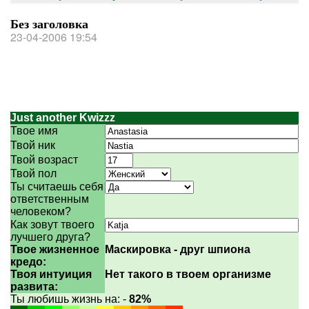
Без заголовка
23-04-2006 19:54
Just another Kwizzz
Твое имя
Твой ник
Твой возраст
Твой пол
Ты считаешь себя
ответственным
человеком?
Как зовут твоего
лучшего друга?
Твое жизненное
Маскировка - друг шпиона
кредо:
Твоя интуиция
Нет такого в твоем организме
развита:
Ты любишь жизнь на: -
82%