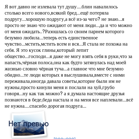
Я вот давно не излевала тут душу....блин навалилось
столько всего нового,всякий бред...ещё потеряла
подругу...хорошую подругу,а всё из-за чего? не знаю...я
просто не знаю что ожидают от меня люди...да и что можно
от меня ожидать..?Разошлась со своим парнем которого
безумно любила...теперь есть единственное
чувство...мстить,мстить всем и вся...Я стала не похожа на
себя. Я это кусок глины,который лепит
общество...господи...я даже не могу взять себя в руки,что за
напасть,чёрная полоса,она как будто затянулась над моей
жизнью словно чёрная туча...а главное что мне безумно
обидно...те люди которых я выслушивала,вместе с ними
переживала,иногда давала советы,которие были им не
нужны,просто кинули меня и послали на хуй,грубо
говоря...ну как так можно? а я думала настоящие друзья
познаются в беде,беда настала и на меня все наплевали...всё
не нужна....спасибо дорогая подруга...