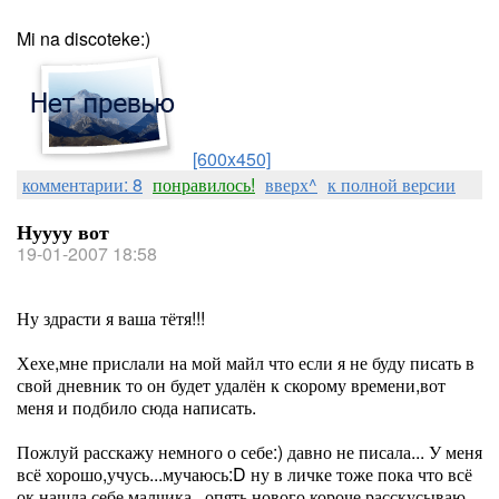
Mi na discoteke:)
[600x450]
комментарии: 8
понравилось!
вверх^
к полной версии
Нуууу вот
19-01-2007 18:58
Ну здрасти я ваша тётя!!!
Хехе,мне прислали на мой майл что если я не буду писать в
свой дневник то он будет удалён к скорому времени,вот
меня и подбило сюда написать.
Пожлуй расскажу немного о себе:) давно не писала... У меня
всё хорошо,учусь...мучаюсь:D ну в личке тоже пока что всё
ок,нашла себе малчика...опять нового,короче расскусываю