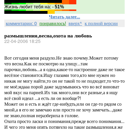
Жизнь любит тебя на: -
51%
Читать далее...
комментарии: 0
понравилось!
вверх^
к полной версии
размышления,весна,охота на любовь
22-04-2006 18:25
Вот сегодня меня раздуло.Не знаю почему.Может потому
что весна.Как не посмотрю на улицу...там
парочки,любовь...а я одна,какое-то настроение даже не такое
весёлое становится.Ищу глазами того,кто мне нужен но
никак не могу найти,то он не такой то не подходит,то что-то
не моё,мдааа порой даже задумываюсь что во всё виноват
мой вкус на парней.Их так много,они все разные,а я ищу
всё свой идеал ...а есть ли он вообще?!
Может он и есть и ждёт где-нибудть,или он где-то рядом со
мной,а я его не замечаю или просто не хочу замечать...даже
не знаю,полная неразбериха в голове.
Охота просто ласки и понимания,прежде всего понимания...
И чего это меня опять потянуло на такие размышления,я же