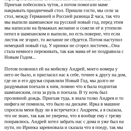
Приехав побесились чуток, а потом помогали маме
накрывать празднечный стол. Пришли гости, мы сели за
стол, между Германией и Россией разница 2 часа, так что
мы выпили шампанское на русский новый год, перед этим
мы написали на бумажках желание и сожгли её и утопили
пепел в шампанском и выпили, но есть поверие, что если
листок не згорит, то желание не сбудется. Потом наступил
немецкий новый год. У иринки не сгорел листочек...Она
стала немного переживать, так как мама её не поздравила с
Новым Годом...
Потом позвонил ей на мобилку Андрей, моего номера у
него не было, и пригласил нас к себе, точнее к другу на дом,
где он и его друзья справляли Новый Год, мы долго не
раздумывая поехали к ним, помню что я была подпитая
шампанским, села за руль и поехала. В ту ночь был
проливной дождь. Приехав туда, я знала толко Андрея и то
нифига не помнила, что было на дискаче. Ирка в машине
спросила меня буду ли я встречатся с Андреем, а я сказала,
что не знаю, так как не уверена, что я вообще ему с трезву
понравлюсь. Андрей хотел забрать нас с дома и уже был на
пути, но Иринка заревновала и сказала что я поеду, так мы