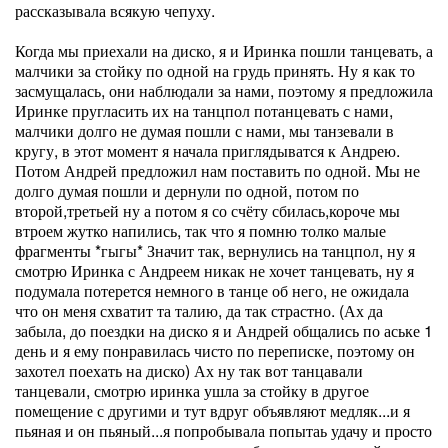
рассказывала всякую чепуху.
Когда мы приехали на диско, я и Иринка пошли танцевать, а
малчики за стойку по одной на грудь принять. Ну я как то
засмущалась, они наблюдали за нами, поэтому я предложила
Иринке пругласить их на танцпол потанцевать с нами,
малчики долго не думая пошли с нами, мы танзевали в
кругу, в этот момент я начала приглядыватся к Андрею.
Потом Андрей предложил нам поставить по одной. Мы не
долго думая пошли и дернули по одной, потом по
второй,третьей ну а потом я со счёту сбилась,короче мы
втроем жутко напились, так что я помню толко малые
фрагменты *гыгы* Значит так, вернулись на танцпол, ну я
смотрю Иринка с Андреем никак не хочет танцевать, ну я
подумала потерется немного в танце об него, не ожидала
что он меня схватит та талию, да так страстно. (Ах да
забыла, до поездки на диско я и Андрей общались по аське 1
день и я ему понравилась чисто по переписке, поэтому он
захотел поехать на диско) Ах ну так вот танцавали
танцевали, смотрю иринка ушла за стойку в другое
помещение с другими и тут вдруг объявляют медляк...и я
пьяная и он пьяный...я попробывала попытаь удачу и просто