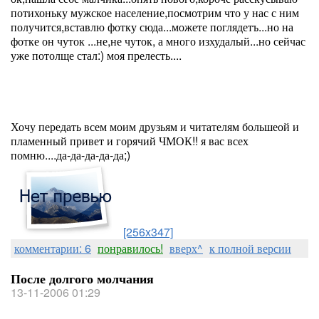
потихоньку мужское население,посмотрим что у нас с ним
получится,вставлю фотку сюда...можете поглядетъ...но на
фотке он чуток ...не,не чуток, а много изхудалый...но сейчас
уже потолще стал:) моя прелесть....
Хочу передать всем моим друзьям и читателям большеой и
пламенный привет и горячий ЧМОК!! я вас всех
помню....да-да-да-да-да;)
[256x347]
комментарии: 6
понравилось!
вверх^
к полной версии
После долгого молчания
13-11-2006 01:29