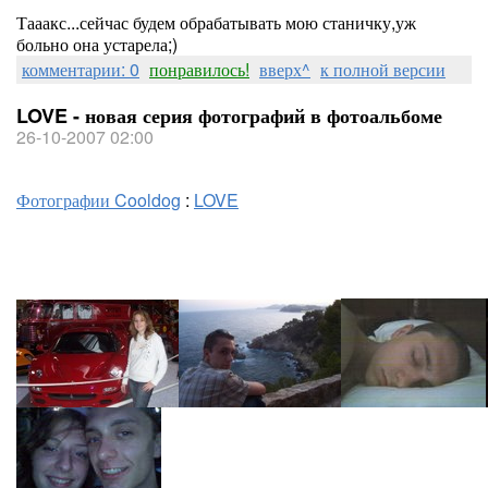
Тааакс...сейчас будем обрабатывать мою станичку,уж
больно она устарела;)
комментарии: 0
понравилось!
вверх^
к полной версии
LOVE - новая серия фотографий в фотоальбоме
26-10-2007 02:00
Фотографии Cooldog
:
LOVE