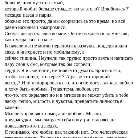
больше, почему этот самый,
который любит больше страдает из-за этого? Влюбилась 7
месяцев назад в парня,
обожаю его просто, да мы ссорились за это время, но всё
равно находили компромисс.
Сейчас же он охладел ко мне. Он не нуждается во мне так,
как нуждался в начале.
В начале мы не могли переносить разлуки, поддерживали
связь в интернете и по мобильному, а
сейчас тишина. Неужели так трудно просто взять и написать
пару слов в смс, которые так бы согрели
сердце. Я в сметении, не знаю что думать. Бросить его,
чтобы он понял, что теряет? А разве это хороший
выход? Или игнорировать его, что я не могу, так как люблю
и хочу быть любима. Тупая тема, любовь это
что-то, что окрыляет но и в мгновение может убить в тебе
ласку, тепло, милость и чувства, превратить личность в
камень.
Мысли управляют нами, а не любовь. Мысли,
предрасудки...мы сжираем себя изнутри, стараясь не
показывать это на людях.
Я понимаю, что любви как таковой нет. Это человеческая
тяга тела к телу. То что мы называем любовью - это всего