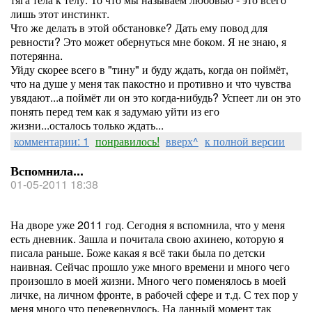
лишь этот инстинкт.
Что же делать в этой обстановке? Дать ему повод для
ревности? Это может обернуться мне боком. Я не знаю, я
потерянна.
Уйду скорее всего в "тину" и буду ждать, когда он поймёт,
что на душе у меня так пакостно и противно и что чувства
увядают...а поймёт ли он это когда-нибудь? Успеет ли он это
понять перед тем как я задумаю уйти из его
жизни...осталось только ждать...
комментарии: 1
понравилось!
вверх^
к полной версии
Вспомнила...
01-05-2011 18:38
На дворе уже 2011 год. Сегодня я вспомнила, что у меня
есть дневник. Зашла и почитала свою ахинею, которую я
писала раньше. Боже какая я всё таки была по детски
наивная. Сейчас прошло уже много времени и много чего
произошло в моей жизни. Много чего поменялось в моей
личке, на личном фронте, в рабочей сфере и т.д. С тех пор у
меня много что перевернулось. На данный момент так