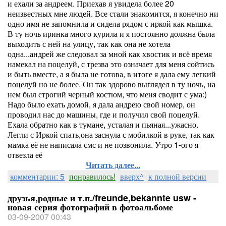
и ехали за андреем. Приехав я увидела более 20
неизвестных мне людей. Все стали знакомится, я конечно ни
одно имя не запомнила и сидела рядом с иркой как мышка.
В ту ночь иринка много курила и я постоянно должна была
выходить с ней на улицу, так как она не хотела
одна...андрей же следовал за мной как хвостик и всё время
намекал на поцелуй, с трезва это означает для меня сойтись
и быть вместе, а я была не готова, в итоге я дала ему легкий
поцелуй но не более. Он так здорово выглядел в ту ночь, на
нем был строгий черный костюм, что меня сводит с ума:)
Надо было ехать домой, я дала андрею свой номер, он
проводил нас до машины, где и получил свой поцелуй.
Ехала обратно как в тумане, усталая и пьяная...ужасно.
Легли с Иркой спать,она заснула с мобилкой в руке, так как
мамка её не написала смс и не позвонила. Утро 1-ого я
отвезла её
Читать далее...
комментарии: 5
понравилось!
вверх^
к полной версии
друзья,родные и т.п./freunde,bekannte usw -
новая серия фотографий в фотоальбоме
03-09-2007 00:43