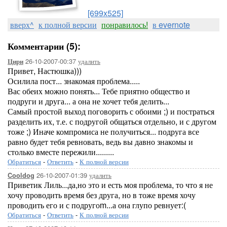
[699x525]
вверх^
к полной версии
понравилось!
в evernote
Комментарии (5):
26-10-2007-00:37
удалить
Цири
Привет, Настюшка)))
Осилила пост... знакомая проблема.....
Вас обеих можно понять... Тебе приятно общество и
подруги и друга... а она не хочет тебя делить...
Самый простой выход поговорить с обоими ;) и постраться
разделить их, т.е. с подругой общаться отдельно, и с другом
тоже ;) Иначе компромиса не получиться... подруга все
равно будет тебя ревновать, ведь вы давно знакомы и
столько вместе пережили.........
Обратиться
-
Ответить
-
К полной версии
26-10-2007-01:39
удалить
Cooldog
Приветик Лиль...да,но это и есть моя проблема, то что я не
хочу проводить время без друга, но в тоже время хочу
проводить его и с подругоm...а она глупо ревнует:(
Обратиться
-
Ответить
-
К полной версии