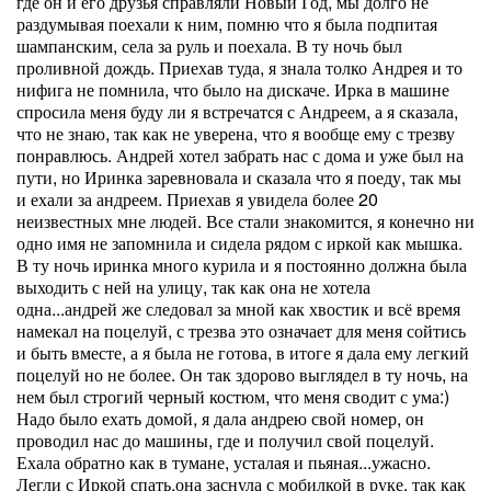
где он и его друзья справляли Новый Год, мы долго не
раздумывая поехали к ним, помню что я была подпитая
шампанским, села за руль и поехала. В ту ночь был
проливной дождь. Приехав туда, я знала толко Андрея и то
нифига не помнила, что было на дискаче. Ирка в машине
спросила меня буду ли я встречатся с Андреем, а я сказала,
что не знаю, так как не уверена, что я вообще ему с трезву
понравлюсь. Андрей хотел забрать нас с дома и уже был на
пути, но Иринка заревновала и сказала что я поеду, так мы
и ехали за андреем. Приехав я увидела более 20
неизвестных мне людей. Все стали знакомится, я конечно ни
одно имя не запомнила и сидела рядом с иркой как мышка.
В ту ночь иринка много курила и я постоянно должна была
выходить с ней на улицу, так как она не хотела
одна...андрей же следовал за мной как хвостик и всё время
намекал на поцелуй, с трезва это означает для меня сойтись
и быть вместе, а я была не готова, в итоге я дала ему легкий
поцелуй но не более. Он так здорово выглядел в ту ночь, на
нем был строгий черный костюм, что меня сводит с ума:)
Надо было ехать домой, я дала андрею свой номер, он
проводил нас до машины, где и получил свой поцелуй.
Ехала обратно как в тумане, усталая и пьяная...ужасно.
Легли с Иркой спать,она заснула с мобилкой в руке, так как