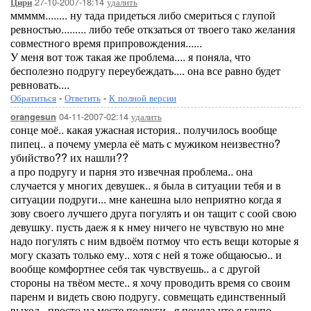
27-10-2007-18:14
удалить
Цири
ммммм........ ну тада придеться либо смериться с глупой
ревностью......... либо тебе откзаться от твоего тако желания
совместного время припровождения......
У меня вот тож такая же проблема.... я поняла, что
бесполезно подругу переубеждать.... она все равно будет
ревновать....
Обратиться
-
Ответить
-
К полной версии
04-11-2007-02:14
удалить
orangesun
сонце моё.. какая ужасная история.. получилось вообще
пипец.. а почему умерла её мать с мужиком неизвестно?
убийство?? их нашли??
а про подругу и парня это извечная проблема.. она
случается у многих девушек.. я была в ситуации тебя и в
ситуации подруги... мне канешна ыло неприятно когда я
зову своего лучшего друга погулять и он тащит с соой свою
девушку. пусть даеж я к нмеу ничего не чувствую но мне
надо погулять с ним вдвоём потмоу что есть вещи которые я
могу сказать только ему.. хотя с ней я тоже общаюсью.. и
вообще комфортнее себя так чувствуешь.. а с другой
стороны на твёом месте.. я хочу проводить время со своим
паренм и видеть свою подругу. совмещать единственный
выход.. просто на месте подруги.. я поняла что я глупо