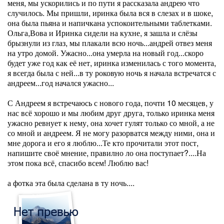
меня, мы ускорились и по пути я рассказала андрею что
случилось. Мы пришли, иринка была вся в слезах и в шоке,
она была пьяна и напичкана успокоительными таблетками.
Ольга,Вова и Иринка сидели на кухне, я зашла и слёзы
брызнули из глаз, мы плакали всю ночь...андрей отвез меня
на утро домой. Ужасно...она умерла на новый год...скоро
будет уже год как её нет, иринка изменилась с того момента,
я всегда была с ней...в ту роковую ночь я начала встречатся с
андреем...год начался ужасно...
С Андреем я встречаюсь с нового года, почти 10 месяцев, у
нас всё хорошо и мы любим друг друга, только иринка меня
ужасно ревнует к нему, она хочет гулят только со мной, а не
со мной и андреем. Я не могу разорватся между ними, она и
мне дорога и его я люблю...Те кто прочитали этот пост,
напишите своё мнение, правилно ло она поступает?....На
этом пока всё, спасибо всем! Люблю вас!
а фотка эта была сделана в ту ночь....