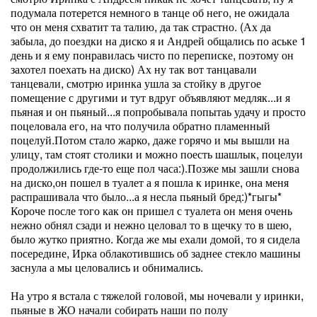
подумала потерется немного в танце об него, не ожидала
что он меня схватит та талию, да так страстно. (Ах да
забыла, до поездки на диско я и Андрей общались по аське 1
день и я ему понравилась чисто по переписке, поэтому он
захотел поехать на диско) Ах ну так вот танцавали
танцевали, смотрю иринка ушла за стойку в другое
помещение с другими и тут вдруг объявляют медляк...и я
пьяная и он пьяный...я попробывала попытаь удачу и просто
поцеловала его, на что получила обратно пламенный
поцелуй.Потом стало жарко, даже горячо и мы вышли на
улицу, там стоят столики и можно поесть шашлык, поцелуи
продолжились где-то еще пол часа:).Позже мы зашли снова
на диско,он пошел в туалет а я пошла к иринке, она меня
распрашивала что было...а я несла пьяный бред:)*гыгы*
Короче после того как он пришел с туалета он меня очень
нежно обнял сзади и нежно целовал то в щечку то в шею,
было жутко приятно. Когда же мы ехали домой, то я сидела
посередине, Ирка облакотившись об заднее стекло машины
заснула а мы целовались и обнимались.
На утро я встала с тяжелой головой, мы ночевали у иринки,
пьяные в ЖО начали собирать наши по полу