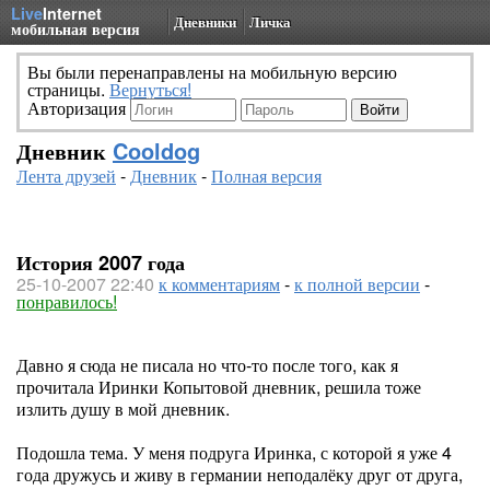
Live
Internet
Дневники
Личка
мобильная версия
Вы были перенаправлены на мобильную версию
страницы.
Вернуться!
Авторизация
Дневник
Cooldog
Лента друзей
-
Дневник
-
Полная версия
История 2007 года
25-10-2007 22:40
к комментариям
-
к полной версии
-
понравилось!
Давно я сюда не писала но что-то после того, как я
прочитала Иринки Копытовой дневник, решила тоже
излить душу в мой дневник.
Подошла тема. У меня подруга Иринка, с которой я уже 4
года дружусь и живу в германии неподалёку друг от друга,