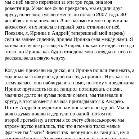
мы с ней много пережили за эти три года, она моя
ровестница. У нас всё было прекрасно, мы ездили друг
другу, ночевали, гуляли вместе, до нового 2007 года. 30
декабря я и она поехали с 3 незнакомыми мне парнями на
дискотеку, я их видела в первый раз в отличии от неё.
Поехали, я, Иринка и Андрей( теперешный мой парень)
сели на заднее сидение, причём Иринка села между нами. Я
хотела по-лучше разглядеть Андрея, так как не видела его до
этого, но Иринка как будто отводила мои взгляды от него и
рассказывала всякую чепуху.
Когда мы приехали на диско, я и Иринка пошли танцевать, а
малчики за стойку по одной на грудь принять. Ну я как то
засмущалась, они наблюдали за нами, поэтому я предложила
Иринке пругласить их на танцпол потанцевать с нами,
малчики долго не думая пошли с нами, мы танзевали в
кругу, в этот момент я начала приглядыватся к Андрею.
Потом Андрей предложил нам поставить по одной. Мы не
долго думая пошли и дернули по одной, потом по
второй,третьей ну а потом я со счёту сбилась,короче мы
втроем жутко напились, так что я помню толко малые
фрагменты *гыгы* Значит так, вернулись на танцпол, ну я
смотрю Иринка с Андреем никак не хочет танцевать, ну я