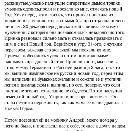
раскинутые,ужасно пахнущие сигаретным дымом,тряпки,
умылись оделись,поели и поехали ко мне, отмечать новый
Год. Хочу перед этим сказать, что иринка приехала из
модавии в германию только с мамой, а про отца она ничего
не знает. 30 декабря перед дискотекой я видела её маму с
мужчиной, с которым она познакомилась незадолго до того.
Иринка ревновала сильно мать и отказалась праздновать с
ним и с ней Новый год. Вернёмся к утру 31-ого, с жутким
перегаром, зажевав его жевачкой мы поехали ко мне.
Приехав побесились чуток, а потом помогали маме
накрывать празднечный стол. Пришли гости, мы сели за
стол, между Германией и Россией разница 2 часа, так что
мы выпили шампанское на русский новый год, перед этим
мы написали на бумажках желание и сожгли её и утопили
пепел в шампанском и выпили, но есть поверие, что если
листок не згорит, то желание не сбудется. Потом наступил
немецкий новый год. У иринки не сгорел листочек...Она
стала немного переживать, так как мама её не поздравила с
Новым Годом...
Потом позвонил ей на мобилку Андрей, моего номера у
него не было, и пригласил нас к себе, точнее к другу на дом,