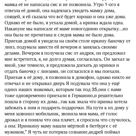
мамка её не написала смс и не позвонила. Утро 1-ого я
отвезла её домой, она надеялась увидеть мамку дома,
спящей, я ей сказала что всё будет хорошо и она уже дома.
Однако её не было, я уехала домой, а иринка ждала одна.
Накануне мы написале её маме новогоднюю открытку...но
она была не прочитана и следов мамы не было дома.
Приехав домой я увидела на своём столе иркину баночку от
линз, подумала завести ей вечером и занялась своими
делами. Вечером я получила смс от андрея, он предложил
мне встретится, я, не долго думая, согласилась. Он заехал за
мной, уже темнело, я предложила доехать до иринки и
отдать баночку с линзами, он согласился и мы поехали.
Приехав к её дому, я позвонила в домофон, однако никто не
отвечал и не открывал дверъ Я подумала что она у ещё
одних наших знакомых, которым так под 35,они с нами
тоже одновременно приехали в Германию,и решительно
пошла в сторону их дома...так как знала что иринка хотела
забежать к ним и подарить подарочки. На пути к их дому у
меня зазвонил мобильник, звонила моя мама, её голос
дрожал и я поняла что она плачет, я спросила что случилось,
а она: Иринкину маму нашли мёртвой в битбурге с её
мужиком," Я чуть не потеряла сознание,андрей поймал