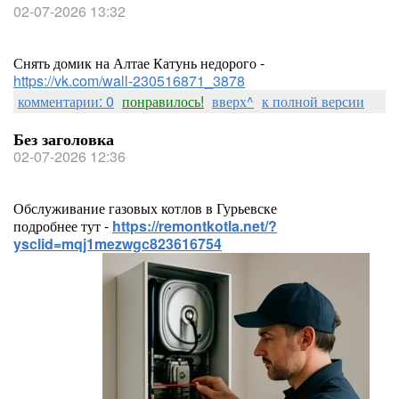
02-07-2026 13:32
Снять домик на Алтае Катунь недорого -
https://vk.com/wall-230516871_3878
комментарии: 0
понравилось!
вверх^
к полной версии
Без заголовка
02-07-2026 12:36
Обслуживание газовых котлов в Гурьевске
подробнее тут -
https://remontkotla.net/?
ysclid=mqj1mezwgc823616754