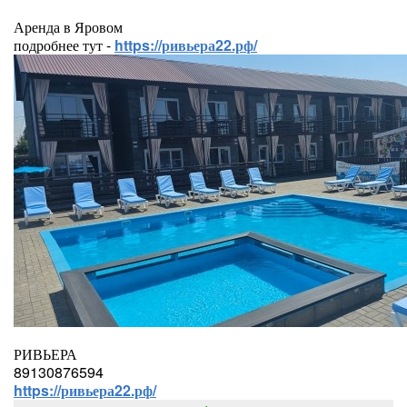
Аренда в Яровом
подробнее тут -
https://ривьера22.рф/
РИВЬЕРА
89130876594
https://ривьера22.рф/