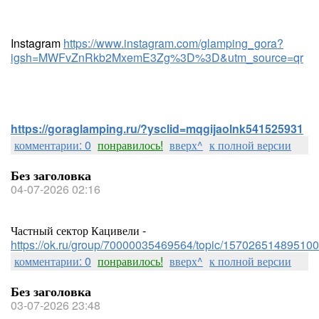
Instagram
https://www.instagram.com/glamping_gora?
igsh=MWFvZnRkb2MxemE3Zg%3D%3D&utm_source=qr
https://goraglamping.ru/?ysclid=mqgijaolnk541525931
комментарии: 0
понравилось!
вверх^
к полной версии
Без заголовка
04-07-2026 02:16
Частный сектор Кацивели -
https://ok.ru/group/70000035469564/topic/157026514895100
комментарии: 0
понравилось!
вверх^
к полной версии
Без заголовка
03-07-2026 23:48