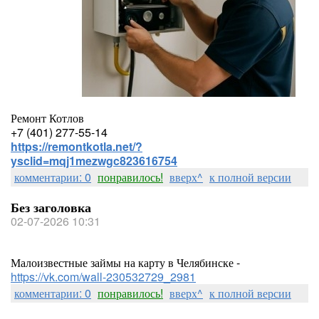
Ремонт Котлов
+7 (401) 277-55-14
https://remontkotla.net/?
ysclid=mqj1mezwgc823616754
комментарии: 0
понравилось!
вверх^
к полной версии
Без заголовка
02-07-2026 10:31
Малоизвестные займы на карту в Челябинске -
https://vk.com/wall-230532729_2981
комментарии: 0
понравилось!
вверх^
к полной версии