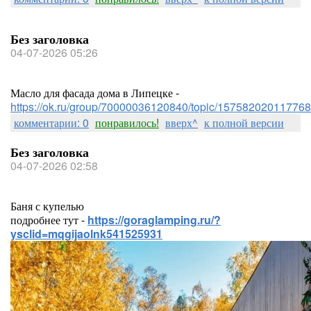
Без заголовка
04-07-2026 05:26
Масло для фасада дома в Липецке -
https://ok.ru/group/70000036120840/topic/157582020117768
комментарии: 0
понравилось!
вверх^
к полной версии
Без заголовка
04-07-2026 02:58
Баня с купелью
подробнее тут -
https://goraglamping.ru/?
ysclid=mqgijaolnk541525931