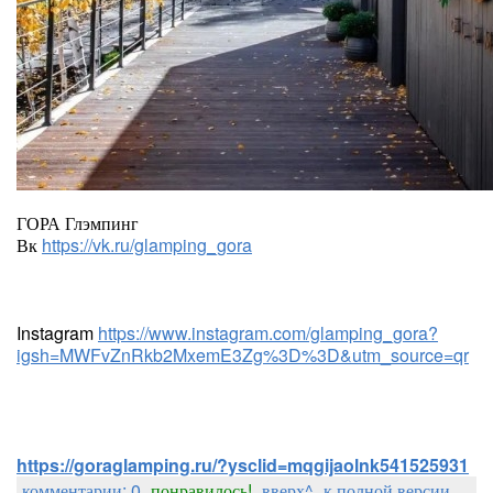
ГОРА Глэмпинг
Вк
https://vk.ru/glamping_gora
Instagram
https://www.instagram.com/glamping_gora?
igsh=MWFvZnRkb2MxemE3Zg%3D%3D&utm_source=qr
https://goraglamping.ru/?ysclid=mqgijaolnk541525931
комментарии: 0
понравилось!
вверх^
к полной версии