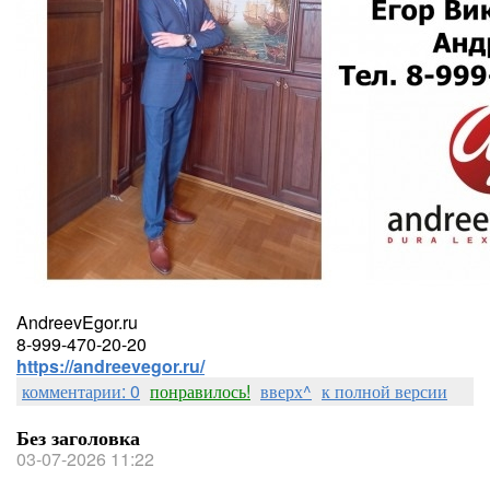
AndreevEgor.ru
8-999-470-20-20
https://andreevegor.ru/
комментарии: 0
понравилось!
вверх^
к полной версии
Без заголовка
03-07-2026 11:22