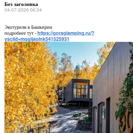
Без заголовка
04-07-2026 06:34
Экотуризм в Башкирии
подробнее тут -
https://goraglamping.ru/?
ysclid=mqgijaolnk541525931