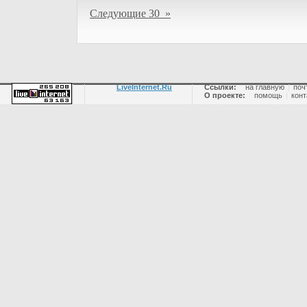
Следующие 30 »
LiveInternet.Ru
Ссылки:
на главную
|
поч
О проекте:
помощь
|
конт