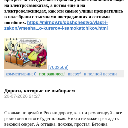
на электросамокатах, а потом еще и на
электровелосипедах, как эти самые улицы превратились
в поле брани с тысячами пострадавших и сотнями
погибших.
https://mirnov.ru/obshchestvo/vlast-i-
zakon/vmesha...o-kurerov-i-samokatchikov.html
[700x509]
комментарии: 0
понравилось!
вверх^
к полной версии
Дороги, которые не выбираем
20-07-2026 21:27
Сколько ни делай в России дорогу, как ни ремонтируй - все
равно она в итоге будет плохая. Никто не может разгадать
вековой секрет. А отгадка, похоже, простая. Бетонка