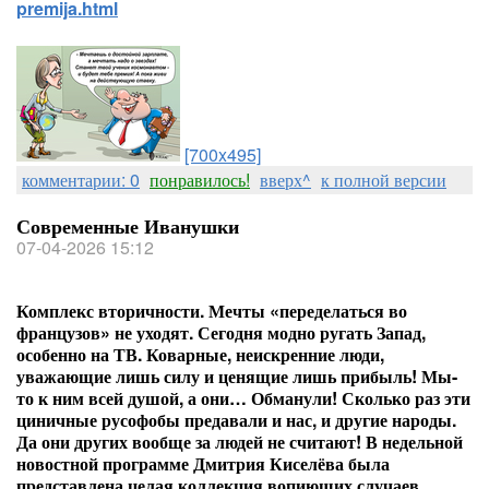
premija.html
[700x495]
комментарии: 0
понравилось!
вверх^
к полной версии
Современные Иванушки
07-04-2026 15:12
Комплекс вторичности. Мечты «переделаться во
французов» не уходят.
Сегодня модно ругать Запад,
особенно на ТВ. Коварные, неискренние люди,
уважающие лишь силу и ценящие лишь прибыль! Мы-
то к ним всей душой, а они… Обманули! Сколько раз эти
циничные русофобы предавали и нас, и другие народы.
Да они других вообще за людей не считают! В недельной
новостной программе Дмитрия Киселёва была
представлена целая коллекция вопиющих случаев