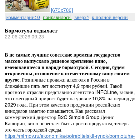
[673x700]
комментарии: 0
понравилось!
вверх^
к полной версии
Бормотуха отдыхает
22-06-2026 09:23
В не самые лучшие советские времена государство
массово выпускало дешевое крепленое вино,
именовавшееся в народе бормотухой. Сегодня, будем
откровенны, отношение к отечественному вину совсем
другое.
Розничные продажи алкоголя в России в
ближайшие пять лет достигнут 4,9 трлн рублей. Такой
прогноз в отрасли представило агентство INFOLine, заявив,
что ежегодный прирост будет на уровне 10,8% на период до
2029 года. При этом качество продукции российских
виноделов заметно повышается. Как рассказал
коммерческий директор B2C Simple Group Денис
Каширин, вино перестает быть просто продуктом, теперь
это часть городской среды.
https://mirnov.ru/ekonomika/potrebitelskii-rynok/bormotuha-