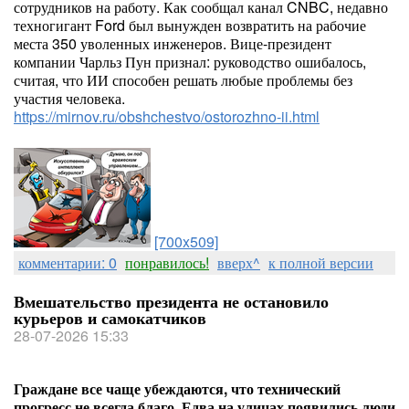
сотрудников на работу. Как сообщал канал CNBC, недавно
техногигант Ford был вынужден возвратить на рабочие
места 350 уволенных инженеров. Вице-президент
компании Чарльз Пун признал: руководство ошибалось,
считая, что ИИ способен решать любые проблемы без
участия человека.
https://mirnov.ru/obshchestvo/ostorozhno-ii.html
[700x509]
комментарии: 0
понравилось!
вверх^
к полной версии
Вмешательство президента не остановило
курьеров и самокатчиков
28-07-2026 15:33
Граждане все чаще убеждаются, что технический
прогресс не всегда благо. Едва на улицах появились люди