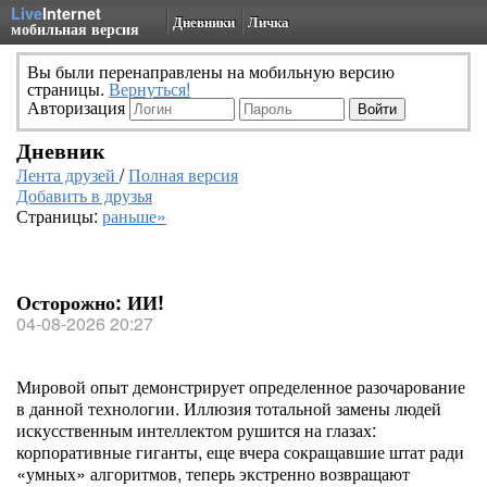
Live
Internet
Дневники
Личка
мобильная версия
Вы были перенаправлены на мобильную версию
страницы.
Вернуться!
Авторизация
Дневник
Лента друзей
/
Полная версия
Добавить в друзья
Страницы:
раньше»
Осторожно: ИИ!
04-08-2026 20:27
Мировой опыт демонстрирует определенное разочарование
в данной технологии. Иллюзия тотальной замены людей
искусственным интеллектом рушится на глазах:
корпоративные гиганты, еще вчера сокращавшие штат ради
«умных» алгоритмов, теперь экстренно возвращают