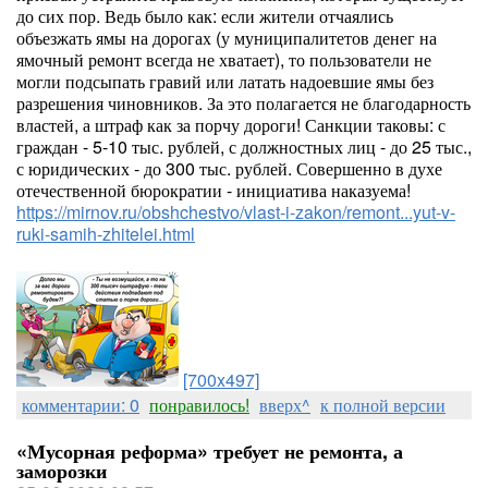
до сих пор. Ведь было как: если жители отчаялись
объезжать ямы на дорогах (у муниципалитетов денег на
ямочный ремонт всегда не хватает), то пользователи не
могли подсыпать гравий или латать надоевшие ямы без
разрешения чиновников. За это полагается не благодарность
властей, а штраф как за порчу дороги! Санкции таковы: с
граждан - 5-10 тыс. рублей, с должностных лиц - до 25 тыс.,
с юридических - до 300 тыс. рублей. Совершенно в духе
отечественной бюрократии - инициатива наказуема!
https://mirnov.ru/obshchestvo/vlast-i-zakon/remont...yut-v-
ruki-samih-zhitelei.html
[700x497]
комментарии: 0
понравилось!
вверх^
к полной версии
«Мусорная реформа» требует не ремонта, а
заморозки