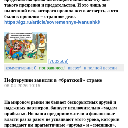
такого презрения и предательства. И это лишь за
нынешний век, которого прошла всего четверть, а что
было в прошлом – страшное дело.
https://lgz.ru/article/sovremennye-ivanushki/
[700x509]
комментарии: 0
понравилось!
вверх^
к полной версии
Нефтерупии зависли в «братской» стране
06-04-2026 10:15
На мировом рынке не бывает бескорыстных друзей и
надежных партнеров, банкует исключительно «мадам
прибыль». Но наши предприниматели и финансовые
власти раз за разом не усваивают этого урока, который
преподают им прагматичные «друзья» и «союзники».