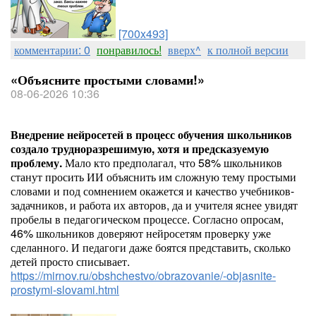
[700x493]
комментарии: 0
понравилось!
вверх^
к полной версии
«Объясните простыми словами!»
08-06-2026 10:36
Внедрение нейросетей в процесс обучения школьников
создало трудноразрешимую, хотя и предсказуемую
проблему.
Мало кто предполагал, что 58% школьников
станут просить ИИ объяснить им сложную тему простыми
словами и под сомнением окажется и качество учебников-
задачников, и работа их авторов, да и учителя яснее увидят
пробелы в педагогическом процессе. Согласно опросам,
46% школьников доверяют нейросетям проверку уже
сделанного. И педагоги даже боятся представить, сколько
детей просто списывает.
https://mirnov.ru/obshchestvo/obrazovanie/-objasnite-
prostymi-slovami.html