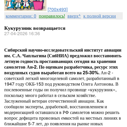
[700x493]
комментарии: 0
понравилось!
вверх^
к полной версии
Кукурузник возвращается
27-04-2026 16:36
Сибирский научно-исследовательский институт авиации
им. С.А. Чаплыгина (СибНИА) предложил восстановить
летную годность простаивающих сегодня на хранении
самолетов Ан-2. По оценкам разработчика, ресурс этих
воздушных судов выработан всего на 25-30%.
Ан-2 -
советский легкий многоцелевой самолет, разработанный в
1947 году ОКБ-153 под руководством Олега Антонова. В
послевоенные годы он получил прозвище «кукурузник»,
поскольку много работал в сельском хозяйстве.
Заслуженный ветеран отечественной авиации. Как
сообщили эксперты, доработкой, восстановлением и
модернизацией оставшихся в РФ самолетов можно решить
вопрос дефицита провозных емкостей на местных линиях в
ближайшие 5-7 лет, до появления на рынке новых