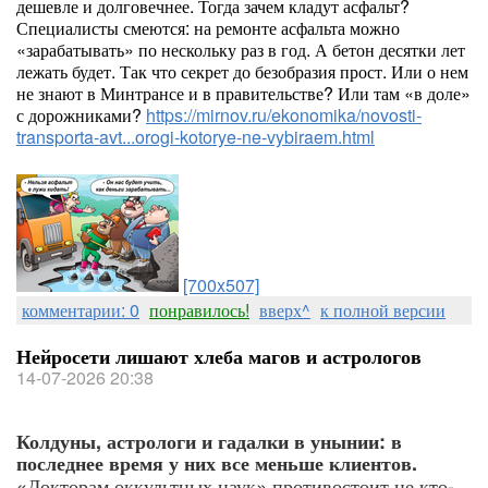
дешевле и долговечнее. Тогда зачем кладут асфальт?
Специалисты смеются: на ремонте асфальта можно
«зарабатывать» по нескольку раз в год. А бетон десятки лет
лежать будет. Так что секрет до безобразия прост. Или о нем
не знают в Минтрансе и в правительстве? Или там «в доле»
с дорожниками?
https://mirnov.ru/ekonomika/novosti-
transporta-avt...orogi-kotorye-ne-vybiraem.html
[700x507]
комментарии: 0
понравилось!
вверх^
к полной версии
Нейросети лишают хлеба магов и астрологов
14-07-2026 20:38
Колдуны, астрологи и гадалки в унынии: в
последнее время у них все меньше клиентов.
«Докторам оккультных наук» противостоит не кто-