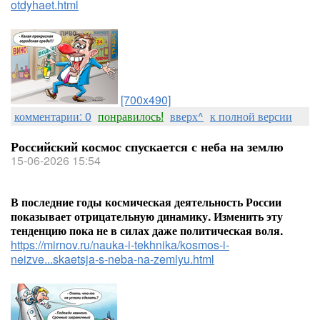
otdyhaet.html
[700x490]
комментарии: 0
понравилось!
вверх^
к полной версии
Российский космос спускается с неба на землю
15-06-2026 15:54
В последние годы космическая деятельность России
показывает отрицательную динамику. Изменить эту
тенденцию пока не в силах даже политическая воля.
https://mirnov.ru/nauka-i-tekhnika/kosmos-i-
neizve...skaetsja-s-neba-na-zemlyu.html