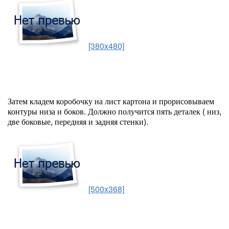
[380x480]
Затем кладем коробочку на лист картона и прорисовываем
контуры низа и боков. Должно получится пять деталек ( низ,
две боковые, передняя и задняя стенки).
[500x368]