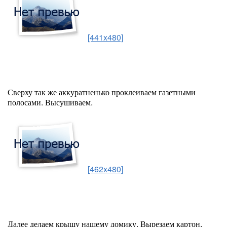
[441x480]
Сверху так же аккуратненько проклеиваем газетными
полосами. Высушиваем.
[462x480]
Далее делаем крышу нашему домику. Вырезаем картон,