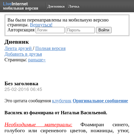
Live
Internet
Дневники
Личка
мобильная версия
Вы были перенаправлены на мобильную версию
страницы.
Вернуться!
Авторизация
Дневник
Лента друзей
/
Полная версия
Добавить в друзья
Страницы:
раньше»
Без заголовка
25-02-2016 06:45
Это цитата сообщения
клубочик
Оригинальное сообщение
Василек из фоамирана от Натальи Васильевой.
Необходимые материалы:
Фоамиран синего,
голубого или сиреневого цветов, ножницы, утюг,