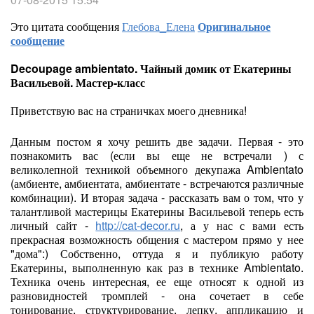
Это цитата сообщения
Глебова_Елена
Оригинальное
сообщение
Decoupage ambientato. Чайный домик от Екатерины
Васильевой. Мастер-класс
Приветствую вас на страничках моего дневника!
Данным постом я хочу решить две задачи. Первая - это
познакомить вас (если вы еще не встречали ) с
великолепной техникой объемного декупажа Ambientato
(амбиенте, амбиентата, амбиентате - встречаются различные
комбинации). И вторая задача - рассказать вам о том, что у
талантливой мастерицы Екатерины Васильевой теперь есть
личный сайт -
http://cat-decor.ru
, а у нас с вами есть
прекрасная возможность общения с мастером прямо у нее
"дома":) Собственно, оттуда я и публикую работу
Екатерины, выполненную как раз в технике Ambientato.
Техника очень интересная, ее еще относят к одной из
разновидностей тромплей - она сочетает в себе
тонирование, структурирование, лепку, аппликацию и