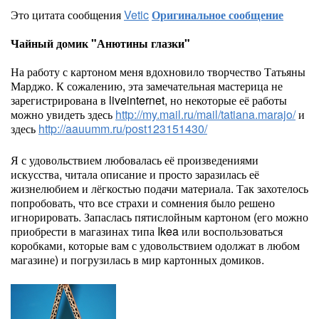
Это цитата сообщения
Vetic
Оригинальное сообщение
Чайный домик "Анютины глазки"
На работу с картоном меня вдохновило творчество Татьяны
Марджо. К сожалению, эта замечательная мастерица не
зарегистрирована в liveinternet, но некоторые её работы
можно увидеть здесь
http://my.mail.ru/mail/tatiana.marajo/
и
здесь
http://aauumm.ru/post123151430/
Я с удовольствием любовалась её произведениями
искусства, читала описание и просто заразилась её
жизнелюбием и лёгкостью подачи материала. Так захотелось
попробовать, что все страхи и сомнения было решено
игнорировать. Запаслась пятислойным картоном (его можно
приобрести в магазинах типа Ikea или воспользоваться
коробками, которые вам с удовольствием одолжат в любом
магазине) и погрузилась в мир картонных домиков.