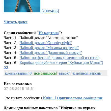
[700x465]
Читать далее
Серия сообщений "
Из картона
":
Часть 1 - Чайный домик "Анютины глазки"
Часть 2 -
Чайный домик "Country style"
Часть 3 -
Чайный домик "Мозаика из фетра"
Часть 4 -
Чайный домик "Джинсовый гламур"
Часть 5 -
Чайно-конфетный домик (с лепниной из теста)
Часть 6 -
Коробка для кубиков (серия "Кубики для Маши")
02
комментарии: 0
понравилось!
вверх^
к полной версии
Без заголовка
07-08-2015 15:51
Это цитата сообщения
Katra_I
Оригинальное сообщение
Домик для чайных пакетиков "Избушка на курьих