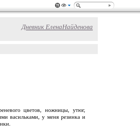
Дневник ЕленаНайденова
реневого цветов, ножницы, утюг,
ыми васильками, у меня резинка и
инки.