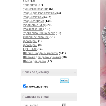
Сыр
(13)
тенерифе
(37)
тунисское вязание
(61)
Узоры для юбок крючком
(4)
Узоры крючком
(407)
Узоры спицами
(148)
украшение блюд
(20)
уроки вязания
(736)
Уроки вязания на вилке
(31)
Филейное вязание
(51)
фоамиран
(1)
фоамиран
(0)
ЦВЕТНИК
(14)
Шали и шарфики крючком
(141)
Шапочки для деток крючком
(98)
Школа для деток
(17)
Поиск по дневнику
-
в этом дневнике
Подписка по e-mail
-