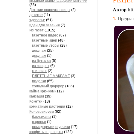
РЕЦЕ
вязаные шапки шарфики митенки
(33)
Автор
htt
Детские шапочки спицы
(2)
детское
(11)
1.
Предлаг
здоровье
(51)
идеи для вязания
(7)
Из газет
(1015)
газетное видео
(87)
газетные идеи
(48)
газетные узоры
(28)
декупаж
(25)
декупаж
(1)
из бутылок
(5)
из конфет
(6)
квиллинг
(2)
ПЛЕТЕНИЕ МАКРАМЕ
(3)
поделки
(85)
холодный фарфор
(186)
кайма крючком
(112)
канзаши
(39)
Кокетки
(13)
комнатные растения
(12)
Консервируем
(62)
баклажаны
(1)
варенье
(1)
помидорчики,огурчики
(17)
конфеты и десерты
(122)