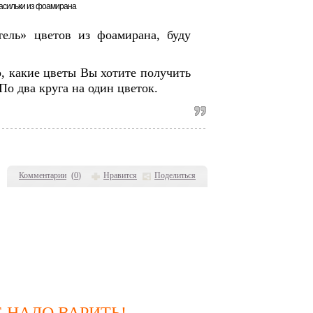
ель» цветов из фоамирана, буду
о, какие цветы Вы хотите получить
о два круга на один цветок.
Комментарии
(
0
)
Нравится
Поделиться