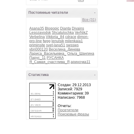
Постоянные читатели
-
Все (31)
Asana35
Blogopic
Dianta
Divains
Lesozavodsk
Shcatulochka
VerNikZ
Verbelina
Viktoria_84
cdrace
dimon-
pro-line
fwgg
lenulsik
milenkaia1
priminsite
svet-lana51
swssws
vbn000120
Веселина_Динева
Лариса_Васильевна_
Ольга_Шангина
Парус_11
РУСАНКА
Я_Самая_счастлива_Я
ариночка11
Статистика
-
Создан: 29.12.2013
Записей: 7929
Комментариев: 39
Написано: 7968
Отчеты:
Посетители
Поисковые фразы