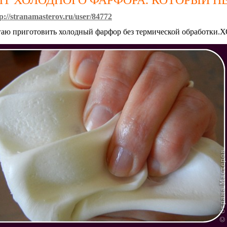
ПТ ХОЛОДНОГО ФАРФОРА. КОТОРЫЙ НЕ
p://stranamasterov.ru/user/84772
аю приготовить холодный фарфор без термической обрабо