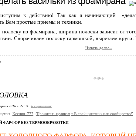
сделать васильки из фоамирана
риступим к действию! Так как я начинающий «делат
ть Вам простые приемы и техники.
 полоску из фоамирана, ширина полоски зависит от тог
твии. Сворачиваем полоску гармошкой, вырезаем круги. П
Читать далее...
н
ГОЛОВКА
враля 2016 г. 21:34
+ в цитатник
бщения
Ксения_777
[
Прочитать целиком
+
В свой цитатник или сообщество!
]
 ФАРФОР БЕЗ ТЕРМООБРАБОТКИ