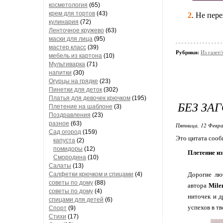
косметология
(65)
крем для тортов
(43)
2
. Не пер
кулинария
(72)
Ленточное кружево
(63)
маски для лица
(95)
мастер класс
(39)
Рубрики:
Из газет
мебель из картона
(10)
Мультиварка
(71)
напитки
(30)
Огурцы на грядке
(23)
Пинетки для деток
(302)
Платья для девочек крючком
(195)
БЕЗ ЗА
Плетение на шаблоне
(3)
Поздравления
(23)
разное
(63)
Пятница, 12 Февра
Сад огород
(159)
Это цитата соо
капуста
(2)
помидоры
(12)
Плетение из
Смородина
(10)
Салаты
(13)
Салфетки крючком и спицами
(4)
Дорогие лю
советы по дому
(88)
автора
Mil
советы по дому
(4)
ниточек и д
спицами для детей
(6)
успехов в тв
Спорт
(9)
Стихи
(17)