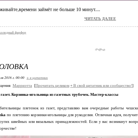
еживайте,времени займёт не больше 10 минут....
ЧИТАТЬ ДАЛЕЕ
/холодный фарфор
ГОЛОВКА
ля 2016 г. 00:00
+ в цитатник
бщения
Марриэтта
[
Прочитать целиком
+
В свой цитатник или сообщество!
]
 газет. Корзинка-игольница из газетных трубочек. Мастер-классы
бительницы плетенок из газет, представляю вам очередные работы чешск
enka
по плетению корзинки-игольницы для рукоделия. Отличная идея, получит
ругих швейных или вязальных принадлежностей. Если у вас возникнут вопр
орчестве!