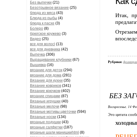
Как 
Без выпечки
(21)
Безотрывное вязание
(25)
блюда из мяса
(43)
Итак, п
Блюда из рыбы
(4)
предлага
блюда к пасхе
(3)
Болеро
(8)
Отрезаем
брюгское кружево
(3)
впоследс
Видео
(25)
все для волосl
(13)
все для дневника
(42)
Выпечка
(306)
Выращивание клубники
(67)
Рубрики:
фоамира
Вышивка
(16)
вязание для деток
(294)
вязание для дома
(281)
Вязание для кухни
(35)
Вязание ковриков
(341)
Вязание крючком
(402)
БЕЗ ЗА
вязание спицами
(87)
Вязаные игрушки
(40)
Вязаные мелочи
(98)
Воскресенье, 14 Фе
Вязаные мотивы.цветочки
(594)
Это цитата соо
Вязаные носки
(134)
вязаные подушки
(43)
ХОЛОДНЫЙ
вязаные салфетки
(187)
вязаные шали манишкиhtml
(8)