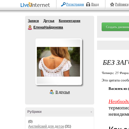
Регистрация
Вход
Рейтинги
Записи
Друзья
Комментарии
Создать дневник
ЕленаНайденова
БЕЗ ЗА
Четверг, 25 Феврал
Это цитата соо
Василек из
В друзья
Необход
термопис
Рубрики
-
невидимк
(0)
Английский для деток
(31)