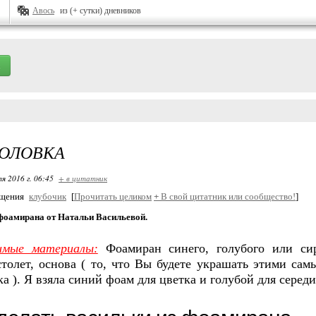
Авось
из (+ сутки) дневников
ГОЛОВКА
я 2016 г. 06:45
+ в цитатник
бщения
клубочик
[
Прочитать целиком
+
В свой цитатник или сообщество!
]
 фоамирана от Натальи Васильевой.
имые материалы:
Фоамиран синего, голубого или си
толет, основа ( то, что Вы будете украшать этими сам
а ). Я взяла синий фоам для цветка и голубой для серед