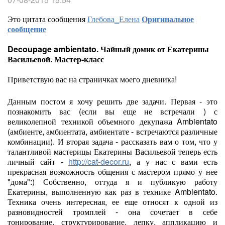
Это цитата сообщения
Глебова_Елена
Оригинальное
сообщение
Decoupage ambientato. Чайный домик от Екатерины
Васильевой. Мастер-класс
Приветствую вас на страничках моего дневника!
Данным постом я хочу решить две задачи. Первая - это
познакомить вас (если вы еще не встречали ) с
великолепной техникой объемного декупажа Ambientato
(амбиенте, амбиентата, амбиентате - встречаются различные
комбинации). И вторая задача - рассказать вам о том, что у
талантливой мастерицы Екатерины Васильевой теперь есть
личный сайт -
http://cat-decor.ru
, а у нас с вами есть
прекрасная возможность общения с мастером прямо у нее
"дома":) Собственно, оттуда я и публикую работу
Екатерины, выполненную как раз в технике Ambientato.
Техника очень интересная, ее еще относят к одной из
разновидностей тромплей - она сочетает в себе
тонирование, структурирование, лепку, аппликацию и