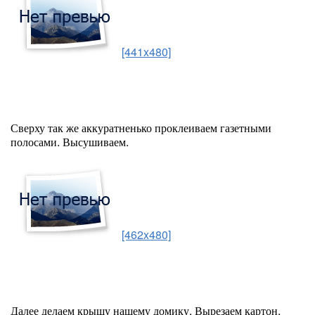
[441x480]
Сверху так же аккуратненько проклеиваем газетными
полосами. Высушиваем.
[462x480]
Далее делаем крышу нашему домику. Вырезаем картон,