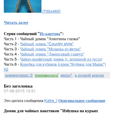
[700x465]
Читать далее
Серия сообщений "
Из картона
":
Часть 1 - Чайный домик "Анютины глазки"
Часть 2 -
Чайный домик "Country style"
Часть 3 -
Чайный домик "Мозаика из фетра"
Часть 4 -
Чайный домик "Джинсовый гламур"
Часть 5 -
Чайно-конфетный домик (с лепниной из теста)
Часть 6 -
Коробка для кубиков (серия "Кубики для Маши")
02
комментарии: 0
понравилось!
вверх^
к полной версии
Без заголовка
07-08-2015 15:51
Это цитата сообщения
Katra_I
Оригинальное сообщение
Домик для чайных пакетиков "Избушка на курьих