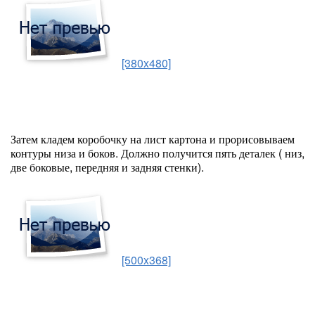
[380x480]
Затем кладем коробочку на лист картона и прорисовываем
контуры низа и боков. Должно получится пять деталек ( низ,
две боковые, передняя и задняя стенки).
[500x368]