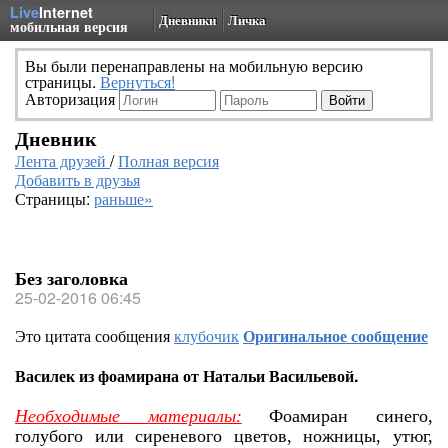
Live
Internet
Дневники
Личка
мобильная версия
Вы были перенаправлены на мобильную версию
страницы.
Вернуться!
Авторизация
Дневник
Лента друзей
/
Полная версия
Добавить в друзья
Страницы:
раньше»
Без заголовка
25-02-2016 06:45
Это цитата сообщения
клубочик
Оригинальное сообщение
Василек из фоамирана от Натальи Васильевой.
Необходимые материалы:
Фоамиран синего,
голубого или сиреневого цветов, ножницы, утюг,