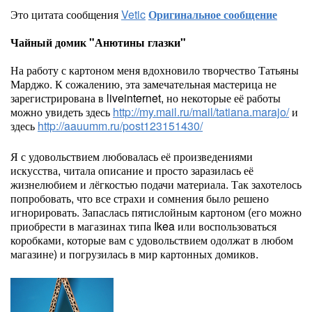
Это цитата сообщения
Vetic
Оригинальное сообщение
Чайный домик "Анютины глазки"
На работу с картоном меня вдохновило творчество Татьяны
Марджо. К сожалению, эта замечательная мастерица не
зарегистрирована в liveinternet, но некоторые её работы
можно увидеть здесь
http://my.mail.ru/mail/tatiana.marajo/
и
здесь
http://aauumm.ru/post123151430/
Я с удовольствием любовалась её произведениями
искусства, читала описание и просто заразилась её
жизнелюбием и лёгкостью подачи материала. Так захотелось
попробовать, что все страхи и сомнения было решено
игнорировать. Запаслась пятислойным картоном (его можно
приобрести в магазинах типа Ikea или воспользоваться
коробками, которые вам с удовольствием одолжат в любом
магазине) и погрузилась в мир картонных домиков.